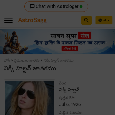
Chat with Astrologer
chat_bubble_outline
search
త
language
Previous
Nex
»
»
హోం
ప్రముఖుల జాతకం
నిక్కీ హిల్టన్ జాతకము
నిక్కీ హిల్టన్ జాతకము
పేరు:
నిక్కీ హిల్టన్
పుట్టిన తేది:
Jul 6, 1926
పుట్టిన సమయం: