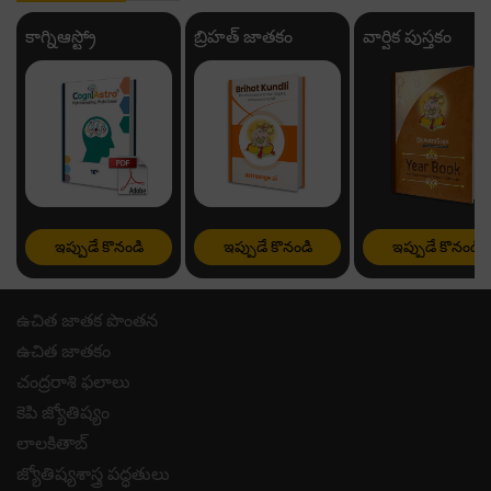
కాగ్నిఆస్ట్రో
బ్రిహత్ జాతకం
వార్షిక పుస్తకం
ఇప్పుడే కొనండి
ఇప్పుడే కొనండి
ఇప్పుడే కొనండి
ఉచిత జాతక పొంతన
ఉచిత జాతకం
చంద్రరాశి ఫలాలు
కెపి జ్యోతిష్యం
లాలకితాబ్
జ్యోతిష్యశాస్త్ర పద్ధతులు