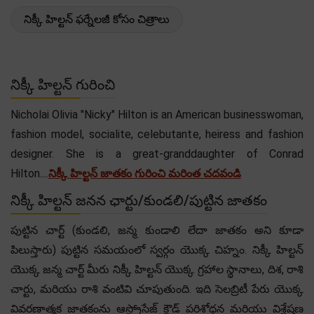
నిక్కీ హిల్టన్ ఫర్నేలజీ కోసం చిత్రాలు
నిక్కీ హిల్టన్ గురించి
Nicholai Olivia "Nicky" Hilton is an American businesswoman,
fashion model, socialite, celebutante, heiress and fashion
designer. She is a great-granddaughter of Conrad
Hilton....
నిక్కీ హిల్టన్ జాతకం గురించి మరింత చదవండి
నిక్కీ హిల్టన్ జనన ఛార్టు/కుండలి/పుట్టిన జాతకం
పుట్టిన చార్ట్ (కుండలి, జన్మ కుండాలి లేదా జాతకం అని కూడా
పిలుస్తారు) పుట్టిన సమయంలో స్వర్గం యొక్క చిహ్నం. నిక్కీ హిల్టన్
యొక్క జన్మ చార్ట్ మీరు నిక్కీ హిల్టన్ యొక్క గ్రహాల స్థానాలు, దిశ, రాశి
చార్టు, మరియు రాశి వంటివి చూపుతుంది. ఇది సెలబ్రిటీ పేరు యొక్క
వివరణాత్మక జాతకంను ఆస్ట్రోసేజ్ క్లౌడ్ పరిశోధన మరియు విశ్లేషణ