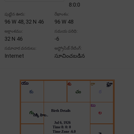
8:0:0
పుట్టిన ఊరు:
రేఖాంశం:
96 W 48, 32 N 46
96 W 48
అక్షాంశము:
సమయ పరిధి:
32 N 46
-6
సమాచార వనరులు:
ఆస్ట్రోసేజ్ రేటింగ్:
Internet
సూచించబడిన