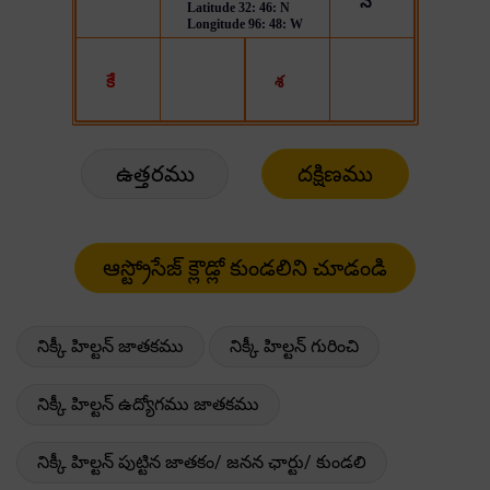
ఉత్తరము
దక్షిణము
నిక్కీ హిల్టన్ జాతకము
నిక్కీ హిల్టన్ గురించి
నిక్కీ హిల్టన్ ఉద్యోగము జాతకము
నిక్కీ హిల్టన్ పుట్టిన జాతకం/ జనన ఛార్టు/ కుండలి