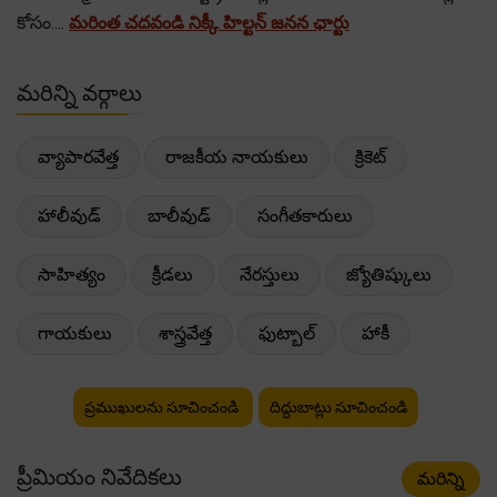
కోసం....
మరింత చదవండి నిక్కీ హిల్టన్ జనన ఛార్టు
మరిన్ని వర్గాలు
వ్యాపారవేత్త
రాజకీయ నాయకులు
క్రికెట్
హాలీవుడ్
బాలీవుడ్
సంగీతకారులు
సాహిత్యం
క్రీడలు
నేరస్తులు
జ్యోతిష్కులు
గాయకులు
శాస్త్రవేత్త
ఫుట్బాల్
హాకీ
ప్రముఖులను సూచించండి
దిద్దుబాట్లు సూచించండి
ప్రీమియం నివేదికలు
మరిన్ని