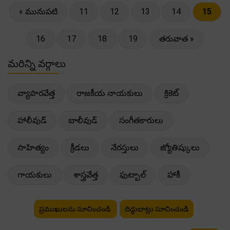
« మునుపటి
11
12
13
14
15
16
17
18
19
తరువాత »
మరిన్ని వర్గాలు
వ్యాపారవేత్త
రాజకీయ నాయకులు
క్రికెట్
హాలీవుడ్
బాలీవుడ్
సంగీతకారులు
సాహిత్యం
క్రీడలు
నేరస్తులు
జ్యోతిష్కులు
గాయకులు
శాస్త్రవేత్త
ఫుట్బాల్
హాకీ
ప్రముఖులను సూచించండి
దిద్దుబాట్లు సూచించండి