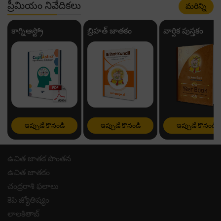
ప్రీమియం నివేదికలు
మరిన్ని
కాగ్నిఆస్ట్రో
బ్రిహత్ జాతకం
వార్షిక పుస్తకం
ఇప్పుడే కొనండి
ఇప్పుడే కొనండి
ఇప్పుడే కొనండి
ఉచిత జాతక పొంతన
ఉచిత జాతకం
చంద్రరాశి ఫలాలు
కెపి జ్యోతిష్యం
లాలకితాబ్