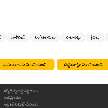
్
బాలీవుడ్
సంగీతకారులు
సాహిత్యం
క్రీడలు
ప్రముఖులను సూచించండి
దిద్దుబాట్లు సూచించండి
జ్యోతిష్యశాస్త్ర పద్ధతులు
అభిప్రాయం
ఆర్టికల్ సబ్మిట్ చేయండి