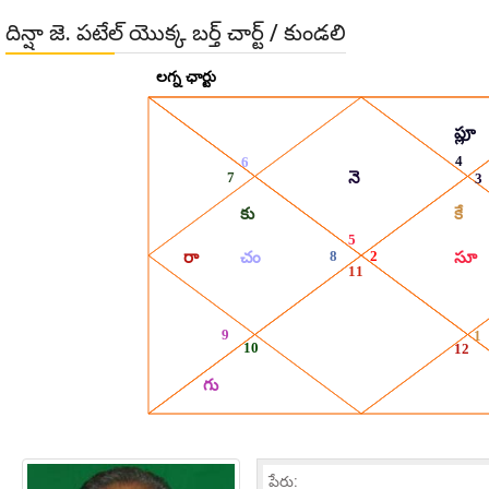
దిన్షా జె. పటేల్ యొక్క బర్త్ చార్ట్ / కుండలి
పేరు: