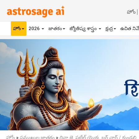
హోం
హోం
2026
జాతకం
జ్యోతిష్య శాస్త్రం
క్షుద్ర
ఉచిత నివ
Previous
హోం
»
ప్రముఖుల జాతకం
»
దిన్షా జె. పటేల్ యొక్క బర్త్ చార్ట్ / కుండలి