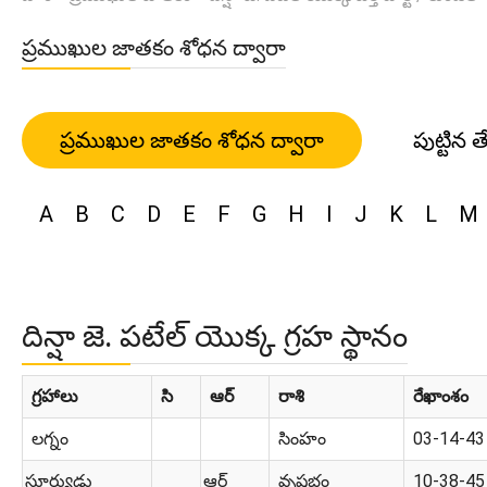
ప్రముఖుల జాతకం శోధన ద్వారా
ప్రముఖుల జాతకం శోధన ద్వారా
పుట్టిన త
A
B
C
D
E
F
G
H
I
J
K
L
M
దిన్షా జె. పటేల్ యొక్క గ్రహ స్థానం
గ్రహాలు
సి
ఆర్
రాశి
రేఖాంశం
లగ్నం
సింహం
03-14-43
సూర్యుడు
ఆర్
వృషభం
10-38-45