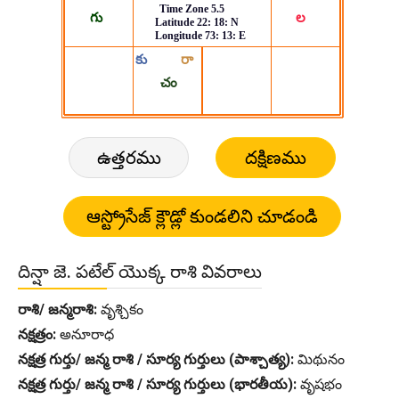
ఉత్తరము
దక్షిణము
దిన్షా జె. పటేల్ యొక్క రాశి వివరాలు
రాశి/ జన్మరాశి:
వృశ్చికం
నక్షత్రం:
అనూరాధ
నక్షత్ర గుర్తు/ జన్మ రాశి / సూర్య గుర్తులు (పాశ్చాత్య):
మిథునం
నక్షత్ర గుర్తు/ జన్మ రాశి / సూర్య గుర్తులు (భారతీయ):
వృషభం