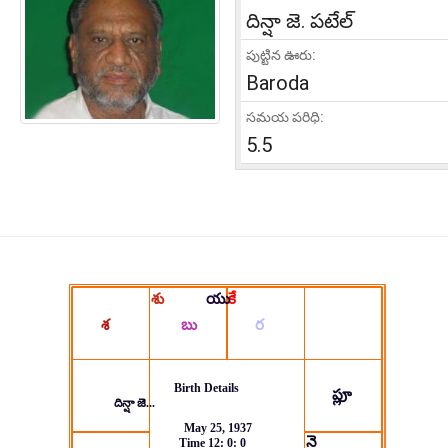
దిన్షా జె. పటేల్
పుట్టిన ఊరు:
Baroda
సమయ పరిధి:
5.5