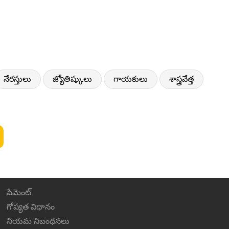
నేరస్తులు
జ్యోతిష్కులు
గాయకులు
శాస్త్రవేత్త
పేమెంట్
గోప్యత విధానం
నియమ నిబంధనలు