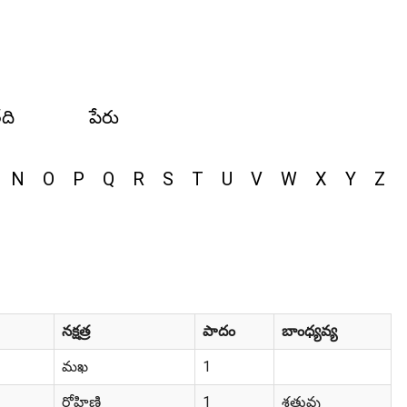
ేది
పేరు
N
O
P
Q
R
S
T
U
V
W
X
Y
Z
నక్షత్ర
పాదం
బాంధ్యవ్య
మఖ
1
రోహిణి
1
శత్రువు