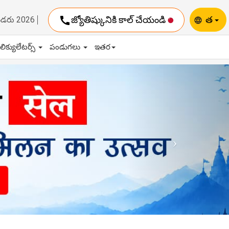
call
జ్యోతిష్కునికి కాల్ చేయండి
త
ెండరు 2026
language
ాలిక్యులేటర్స్
పండుగలు
ఇతర
Next