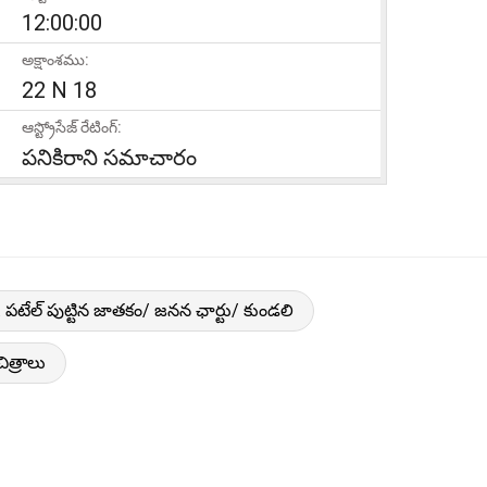
12:00:00
అక్షాంశము:
22 N 18
ఆస్ట్రోసేజ్ రేటింగ్:
పనికిరాని సమాచారం
జె. పటేల్ పుట్టిన జాతకం/ జనన ఛార్టు/ కుండలి
చిత్రాలు