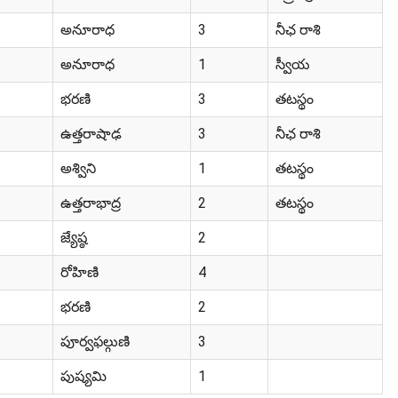
అనూరాధ
3
నీఛ రాశి
అనూరాధ
1
స్వీయ
భరణి
3
తటస్థం
ఉత్తరాషాఢ
3
నీఛ రాశి
అశ్విని
1
తటస్థం
ఉత్తరాభాద్ర
2
తటస్థం
జ్యేష్ఠ
2
రోహిణి
4
భరణి
2
పూర్వఫల్గుణి
3
పుష్యమి
1