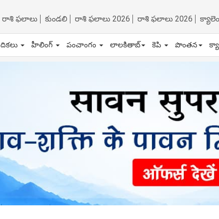
రాశి ఫలాలు
కుండలి
రాశి ఫలాలు 2026
రాశి ఫలాలు 2026
క్యాల
ేదికలు
హీలింగ్
పంచాంగం
లాలకితాబ్
కెపి
పొంతన
క్య