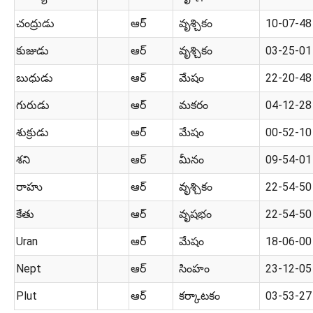
చంద్రుడు
ఆర్
వృశ్చికం
10-07-48
కుజుడు
ఆర్
వృశ్చికం
03-25-01
బుధుడు
ఆర్
మేషం
22-20-48
గురుడు
ఆర్
మకరం
04-12-28
శుక్రుడు
ఆర్
మేషం
00-52-10
శని
ఆర్
మీనం
09-54-01
రాహు
ఆర్
వృశ్చికం
22-54-50
కేతు
ఆర్
వృషభం
22-54-50
Uran
ఆర్
మేషం
18-06-00
Nept
ఆర్
సింహం
23-12-05
Plut
ఆర్
కర్కాటకం
03-53-27