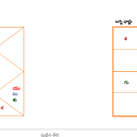
పుట్టిన తేది: