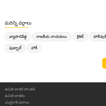
మరిన్ని వర్గాలు
వ్యాపారవేత్త
రాజకీయ నాయకులు
క్రికెట్
హాలీవుడ
ఫుట్బాల్
హాకీ
ఉచిత జాతక పొంతన
ఉచిత జాతకం
చంద్రరాశి ఫలాలు