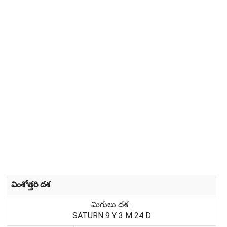
వింశోత్తరి దశ
మిగులు దశ :
SATURN 9 Y 3 M 24 D