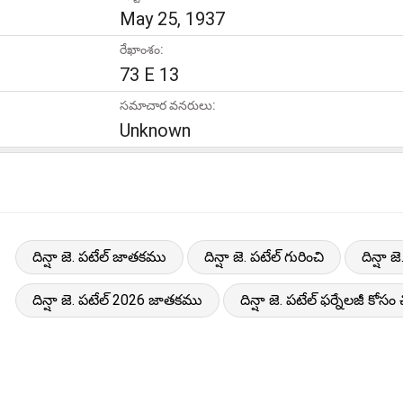
May 25, 1937
రేఖాంశం:
73 E 13
సమాచార వనరులు:
Unknown
దిన్షా జె. పటేల్ జాతకము
దిన్షా జె. పటేల్ గురించి
దిన్షా 
దిన్షా జె. పటేల్ 2026 జాతకము
దిన్షా జె. పటేల్ ఫర్నేలజీ కోసం 