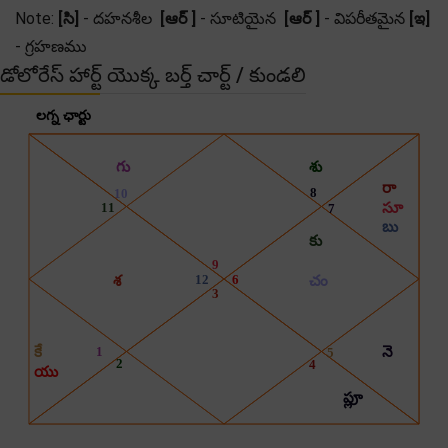
Note:
[సి]
- దహనశీల
[ఆర్ ]
- సూటియైన
[ఆర్ ]
- విపరీతమైన
[ఇ]
- గ్రహణము
డోలోరేస్ హార్ట్ యొక్క బర్త్ చార్ట్ / కుండలి