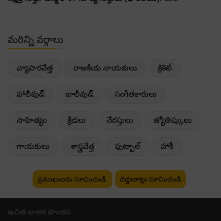
మరిన్ని వర్గాలు
వ్యాపారవేత్త
రాజకీయ నాయకులు
క్రికెట్
హాలీవుడ్
బాలీవుడ్
సంగీతకారులు
సాహిత్యం
క్రీడలు
నేరస్తులు
జ్యోతిష్కులు
గాయకులు
శాస్త్రవేత్త
ఫుట్బాల్
హాకీ
ప్రముఖులను సూచించండి
దిద్దుబాట్లు సూచించండి
ఉచిత జాతక పొంతన