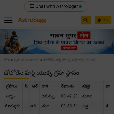
Chat with Astrologer
chat_bubble_outline
search
త
language
Previous
Nex
»
»
హోం
ప్రముఖుల జాతకం
డోలోరేస్ హార్ట్ యొక్క బర్త్ చార్ట్ / కుండలి
డోలోరేస్ హార్ట్ యొక్క గ్రహ స్థానం
గ్రహాలు
సి
ఆర్
రాశి
రేఖాంశం
నక్షత్ర
పాద
లగ్నం
ధనుస్సు
00-42-23
మూల
1
సూర్యుడు
ఆర్
తుల
03-38-51
చిత్త
4