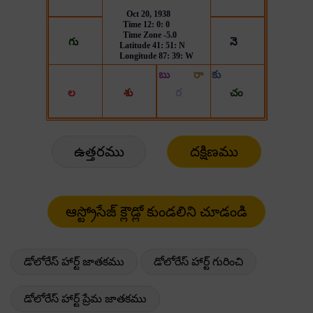
ఉత్తరము
దక్షిణము
డోలోరేస్ హార్ట్ జాతకము
డోలోరేస్ హార్ట్ గురించి
డోలోరేస్ హార్ట్ ప్రేమ జాతకము