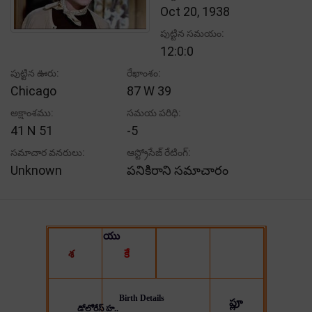
Oct 20, 1938
పుట్టిన సమయం:
12:0:0
పుట్టిన ఊరు:
రేఖాంశం:
Chicago
87 W 39
అక్షాంశము:
సమయ పరిధి:
41 N 51
-5
సమాచార వనరులు:
ఆస్ట్రోసేజ్ రేటింగ్:
Unknown
పనికిరాని సమాచారం