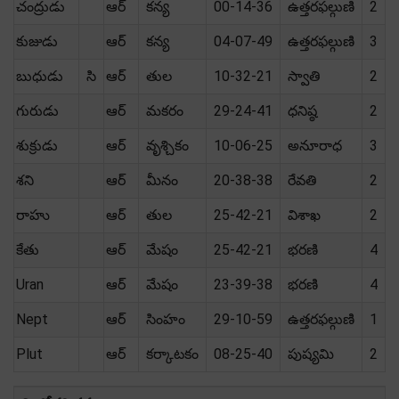
చంద్రుడు
ఆర్
కన్య
00-14-36
ఉత్తరఫల్గుణి
2
కుజుడు
ఆర్
కన్య
04-07-49
ఉత్తరఫల్గుణి
3
బుధుడు
సి
ఆర్
తుల
10-32-21
స్వాతి
2
గురుడు
ఆర్
మకరం
29-24-41
ధనిష్ఠ
2
శుక్రుడు
ఆర్
వృశ్చికం
10-06-25
అనూరాధ
3
శని
ఆర్
మీనం
20-38-38
రేవతి
2
రాహు
ఆర్
తుల
25-42-21
విశాఖ
2
కేతు
ఆర్
మేషం
25-42-21
భరణి
4
Uran
ఆర్
మేషం
23-39-38
భరణి
4
Nept
ఆర్
సింహం
29-10-59
ఉత్తరఫల్గుణి
1
Plut
ఆర్
కర్కాటకం
08-25-40
పుష్యమి
2