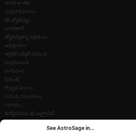
ఉచిత జాతకం
చంద్రరాశి ఫలాలు
కెపి జ్యోతిష్యం
లాలకితాబ్
జ్యోతిష్యశాస్త్ర పద్ధతులు
అభిప్రాయం
ఆర్టికల్ సబ్మిట్ చేయండి
సంప్రదించండి
మాగురించి
పేమెంట్
గోప్యత విధానం
నియమ నిబంధనలు
సహాయం
ఉద్యోగములు @ ఆస్ట్రోసేజ్
All copyrights reserved 2025
AstroSage.com
.
See AstroSage in...