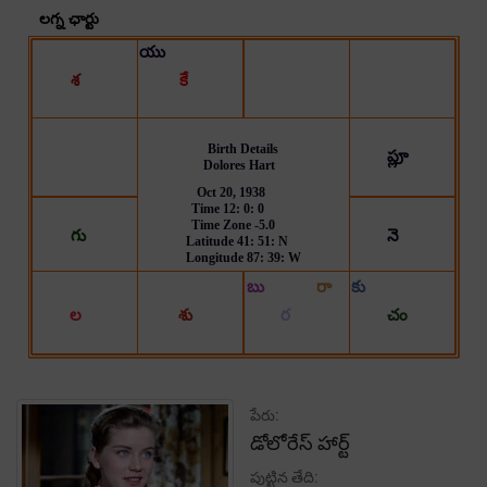
పేరు:
డోలోరేస్ హార్ట్
పుట్టిన తేది: