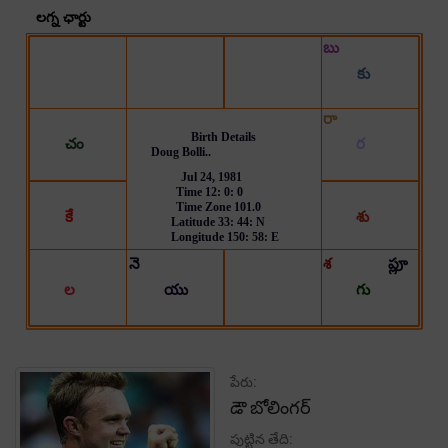
పేరు:
డౌ బోలింగర్
పుట్టిన తేది: