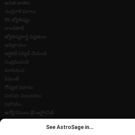
ఉచిత జాతకం
చంద్రరాశి ఫలాలు
కెపి జ్యోతిష్యం
లాలకితాబ్
జ్యోతిష్యశాస్త్ర పద్ధతులు
అభిప్రాయం
ఆర్టికల్ సబ్మిట్ చేయండి
సంప్రదించండి
మాగురించి
పేమెంట్
గోప్యత విధానం
నియమ నిబంధనలు
సహాయం
ఉద్యోగములు @ ఆస్ట్రోసేజ్
All copyrights reserved 2025
AstroSage.com
.
See AstroSage in...