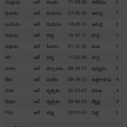
చంద్రుడు
ఆర్
కుంభం
11-09-00
శతభిషం
2
కుజుడు
ఆర్
మిథునం
07-42-02
ఆరుద్ర
1
బుధుడు
ఆర్
మిథునం
14-28-13
ఆరుద్ర
3
గురుడు
ఆర్
కన్య
10-47-11
హస్త
1
శుక్రుడు
ఆర్
సింహం
01-13-55
మఖ
1
శని
ఆర్
కన్య
11-03-39
హస్త
1
రాహు
ఆర్
కర్కాటకం
08-18-31
పుష్యమి
2
కేతు
ఆర్
మకరం
08-18-31
ఉత్తరాషాఢ
4
Uran
ఆర్
వృశ్చికం
02-35-07
విశాఖ
4
Nept
ఆర్
వృశ్చికం
28-58-29
జ్యేష్ఠ
4
Plut
ఆర్
కన్య
28-01-57
చిత్త
2