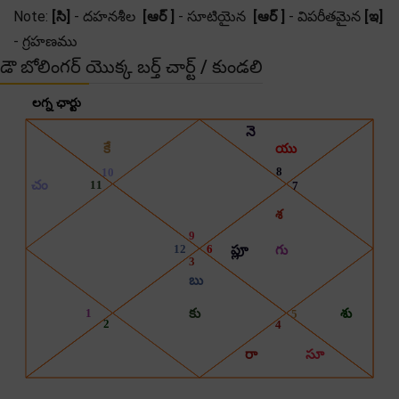
Note:
[సి]
- దహనశీల
[ఆర్ ]
- సూటియైన
[ఆర్ ]
- విపరీతమైన
[ఇ]
- గ్రహణము
డౌ బోలింగర్ యొక్క బర్త్ చార్ట్ / కుండలి