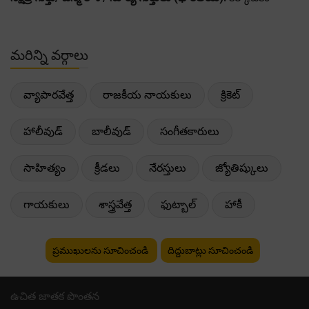
మరిన్ని వర్గాలు
వ్యాపారవేత్త
రాజకీయ నాయకులు
క్రికెట్
హాలీవుడ్
బాలీవుడ్
సంగీతకారులు
సాహిత్యం
క్రీడలు
నేరస్తులు
జ్యోతిష్కులు
గాయకులు
శాస్త్రవేత్త
ఫుట్బాల్
హాకీ
ప్రముఖులను సూచించండి
దిద్దుబాట్లు సూచించండి
ఉచిత జాతక పొంతన