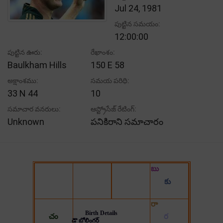
Jul 24, 1981
పుట్టిన సమయం:
12:00:00
పుట్టిన ఊరు:
రేఖాంశం:
Baulkham Hills
150 E 58
అక్షాంశము:
సమయ పరిధి:
33 N 44
10
సమాచార వనరులు:
ఆస్ట్రోసేజ్ రేటింగ్:
Unknown
పనికిరాని సమాచారం