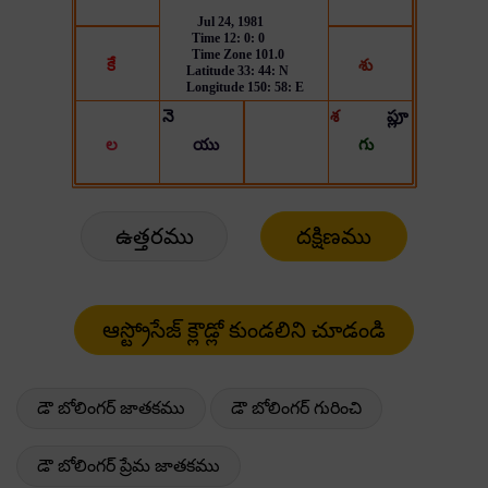
ఉత్తరము
దక్షిణము
డౌ బోలింగర్ జాతకము
డౌ బోలింగర్ గురించి
డౌ బోలింగర్ ప్రేమ జాతకము