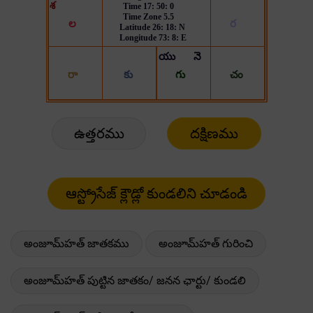
ఉత్తరము
దక్షిణము
అంజూమ్‌హత్ జాతకము
అంజూమ్‌హత్ గురించి
అంజూమ్‌హత్ పుట్టిన జాతకం/ జనన ఛార్టు/ కుండలి