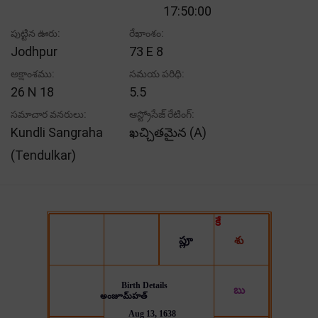
17:50:00
పుట్టిన ఊరు:
రేఖాంశం:
Jodhpur
73 E 8
అక్షాంశము:
సమయ పరిధి:
26 N 18
5.5
సమాచార వనరులు:
ఆస్ట్రోసేజ్ రేటింగ్:
Kundli Sangraha
ఖచ్చితమైన (A)
(Tendulkar)