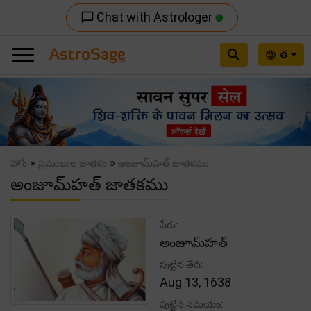
Chat with Astrologer
chat_bubble_outline
search
త
language
Previous
Nex
»
»
హోం
ప్రముఖుల జాతకం
అంజూమ్‌హత్ జాతకము
అంజూమ్‌హత్ జాతకము
పేరు:
అంజూమ్‌హత్
పుట్టిన తేది:
Aug 13, 1638
పుట్టిన సమయం: