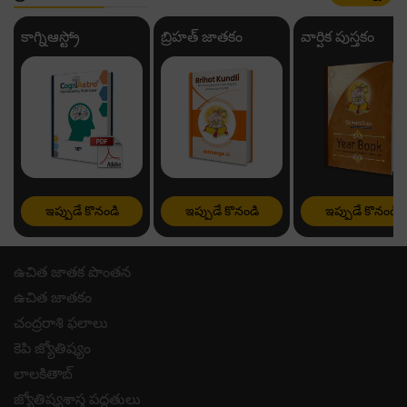
కాగ్నిఆస్ట్రో
బ్రిహత్ జాతకం
వార్షిక పుస్తకం
ఇప్పుడే కొనండి
ఇప్పుడే కొనండి
ఇప్పుడే కొనండి
ఉచిత జాతక పొంతన
ఉచిత జాతకం
చంద్రరాశి ఫలాలు
కెపి జ్యోతిష్యం
లాలకితాబ్
జ్యోతిష్యశాస్త్ర పద్ధతులు