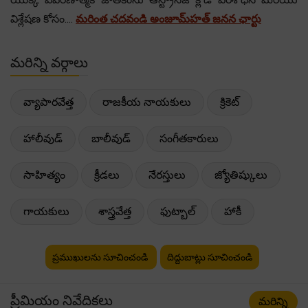
విశ్లేషణ కోసం....
మరింత చదవండి అంజూమ్‌హత్ జనన ఛార్టు
మరిన్ని వర్గాలు
వ్యాపారవేత్త
రాజకీయ నాయకులు
క్రికెట్
హాలీవుడ్
బాలీవుడ్
సంగీతకారులు
సాహిత్యం
క్రీడలు
నేరస్తులు
జ్యోతిష్కులు
గాయకులు
శాస్త్రవేత్త
ఫుట్బాల్
హాకీ
ప్రముఖులను సూచించండి
దిద్దుబాట్లు సూచించండి
ప్రీమియం నివేదికలు
మరిన్ని