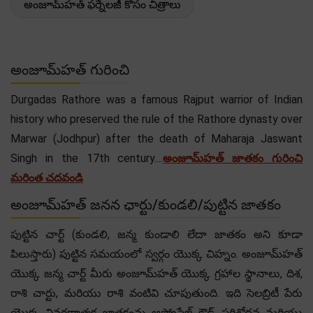
అంజూమ్‌హత్ ఫర్నేలజీ కోసం చిత్రాలు
అంజూమ్‌హత్ గురించి
Durgadas Rathore was a famous Rajput warrior of Indian
history who preserved the rule of the Rathore dynasty over
Marwar (Jodhpur) after the death of Maharaja Jaswant
Singh in the 17th century....
అంజూమ్‌హత్ జాతకం గురించి
మరింత చదవండి
అంజూమ్‌హత్ జనన ఛార్టు/కుండలి/పుట్టిన జాతకం
పుట్టిన చార్ట్ (కుండలి, జన్మ కుండాలి లేదా జాతకం అని కూడా
పిలుస్తారు) పుట్టిన సమయంలో స్వర్గం యొక్క చిహ్నం. అంజూమ్‌హత్
యొక్క జన్మ చార్ట్ మీరు అంజూమ్‌హత్ యొక్క గ్రహాల స్థానాలు, దిశ,
రాశి చార్టు, మరియు రాశి వంటివి చూపుతుంది. ఇది సెలబ్రిటీ పేరు
యొక్క వివరణాత్మక జాతకంను ఆస్ట్రోసేజ్ క్లౌడ్ పరిశోధన మరియు