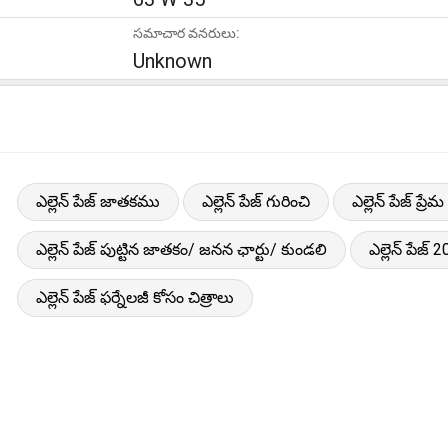
సమాచార వనరులు:
Unknown
ఎల్లెన్ పేజ్ జాతకము
ఎల్లెన్ పేజ్ గురించి
ఎల్లెన్ పేజ్ ప్
ఎల్లెన్ పేజ్ పుట్టిన జాతకం/ జనన ఛార్టు/ కుండలి
ఎల్లెన్ పేజ
ఎల్లెన్ పేజ్ ఫర్నేలజీ కోసం చిత్రాలు