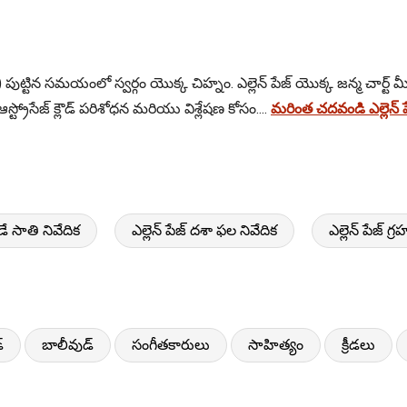
 పుట్టిన సమయంలో స్వర్గం యొక్క చిహ్నం. ఎల్లెన్ పేజ్ యొక్క జన్మ చార్ట్ మీర
్రోసేజ్ క్లౌడ్ పరిశోధన మరియు విశ్లేషణ కోసం....
మరింత చదవండి ఎల్లెన్ ప
ాడే సాతి నివేదిక
ఎల్లెన్ పేజ్ దశా ఫల నివేదిక
ఎల్లెన్ పేజ్
్
బాలీవుడ్
సంగీతకారులు
సాహిత్యం
క్రీడలు