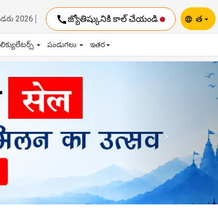
call
జ్యోతిష్కునికి కాల్ చేయండి
త
ెండరు 2026
language
ాలిక్యులేటర్స్
పండుగలు
ఇతర
Next