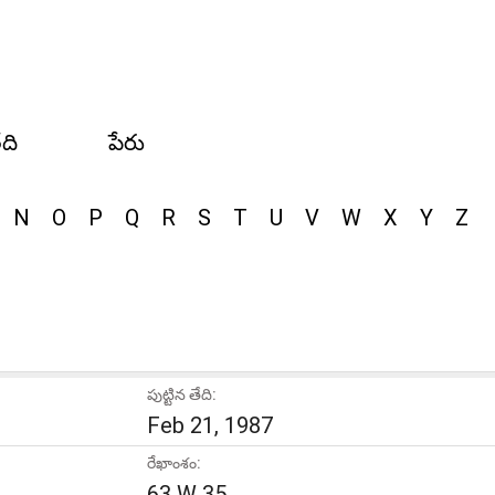
ేది
పేరు
N
O
P
Q
R
S
T
U
V
W
X
Y
Z
పుట్టిన తేది:
Feb 21, 1987
రేఖాంశం:
63 W 35