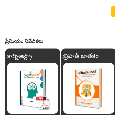
ప్రీమియం నివేదికలు
కాగ్నిఆస్ట్రో
బ్రిహత్ జాతకం