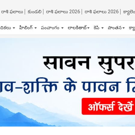
రాశి ఫలాలు
కుండలి
రాశి ఫలాలు 2026
రాశి ఫలాలు 2026
క్యాల
ేదికలు
హీలింగ్
పంచాంగం
లాలకితాబ్
కెపి
పొంతన
క్య