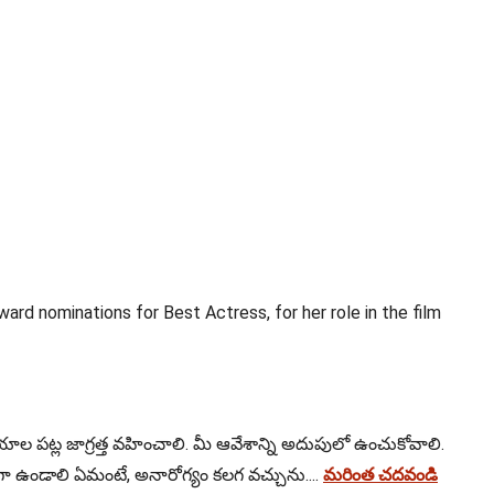
d nominations for Best Actress, for her role in the film
షయాల పట్ల జాగ్రత్త వహించాలి. మీ ఆవేశాన్ని అదుపులో ఉంచుకోవాలి.
గా ఉండాలి ఏమంటే, అనారోగ్యం కలగ వచ్చును....
మరింత చదవండి