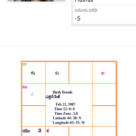
సమయ పరిధి:
-5