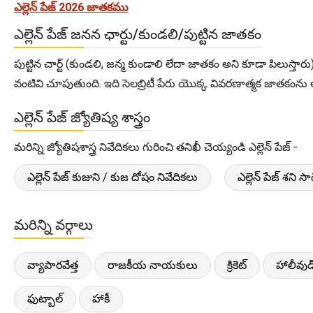
ఎల్లెన్ పేజ్ 2026 జాతకము
ఎల్లెన్ పేజ్ జనన ఛార్టు/కుండలి/పుట్టిన జాతకం
పుట్టిన చార్ట్ (కుండలి, జన్మ కుండాలి లేదా జాతకం అని కూడా పిలుస్తారు)
వంటివి చూపుతుంది. ఇది సెలబ్రిటీ పేరు యొక్క వివరణాత్మక జాతకంను ఆస్ట
ఎల్లెన్ పేజ్ జ్యోతిష్య శాస్త్రం
మరిన్ని జ్యోతిషశాస్త్ర నివేదికలు గురించి తనిఖీ చెయ్యండి ఎల్లెన్ పేజ్ -
ఎల్లెన్ పేజ్ కుజుని / కుజ దోషం నివేదికలు
ఎల్లెన్ పేజ్ శని స
మరిన్ని వర్గాలు
వ్యాపారవేత్త
రాజకీయ నాయకులు
క్రికెట్
హాలీవుడ
ఫుట్బాల్
హాకీ