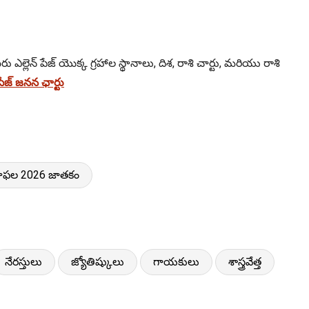
ు ఎల్లెన్ పేజ్ యొక్క గ్రహాల స్థానాలు, దిశ, రాశి చార్టు, మరియు రాశి
ేజ్ జనన ఛార్టు
 గ్రహఫల 2026 జాతకం
నేరస్తులు
జ్యోతిష్కులు
గాయకులు
శాస్త్రవేత్త