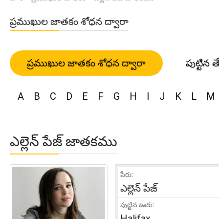
ప్రముఖుల జాతకం శోధన ద్వారా
ప్రముఖుల జాతకం శోధన ద్వారా
పుట్టిన త
A
B
C
D
E
F
G
H
I
J
K
L
M
ఎల్లెన్ పేజ్ జాతకము
పేరు:
ఎల్లెన్ పేజ్
పుట్టిన ఊరు:
Halifax