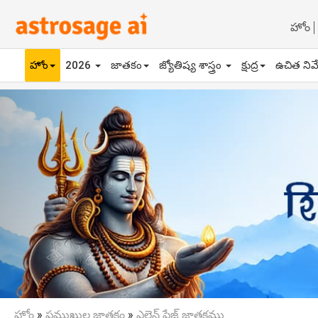
హోం
హోం
2026
జాతకం
జ్యోతిష్య శాస్త్రం
క్షుద్ర
ఉచిత నివ
Previous
హోం
»
ప్రముఖుల జాతకం
»
ఎల్లెన్ పేజ్ జాతకము