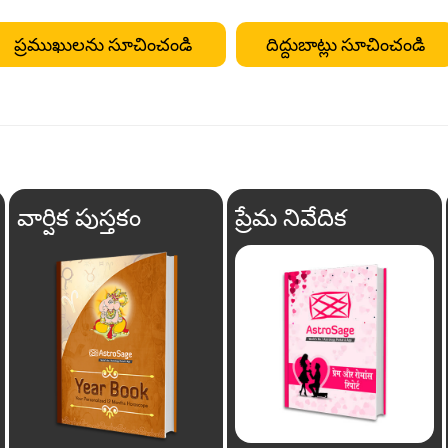
ప్రముఖులను సూచించండి
దిద్దుబాట్లు సూచించండి
వార్షిక పుస్తకం
ప్రేమ నివేదిక