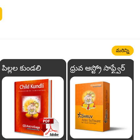
మరిన్ని
పిల్లల కుండలి
ధ్రువ ఆస్ట్రో సాఫ్ట్వేర్