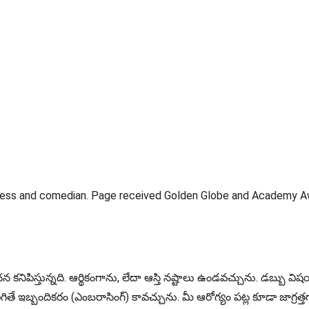
tress and comedian. Page received Golden Globe and Academy Awar
నిపిస్తున్నది. ఆర్థికంగాను, లేదా ఆస్తి నష్టాలు ఉండవచ్చును. డబ్బు వి
ఇబ్బందికరం (ఎంబరాసింగ్) కావచ్చును. మీ ఆరోగ్యం పట్ల కూడా జాగ్రత్త