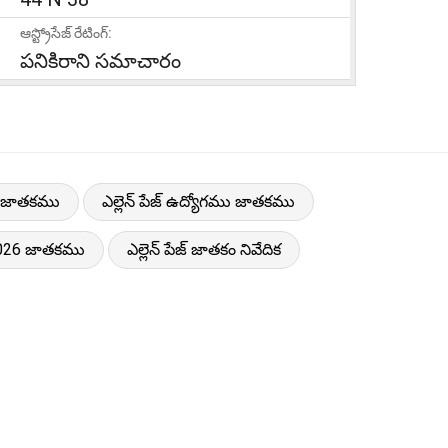
ఆస్ట్రోసేజ్ రేటింగ్:
పనికిరాని సమాచారం
రేమ జాతకము
ఎల్లెన్ పేజ్ ఉద్యోగము జాతకము
్ 2026 జాతకము
ఎల్లెన్ పేజ్ జాతకం నివేదిక