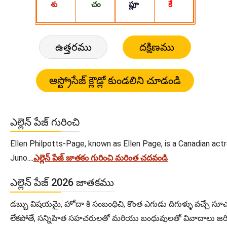
ఉత్తరము
దక్షిణము
ఎల్లెన్ పేజ్ గురించి
Ellen Philpotts-Page, known as Ellen Page, is a Canadian ac
Juno....
ఎల్లెన్ పేజ్ జాతకం గురించి మరింత చదవండి
ఎల్లెన్ పేజ్ 2026 జాతకము
డబ్బు విషయమై, హోదా కి సంబంధిచి, కొంత ఎగుడు దిగుళ్ళు వచ్చే సూచన క
లేకపోతే, సన్నిహిత సహచరులతో మరియు బంధువులతో వివాదాలు జరిగితే 