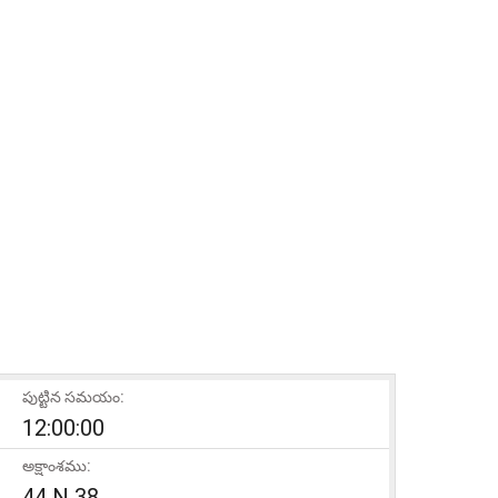
పుట్టిన సమయం:
12:00:00
అక్షాంశము:
44 N 38