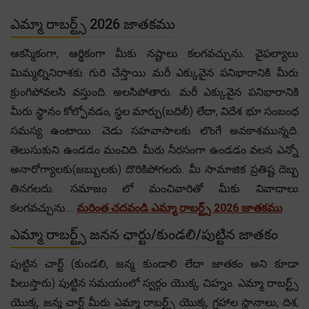
ఎమ్మా రాబర్ట్స్ 2026 జాతకము
ఆకస్మికంగా, ఆర్థికంగా మీకు నష్టాలు కలగవచ్చును. వైఫల్యాలు
మిమ్మల్నినిరాశకు గురి చేస్తాయి మరీ ఎక్కువైన పనిభారానికి మీరు
క్రుంగిపోవలసి వస్తుంది. అలసిపోతారు. మరీ ఎక్కువైన పనిభారానికి
మీరు స్థానం కోల్పోవడం, స్థల మార్పు(బదిలీ) లేదా, విదేశ భూ సంబంధ
సమస్య ఉంటాయి. చెడు సహవాసాలకు లొంగే అవకాశమున్నది.
తెలుసుకుని ఉండడం మంచిది. మీరు నీరసంగా ఉండడం వలన ఎన్నో
అనారోగ్యాలకు(జబ్బులకు) దొరికిపోగలరు. మీ సామాజిక ప్రతిష్ట దెబ్బ
తినగలదు. సమాజం లో మంచివారితో మీకు వివాదాలు
కలగవచ్చును....
మరింత చదవండి ఎమ్మా రాబర్ట్స్ 2026 జాతకము
ఎమ్మా రాబర్ట్స్ జనన ఛార్టు/కుండలి/పుట్టిన జాతకం
పుట్టిన చార్ట్ (కుండలి, జన్మ కుండాలి లేదా జాతకం అని కూడా
పిలుస్తారు) పుట్టిన సమయంలో స్వర్గం యొక్క చిహ్నం. ఎమ్మా రాబర్ట్స్
యొక్క జన్మ చార్ట్ మీరు ఎమ్మా రాబర్ట్స్ యొక్క గ్రహాల స్థానాలు, దిశ,