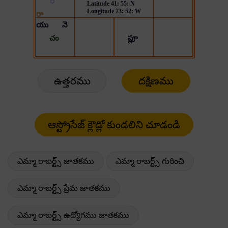
ఉత్తరము
దక్షిణము
ఎమ్మా రాబర్ట్స్ జాతకము
ఎమ్మా రాబర్ట్స్ గురించి
ఎమ్మా రాబర్ట్స్ ప్రేమ జాతకము
ఎమ్మా రాబర్ట్స్ ఉద్యోగము జాతకము