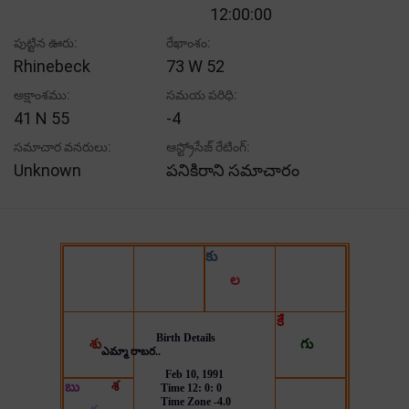
12:00:00
పుట్టిన ఊరు:
రేఖాంశం:
Rhinebeck
73 W 52
అక్షాంశము:
సమయ పరిధి:
41 N 55
-4
సమాచార వనరులు:
ఆస్ట్రోసేజ్ రేటింగ్:
Unknown
పనికిరాని సమాచారం