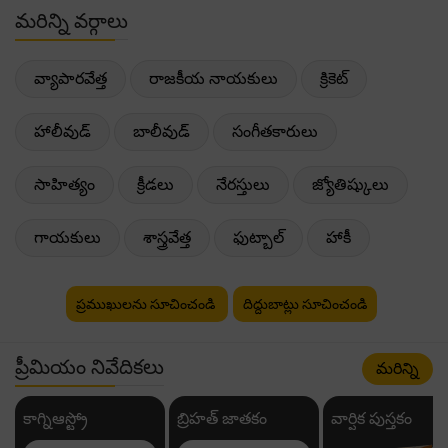
మరిన్ని వర్గాలు
వ్యాపారవేత్త
రాజకీయ నాయకులు
క్రికెట్
హాలీవుడ్
బాలీవుడ్
సంగీతకారులు
సాహిత్యం
క్రీడలు
నేరస్తులు
జ్యోతిష్కులు
గాయకులు
శాస్త్రవేత్త
ఫుట్బాల్
హాకీ
ప్రముఖులను సూచించండి
దిద్దుబాట్లు సూచించండి
ప్రీమియం నివేదికలు
మరిన్ని
కాగ్నిఆస్ట్రో
బ్రిహత్ జాతకం
వార్షిక పుస్తకం