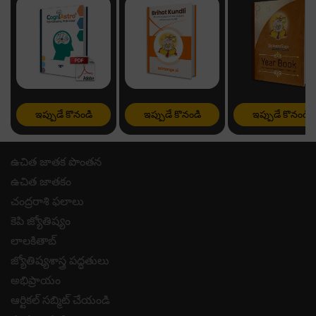
ఇప్పుడే కొనండి
ఇప్పుడే కొనండి
ఇప్పుడే కొనండి
ఉచిత జాతక పొంతన
ఉచిత జాతకం
చంద్రరాశి ఫలాలు
కెపి జ్యోతిష్యం
లాలకితాబ్
జ్యోతిష్యశాస్త్ర పద్ధతులు
అభిప్రాయం
ఆర్టికల్ సబ్మిట్ చేయండి