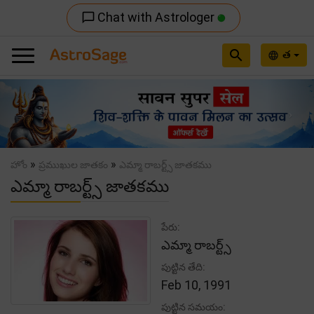
Chat with Astrologer
chat_bubble_outline
search
త
language
Previous
Nex
»
»
హోం
ప్రముఖుల జాతకం
ఎమ్మా రాబర్ట్స్ జాతకము
ఎమ్మా రాబర్ట్స్ జాతకము
పేరు:
ఎమ్మా రాబర్ట్స్
పుట్టిన తేది:
Feb 10, 1991
పుట్టిన సమయం: