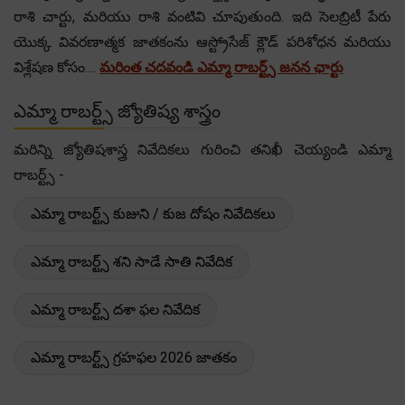
రాశి చార్టు, మరియు రాశి వంటివి చూపుతుంది. ఇది సెలబ్రిటీ పేరు
యొక్క వివరణాత్మక జాతకంను ఆస్ట్రోసేజ్ క్లౌడ్ పరిశోధన మరియు
విశ్లేషణ కోసం....
మరింత చదవండి ఎమ్మా రాబర్ట్స్ జనన ఛార్టు
ఎమ్మా రాబర్ట్స్ జ్యోతిష్య శాస్త్రం
మరిన్ని జ్యోతిషశాస్త్ర నివేదికలు గురించి తనిఖీ చెయ్యండి ఎమ్మా
రాబర్ట్స్ -
ఎమ్మా రాబర్ట్స్ కుజుని / కుజ దోషం నివేదికలు
ఎమ్మా రాబర్ట్స్ శని సాడే సాతి నివేదిక
ఎమ్మా రాబర్ట్స్ దశా ఫల నివేదిక
ఎమ్మా రాబర్ట్స్ గ్రహఫల 2026 జాతకం