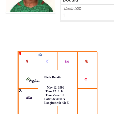
సమయ పరిధి:
1