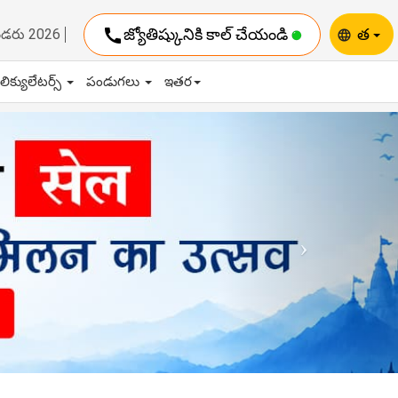
call
జ్యోతిష్కునికి కాల్ చేయండి
త
ెండరు 2026
language
ాలిక్యులేటర్స్
పండుగలు
ఇతర
Next