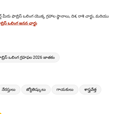
్ మీరు ఫాబ్రిస్ ఒలింగ యొక్క గ్రహాల స్థానాలు, దిశ, రాశి చార్టు, మరియు
రిస్ ఒలింగ జనన ఛార్టు
ాబ్రిస్ ఒలింగ గ్రహఫల 2026 జాతకం
నేరస్తులు
జ్యోతిష్కులు
గాయకులు
శాస్త్రవేత్త