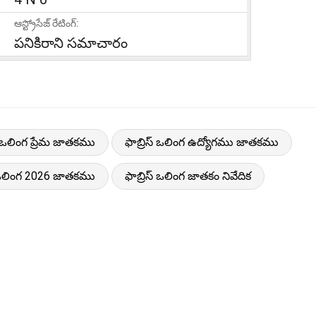
ఆస్ట్రోసేజ్ రేటింగ్:
పనికిరాని సమాచారం
స్ ఒలింగ ప్రేమ జాతకము
ఫాబ్రిస్ ఒలింగ ఉద్యోగము జాతకము
్ ఒలింగ 2026 జాతకము
ఫాబ్రిస్ ఒలింగ జాతకం నివేదిక