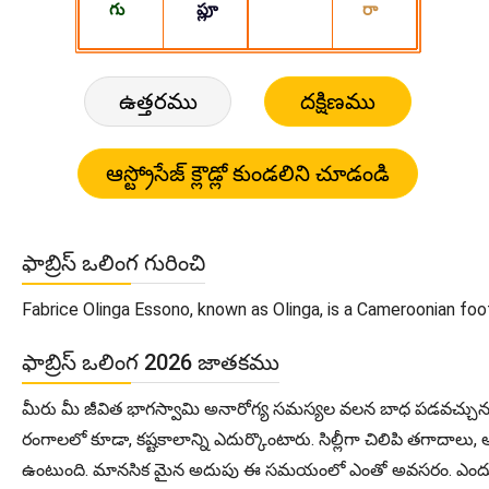
ఉత్తరము
దక్షిణము
ఫాబ్రిస్ ఒలింగ గురించి
Fabrice Olinga Essono, known as Olinga, is a Cameroonian foot
ఫాబ్రిస్ ఒలింగ 2026 జాతకము
మీరు మీ జీవిత భాగస్వామి అనారోగ్య సమస్యల వలన బాధ పడవచ్చును. 
రంగాలలో కూడా, కష్టకాలాన్ని ఎదుర్కొంటారు. సిల్లీగా చిలిపి తగా
ఉంటుంది. మానసిక మైన అదుపు ఈ సమయంలో ఎంతో అవసరం. ఎందుకంట