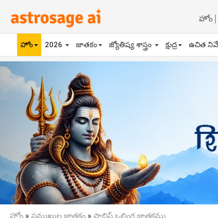
హోం
హోం
2026
జాతకం
జ్యోతిష్య శాస్త్రం
క్షుద్ర
ఉచిత నివ
Previous
హోం
»
ప్రముఖుల జాతకం
»
ఫాబ్రిస్ ఒలింగ జాతకము