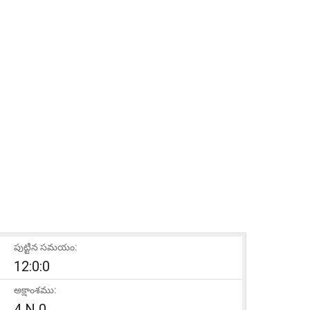
పుట్టిన సమయం:
12:0:0
అక్షాంశము:
4 N 0