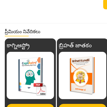
ప్రీమియం నివేదికలు
కాగ్నిఆస్ట్రో
బ్రిహత్ జాతకం