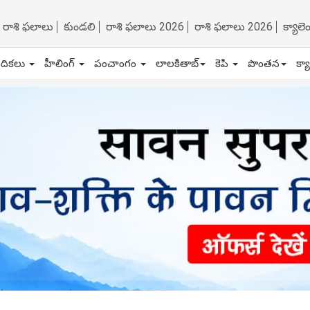
రాశి ఫలాలు
కుండలి
రాశి ఫలాలు 2026
రాశి ఫలాలు 2026
క్యాల
ేదికలు
హీలింగ్
పంచాంగం
లాలకితాబ్
కెపి
పొంతన
క్య