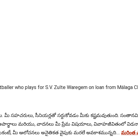
baller who plays for S.V. Zulte Waregem on loan from Málaga CF, 
మీ సహచరులు, సీనియర్లతో సర్దుకోవడం మీకు కష్టమవుతుంది. సంతానవిషయ
దాలు, అపార్థాలు మరియు, వాదనలు మీ ప్రేమ విషయాలు, వివాహజీవితంలో వ
ే, మీ ఆలోచనలు అనైతికత వైపుకు మరలే అవకాశమున్నది....
మరింత చ