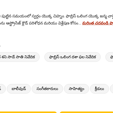
) పుట్టిన సమయంలో స్వర్గం యొక్క చిహ్నం. ఫాబ్రిస్ ఒలింగ యొక్క జన్మ చార్ట
 ఆస్ట్రోసేజ్ క్లౌడ్ పరిశోధన మరియు విశ్లేషణ కోసం....
మరింత చదవండి ఫాబ్
-
గ శని సాడే సాతి నివేదిక
ఫాబ్రిస్ ఒలింగ దశా ఫల నివేదిక
ఫ
్
బాలీవుడ్
సంగీతకారులు
సాహిత్యం
క్రీడలు