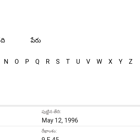
ేది
పేరు
N
O
P
Q
R
S
T
U
V
W
X
Y
Z
పుట్టిన తేది:
May 12, 1996
రేఖాంశం:
9 E 45