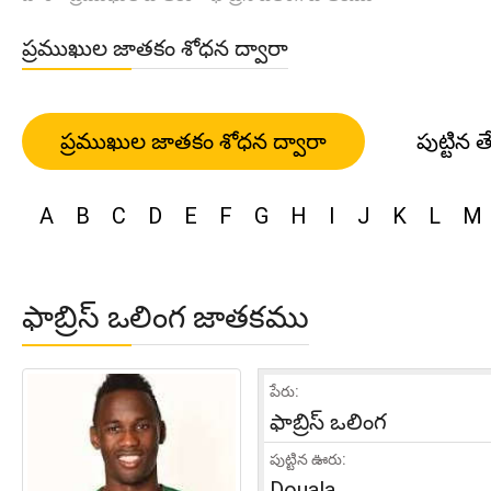
ప్రముఖుల జాతకం శోధన ద్వారా
ప్రముఖుల జాతకం శోధన ద్వారా
పుట్టిన త
A
B
C
D
E
F
G
H
I
J
K
L
M
ఫాబ్రిస్ ఒలింగ జాతకము
పేరు:
ఫాబ్రిస్ ఒలింగ
పుట్టిన ఊరు:
Douala