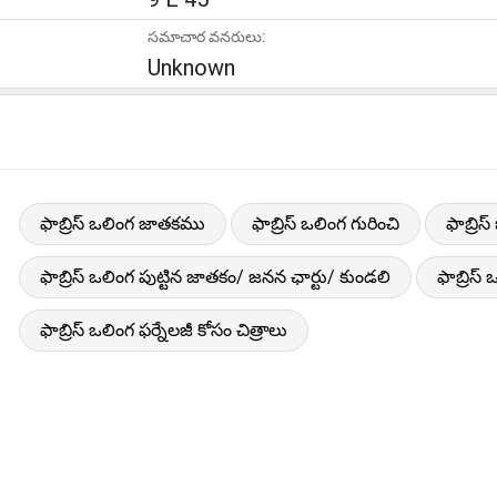
సమాచార వనరులు:
Unknown
ఫాబ్రిస్ ఒలింగ జాతకము
ఫాబ్రిస్ ఒలింగ గురించి
ఫాబ్రి
ఫాబ్రిస్ ఒలింగ పుట్టిన జాతకం/ జనన ఛార్టు/ కుండలి
ఫాబ్రిస
ఫాబ్రిస్ ఒలింగ ఫర్నేలజీ కోసం చిత్రాలు