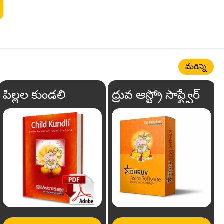
మరిన్ని
పిల్లల కుండలి
ధ్రువ ఆస్ట్రో సాఫ్ట్వేర్