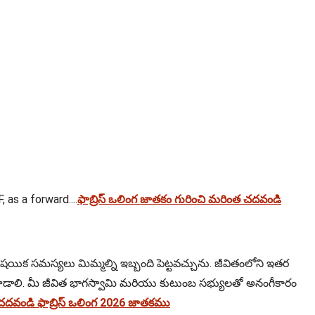
as a forward....
ఫాబ్రిస్ ఒలింగ జాతకం గురించి మరింత చదవండి
ిక సమస్యలు మిమ్మల్ని ఇబ్బంది పెట్టవచ్చును. జీవితంలోని ఇతర
ిడనాడాలి. మీ జీవిత భాగస్వామి మరియు కుటుంబ సభ్యులతో అనంగీకారం
దవండి ఫాబ్రిస్ ఒలింగ 2026 జాతకము