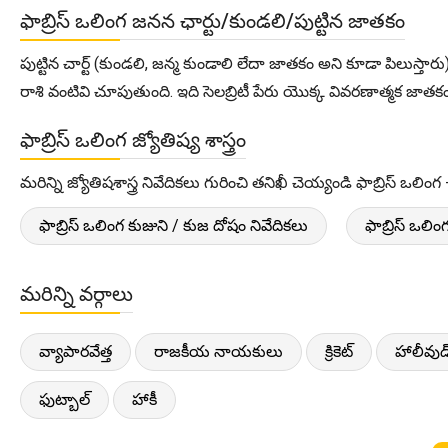
ఫాబ్రిస్ ఒలింగ జనన ఛార్టు/కుండలి/పుట్టిన జాతకం
పుట్టిన చార్ట్ (కుండలి, జన్మ కుండాలి లేదా జాతకం అని కూడా పిలుస్తారు
రాశి వంటివి చూపుతుంది. ఇది సెలబ్రిటీ పేరు యొక్క వివరణాత్మక జాతకంను
ఫాబ్రిస్ ఒలింగ జ్యోతిష్య శాస్త్రం
మరిన్ని జ్యోతిషశాస్త్ర నివేదికలు గురించి తనిఖీ చెయ్యండి ఫాబ్రిస్ ఒలింగ 
ఫాబ్రిస్ ఒలింగ కుజుని / కుజ దోషం నివేదికలు
ఫాబ్రిస్ ఒలిం
మరిన్ని వర్గాలు
వ్యాపారవేత్త
రాజకీయ నాయకులు
క్రికెట్
హాలీవుడ
ఫుట్బాల్
హాకీ