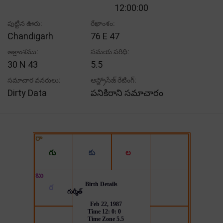
12:00:00
పుట్టిన ఊరు:
రేఖాంశం:
Chandigarh
76 E 47
అక్షాంశము:
సమయ పరిధి:
30 N 43
5.5
సమాచార వనరులు:
ఆస్ట్రోసేజ్ రేటింగ్:
Dirty Data
పనికిరాని సమాచారం