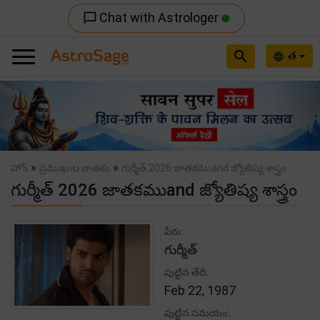
Chat with Astrologer
chat_bubble_outline
search
త
language
Previous
Nex
»
»
హోం
ప్రముఖుల జాతకం
గుర్మీత్ 2026 జాతకముand జ్యోతిష్య శాస్త్రం
గుర్మీత్ 2026 జాతకముand జ్యోతిష్య శాస్త్రం
పేరు:
గుర్మీత్
పుట్టిన తేది:
Feb 22, 1987
పుట్టిన సమయం: