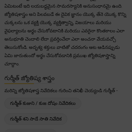
ఏమిటంటే ఇది లయబద్ధమైన సామరస్యానికి అనుసంధానమై ఉంది.
జ్యోతిషశాస్త్రం అని పిలవబడే ఈ దైవిక జ్ఞానం యొక్క తేనె యొక్క కొన్ని
చుక్కలను ఒక వ్యక్తి యొక్క వ్యక్తిత్వాన్ని, విజయాలు మరియు
వైఫల్యాలను అర్థం చేసుకోవటానికి మరియు ఎవరైనా కొంతకాలం ఎలా
అనుభూతి చెందాలి లేదా ప్రవర్తించేలా ఎలా అంచనా వేయవచ్చో
తెలుసుకోండి. అదృశ్య శక్తులు వాటితో చదరంగం ఆట ఆడినప్పుడు
ఏమి జారుతుందో అర్థం చేసుకోవడానికి ప్రముఖ జ్యోతిషశాస్త్రాన్ని
చూద్దాం.
గుర్మీత్ జ్యోతిష్య శాస్త్రం
మరిన్ని జ్యోతిషశాస్త్ర నివేదికలు గురించి తనిఖీ చెయ్యండి గుర్మీత్ -
గుర్మీత్ కుజుని / కుజ దోషం నివేదికలు
గుర్మీత్ శని సాడే సాతి నివేదిక