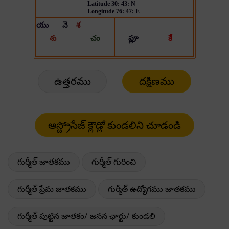
ఉత్తరము
దక్షిణము
గుర్మీత్ జాతకము
గుర్మీత్ గురించి
గుర్మీత్ ప్రేమ జాతకము
గుర్మీత్ ఉద్యోగము జాతకము
గుర్మీత్ పుట్టిన జాతకం/ జనన ఛార్టు/ కుండలి