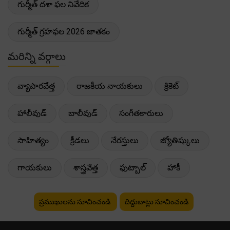
గుర్మీత్ దశా ఫల నివేదిక
గుర్మీత్ గ్రహఫల 2026 జాతకం
మరిన్ని వర్గాలు
వ్యాపారవేత్త
రాజకీయ నాయకులు
క్రికెట్
హాలీవుడ్
బాలీవుడ్
సంగీతకారులు
సాహిత్యం
క్రీడలు
నేరస్తులు
జ్యోతిష్కులు
గాయకులు
శాస్త్రవేత్త
ఫుట్బాల్
హాకీ
ప్రముఖులను సూచించండి
దిద్దుబాట్లు సూచించండి