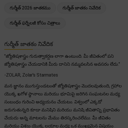
గుర్మీత్ 2026 జాతకము
గుర్మీత్ జాతకం నివేదిక
గుర్మీత్ ఫర్నేలజీ కోసం చిత్రాలు
గుర్మీత్ జాతకం నివేదిక
"జ్యోతిషశాస్త్రం గురుత్వాకర్షణ లాగా ఉంటుంది. మీ జీవితంలో పని
జ్యోతిషశాస్త్రం చేయడానికి మీరు దానిని నమ్మవలసిన అవసరం లేదు."
-ZOLAR, Zolar's Starmates
మన జ్ఞానం ముగుస్తుండటంతో జ్యోతిషశాస్త్రం మొదలవుతుంది, గ్రహాల
యొక్క ఖగోళ స్థానాలు మరియు భూమిపై జరిగిన సంఘటనల మధ్య
సంబంధం గురించి అధ్యయనం చేయటం. విశ్వంలో ఎక్కడో
జరుగుతున్నది కూడా మనిషిని మరియు మనిషి జీవితాన్ని ప్రభావితం
చేయదు అన్న మాటలను మేము తిరస్కరించలేము. మీ జీవితం
మరియు విశ్వం యొక్క లయాల మధ్య ఒక ముఖ్యమైన విషయం