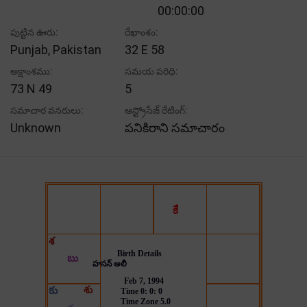
00:00:00
పుట్టిన ఊరు:
రేఖాంశం:
Punjab, Pakistan
32 E 58
అక్షాంశము:
సమయ పరిధి:
73 N 49
5
సమాచార వనరులు:
ఆస్ట్రోసేజ్ రేటింగ్:
Unknown
పనికిరాని సమాచారం