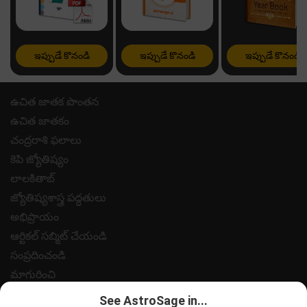
ఇప్పుడే కొనండి
ఇప్పుడే కొనండి
ఇప్పుడే కొనండి
ఉచిత జాతక పొంతన
ఉచిత జాతకం
చంద్రరాశి ఫలాలు
కెపి జ్యోతిష్యం
లాలకితాబ్
జ్యోతిష్యశాస్త్ర పద్ధతులు
అభిప్రాయం
ఆర్టికల్ సబ్మిట్ చేయండి
సంప్రదించండి
మాగురించి
పేమెంట్
See AstroSage in...