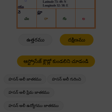
ఉత్తరము
దక్షిణము
హసన్ అలీ జాతకము
హసన్ అలీ గురించి
హసన్ అలీ ప్రేమ జాతకము
హసన్ అలీ ఉద్యోగము జాతకము