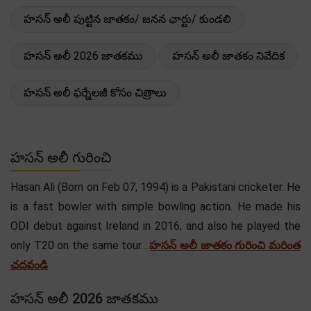
హసన్ అలీ పుట్టిన జాతకం/ జనన ఛార్టు/ కుండలి
హసన్ అలీ 2026 జాతకము
హసన్ అలీ జాతకం నివేదిక
హసన్ అలీ ఫర్నేలజీ కోసం చిత్రాలు
హసన్ అలీ గురించి
Hasan Ali (Born on Feb 07, 1994) is a Pakistani cricketer. He
is a fast bowler with simple bowling action. He made his
ODI debut against Ireland in 2016, and also he played the
only T20 on the same tour....
హసన్ అలీ జాతకం గురించి మరింత
చదవండి
హసన్ అలీ 2026 జాతకము