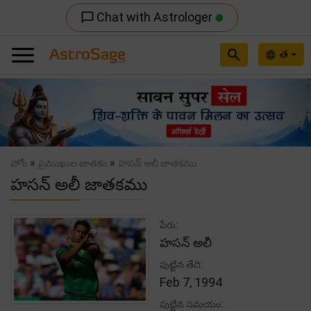
Chat with Astrologer
chat_bubble_outline
search
త
language
Previous
Nex
»
»
హోం
ప్రముఖుల జాతకం
హసన్ అలీ జాతకము
హసన్ అలీ జాతకము
పేరు:
హసన్ అలీ
పుట్టిన తేది:
Feb 7, 1994
పుట్టిన సమయం: