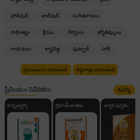
హాలీవుడ్
బాలీవుడ్
సంగీతకారులు
సాహిత్యం
క్రీడలు
నేరస్తులు
జ్యోతిష్కులు
గాయకులు
శాస్త్రవేత్త
ఫుట్బాల్
హాకీ
ప్రముఖులను సూచించండి
దిద్దుబాట్లు సూచించండి
ప్రీమియం నివేదికలు
మరిన్ని
కాగ్నిఆస్ట్రో
బ్రిహత్ జాతకం
వార్షిక పుస్తకం