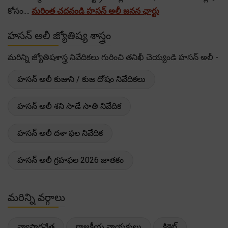
కోసం....
మరింత చదవండి హసన్ అలీ జనన ఛార్టు
హసన్ అలీ జ్యోతిష్య శాస్త్రం
మరిన్ని జ్యోతిషశాస్త్ర నివేదికలు గురించి తనిఖీ చెయ్యండి హసన్ అలీ -
హసన్ అలీ కుజుని / కుజ దోషం నివేదికలు
హసన్ అలీ శని సాడే సాతి నివేదిక
హసన్ అలీ దశా ఫల నివేదిక
హసన్ అలీ గ్రహఫల 2026 జాతకం
మరిన్ని వర్గాలు
వ్యాపారవేత్త
రాజకీయ నాయకులు
క్రికెట్