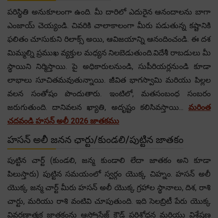
పరిస్థితి అనుకూలంగా ఉంది. మీ దారిలో ఎదురైన ఆనందాలను బాగా
ఎంజాయ్ చెయ్యండి. చివరికి చాలాకాలంగా మీరు పడుతున్న కష్టానికి
ఫలితం చూసుకుని రిలాక్స్ అయి, ఆవిజయాన్ని ఆనందించండి. ఈ దశ
మిమ్మల్ని ప్రముఖ వ్యక్తుల మధ్యన నిలబెడుతుంది.విదేశీ రాబడులు మీ
స్థాయిని నిర్మిస్తాయి. పై అధికారులనుండి, సుపీరియర్లనుండి కూడా
లాభాలు సూచితమవుతున్నాయి. జీవిత భాగస్వామి మరియు పిల్లల
వలన సంతోషం పొందుతారు. ఇంటిలో, మతసంబంధ సంబరం
జరుగుతుంది. దానివలన ఖ్యాతి, అదృష్టం కలిసివస్తాయి...
మరింత
చదవండి హసన్ అలీ 2026 జాతకము
హసన్ అలీ జనన ఛార్టు/కుండలి/పుట్టిన జాతకం
పుట్టిన చార్ట్ (కుండలి, జన్మ కుండాలి లేదా జాతకం అని కూడా
పిలుస్తారు) పుట్టిన సమయంలో స్వర్గం యొక్క చిహ్నం. హసన్ అలీ
యొక్క జన్మ చార్ట్ మీరు హసన్ అలీ యొక్క గ్రహాల స్థానాలు, దిశ, రాశి
చార్టు, మరియు రాశి వంటివి చూపుతుంది. ఇది సెలబ్రిటీ పేరు యొక్క
వివరణాత్మక జాతకంను ఆస్ట్రోసేజ్ క్లౌడ్ పరిశోధన మరియు విశ్లేషణ