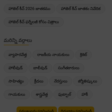
హాజెల్ కీచ్ 2026 జాతకము
హాజెల్ కీచ్ జాతకం నివేదిక
హాజెల్ కీచ్ ఫర్నేలజీ కోసం చిత్రాలు
మరిన్ని వర్గాలు
వ్యాపారవేత్త
రాజకీయ నాయకులు
క్రికెట్
హాలీవుడ్
బాలీవుడ్
సంగీతకారులు
సాహిత్యం
క్రీడలు
నేరస్తులు
జ్యోతిష్కులు
గాయకులు
శాస్త్రవేత్త
ఫుట్బాల్
హాకీ
ప్రముఖులను సూచించండి
దిద్దుబాట్లు సూచించండి