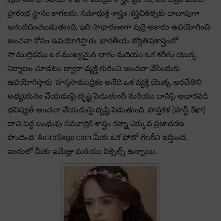
ప్రారంభ స్థానం కాగలదు. సమాధుక్రి శాస్త్రం శస్త్రచికిత్సకు దాదాపుగా
అనువదించబడుతుంది, ఇది సాధారణంగా పుర్రె ఆకారం ఉపయోగించి
అంచనా కోసం ఉపయోగిస్తారు. భారతీయ జ్యోతిషశాస్త్రంలో
సాముద్రికము ఒక ముఖ్యమైన భాగం మరియు ఒక శరీరం యొక్క
నిర్మాణం చూడటం ద్వారా వ్యక్తి గురించి అంచనా వేసేందుకు
ఉపయోగిస్తారు. హస్తసాముద్రికం అనేది ఒక వ్యక్తి యొక్క అరచేతిని
అధ్యయనం చేయడంపై దృష్టి పెడుతుంది మరియు దానిపై ఆధారపడి
భవిష్యత్ అంచనా వేయడంపై దృష్టి పెడుతుంది. హస్తకళ (హస్ట్ రేఖా)
దాని పెద్ద బంధువు సమూద్రిక్ శాస్త్రం కన్నా ఎక్కువ ప్రజాదరణ
పొందింది. AstroSage.com మీకు ఒక ఫోటో గేలరీని ఇస్తుంది,
ఇందులో మీకు ఇమేజ్లు మరియు పిక్సెల్స్ ఉన్నాయి.