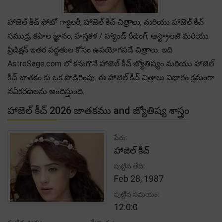
హాజెల్ కీచ్ ఫోటో గ్యాలరీ, హాజెల్ కీచ్ చిత్రాలు, మరియు హాజెల్ కీచ్
సముద్ర, కపాల జ్ఞానం, హస్తకళ / హ్యాండ్ రీడింగ్, ఆస్ట్రాలజీ మరియు
ప్రిడిక్షన్ ఇతర పద్దతుల కోసం ఉపయోగపడే చిత్రాలు. ఇది
AstroSage.com లో కనుగొనే హాజెల్ కీచ్ జ్యోతిష్యం మరియు హాజెల్
కీచ్ జాతకం కు ఒక పొడిగింపు. ఈ హాజెల్ కీచ్ చిత్రాలు విభాగం క్రమంగా
నవీకరణలను అందిస్తుంది.
హాజెల్ కీచ్ 2026 జాతకము and జ్యోతిష్య శాస్త్రం
పేరు:
హాజెల్ కీచ్
పుట్టిన తేది:
Feb 28, 1987
పుట్టిన సమయం:
12:0:0