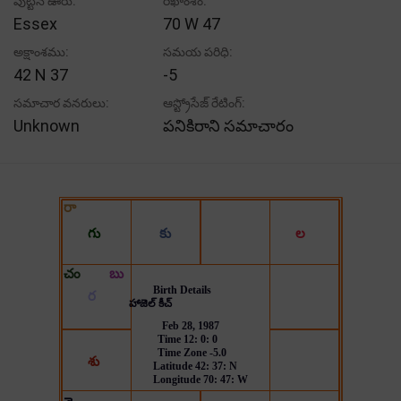
పుట్టిన ఊరు:
రేఖాంశం:
Essex
70 W 47
అక్షాంశము:
సమయ పరిధి:
42 N 37
-5
సమాచార వనరులు:
ఆస్ట్రోసేజ్ రేటింగ్:
Unknown
పనికిరాని సమాచారం