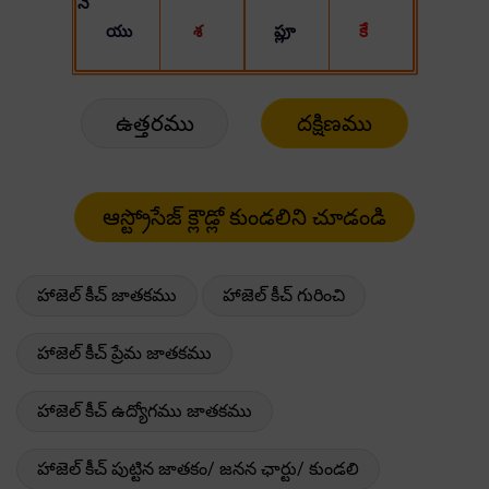
ఉత్తరము
దక్షిణము
హాజెల్ కీచ్ జాతకము
హాజెల్ కీచ్ గురించి
హాజెల్ కీచ్ ప్రేమ జాతకము
హాజెల్ కీచ్ ఉద్యోగము జాతకము
హాజెల్ కీచ్ పుట్టిన జాతకం/ జనన ఛార్టు/ కుండలి