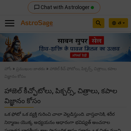
Chat with Astrologer
chat_bubble_outline
search
త
language
Previous
Nex
»
»
హోం
ప్రముఖుల జాతకం
హాజెల్ కీచ్ ఫోటోలు, పిక్చర్స్, చిత్రాలు, కపాల
విజ్ఞానం కోసం
హాజెల్ కీచ్ఫోటోలు, పిక్చర్స్, చిత్రాలు, కపాల
విజ్ఞానం కోసం
ఒక ఫోటో ఒక వ్యక్తి గురించి చాలా వెల్లడిస్తుంది. వాస్తవానికి, శరీర
నిర్మాణం యొక్క అధ్యయనం ఆధారంగా భవిష్యత్ అంచనాల
పురాతన భారతీయ శాఖ సాముద్రిక శాస్త్రం ప్రకారం, ఒక చిత్రం మంచి