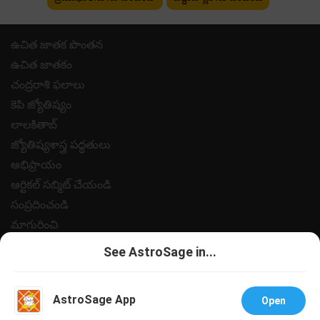
ఉచిత జాతక పొంతన
ఉచిత జాతకం
చంద్రరాశి ఫలాలు
కెపి జ్యోతిష్యం
లాలకితాబ్
జ్యోతిష్యశాస్త్ర పద్ధతులు
అభిప్రాయం
ఆర్టికల్ సబ్మిట్ చేయండి
సంప్రదించండి
మాగురించి
పేమెంట్
See AstroSage in...
గోప్యత విధానం
నియమ నిబంధనలు
AstroSage App
Open
సహాయం