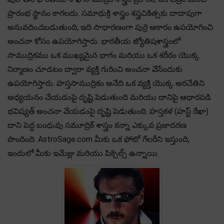
ప్రారంభ స్థానం కాగలదు. సమాధుక్రి శాస్త్రం శస్త్రచికిత్సకు దాదాపుగా
అనువదించబడుతుంది, ఇది సాధారణంగా పుర్రె ఆకారం ఉపయోగించి
అంచనా కోసం ఉపయోగిస్తారు. భారతీయ జ్యోతిషశాస్త్రంలో
సాముద్రికము ఒక ముఖ్యమైన భాగం మరియు ఒక శరీరం యొక్క
నిర్మాణం చూడటం ద్వారా వ్యక్తి గురించి అంచనా వేసేందుకు
ఉపయోగిస్తారు. హస్తసాముద్రికం అనేది ఒక వ్యక్తి యొక్క అరచేతిని
అధ్యయనం చేయడంపై దృష్టి పెడుతుంది మరియు దానిపై ఆధారపడి
భవిష్యత్ అంచనా వేయడంపై దృష్టి పెడుతుంది. హస్తకళ (హస్ట్ రేఖా)
దాని పెద్ద బంధువు సమూద్రిక్ శాస్త్రం కన్నా ఎక్కువ ప్రజాదరణ
పొందింది. AstroSage.com మీకు ఒక ఫోటో గేలరీని ఇస్తుంది,
ఇందులో మీకు ఇమేజ్లు మరియు పిక్సెల్స్ ఉన్నాయి.