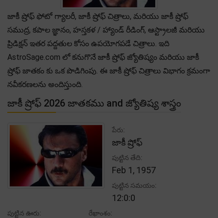
జాకీ ష్రోఫ్ ఫోటో గ్యాలరీ, జాకీ ష్రోఫ్ చిత్రాలు, మరియు జాకీ ష్రోఫ్
సముద్ర, కపాల జ్ఞానం, హస్తకళ / హ్యాండ్ రీడింగ్, ఆస్ట్రాలజీ మరియు
ప్రిడిక్షన్ ఇతర పద్దతుల కోసం ఉపయోగపడే చిత్రాలు. ఇది
AstroSage.com లో కనుగొనే జాకీ ష్రోఫ్ జ్యోతిష్యం మరియు జాకీ
ష్రోఫ్ జాతకం కు ఒక పొడిగింపు. ఈ జాకీ ష్రోఫ్ చిత్రాలు విభాగం క్రమంగా
నవీకరణలను అందిస్తుంది.
జాకీ ష్రోఫ్ 2026 జాతకము and జ్యోతిష్య శాస్త్రం
పేరు:
జాకీ ష్రోఫ్
పుట్టిన తేది:
Feb 1, 1957
పుట్టిన సమయం:
12:0:0
పుట్టిన ఊరు:
రేఖాంశం: