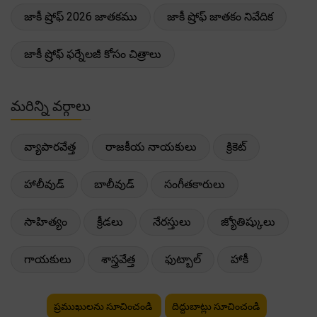
జాకీ ష్రోఫ్ 2026 జాతకము
జాకీ ష్రోఫ్ జాతకం నివేదిక
జాకీ ష్రోఫ్ ఫర్నేలజీ కోసం చిత్రాలు
మరిన్ని వర్గాలు
వ్యాపారవేత్త
రాజకీయ నాయకులు
క్రికెట్
హాలీవుడ్
బాలీవుడ్
సంగీతకారులు
సాహిత్యం
క్రీడలు
నేరస్తులు
జ్యోతిష్కులు
గాయకులు
శాస్త్రవేత్త
ఫుట్బాల్
హాకీ
ప్రముఖులను సూచించండి
దిద్దుబాట్లు సూచించండి