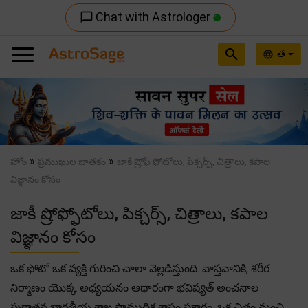
Chat with Astrologer
chat_bubble_outline
search
త
language
Previous
Nex
»
»
హోం
ప్రముఖుల జాతకం
జాకీ ష్రోఫ్ ఫోటోలు, పిక్చర్స్, చిత్రాలు, కపాల
విజ్ఞానం కోసం
జాకీ ష్రోఫ్ఫోటోలు, పిక్చర్స్, చిత్రాలు, కపాల
విజ్ఞానం కోసం
ఒక ఫోటో ఒక వ్యక్తి గురించి చాలా వెల్లడిస్తుంది. వాస్తవానికి, శరీర
నిర్మాణం యొక్క అధ్యయనం ఆధారంగా భవిష్యత్ అంచనాల
పురాతన భారతీయ శాఖ సాముద్రిక శాస్త్రం ప్రకారం, ఒక చిత్రం మంచి