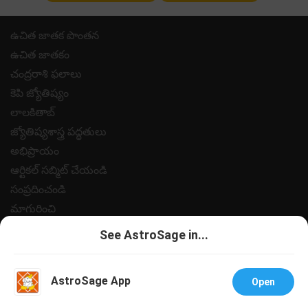
ఉచిత జాతక పొంతన
ఉచిత జాతకం
చంద్రరాశి ఫలాలు
కెపి జ్యోతిష్యం
లాలకితాబ్
జ్యోతిష్యశాస్త్ర పద్ధతులు
అభిప్రాయం
ఆర్టికల్ సబ్మిట్ చేయండి
సంప్రదించండి
మాగురించి
పేమెంట్
See AstroSage in...
గోప్యత విధానం
నియమ నిబంధనలు
AstroSage App
Open
సహాయం
ఉద్యోగములు @ ఆస్ట్రోసేజ్