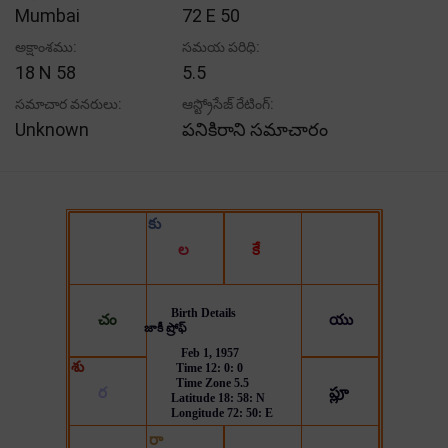
Mumbai
72 E 50
అక్షాంశము:
సమయ పరిధి:
18 N 58
5.5
సమాచార వనరులు:
ఆస్ట్రోసేజ్ రేటింగ్:
Unknown
పనికిరాని సమాచారం