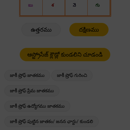
ఉత్తరము
దక్షిణము
జాకీ ష్రోఫ్ జాతకము
జాకీ ష్రోఫ్ గురించి
జాకీ ష్రోఫ్ ప్రేమ జాతకము
జాకీ ష్రోఫ్ ఉద్యోగము జాతకము
జాకీ ష్రోఫ్ పుట్టిన జాతకం/ జనన ఛార్టు/ కుండలి