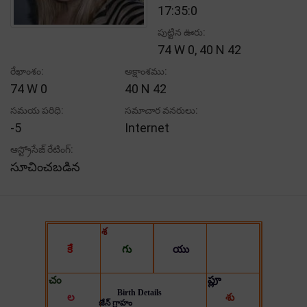
17:35:0
పుట్టిన ఊరు:
74 W 0, 40 N 42
రేఖాంశం:
అక్షాంశము:
74 W 0
40 N 42
సమయ పరిధి:
సమాచార వనరులు:
-5
Internet
ఆస్ట్రోసేజ్ రేటింగ్:
సూచించబడిన