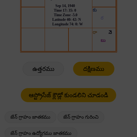
ఉత్తరము
దక్షిణము
జేన్ గ్రాహం జాతకము
జేన్ గ్రాహం గురించి
జేన్ గ్రాహం ఉద్యోగము జాతకము