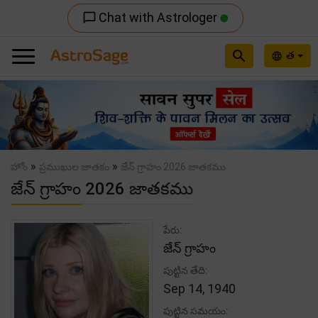
Chat with Astrologer
chat_bubble_outline
search
త
language
Previous
Nex
»
»
హోం
ప్రముఖుల జాతకం
జేన్ గ్రాహం 2026 జాతకము
జేన్ గ్రాహం 2026 జాతకము
పేరు:
జేన్ గ్రాహం
పుట్టిన తేది:
Sep 14, 1940
పుట్టిన సమయం: