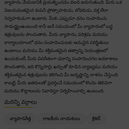
వ్యాపారం చేయడానికి ప్రయత్నించడం వలన జరుగుతుంది. మీరు ఒక
విజయవంతమైన కంపెనీ ప్రోత్సాహకుడు, బోధకుడు, వక్త లేదా
నిర్వహకుడుగా ఉంటారు. మీకు ఎప్పుడూ ధనం సంపాదించు
సామర్థ్యంఉంటుంది కానీ అదే సమయంలో మీ వ్యాపారంలో బద్ధ
శత్రువులను పొందుతారు. మీరు వ్యాపారం, పరిశ్రమ మరియు
కార్యాలయాలలో ధనం సంపాదించుటకు అనువైన పరిస్థితులు
ఉంటాయి మరియు మీ శక్తివంతమైన తత్వాన్ని నియంత్రణలో
ఉంచుకుంటే, మీరు విపరీతంగా ధనాన్ని సంపాదించగల అవకాశాలు
పొందుతారు, ఇది కొన్నిసార్లు ఖర్చుతో కూడిన వ్యాజ్యము మరియు
శక్తివంతమైన శత్రువులను కలిగించి మీ అదృష్టాన్ని నాశనం చేస్తుంది.
కాబట్టి, మీరు ఇతరులతో ప్రవర్తించే సమయంలో కొంచెం తెలివిగా
మరియు కొట్లాటలను నివారిస్తూ నిర్వహించాల్సి ఉంటుంది.
మరిన్ని వర్గాలు
వ్యాపారవేత్త
రాజకీయ నాయకులు
క్రికెట్