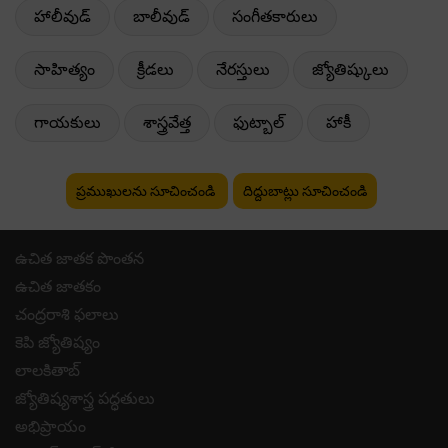
హాలీవుడ్
బాలీవుడ్
సంగీతకారులు
సాహిత్యం
క్రీడలు
నేరస్తులు
జ్యోతిష్కులు
గాయకులు
శాస్త్రవేత్త
ఫుట్బాల్
హాకీ
ప్రముఖులను సూచించండి
దిద్దుబాట్లు సూచించండి
ఉచిత జాతక పొంతన
ఉచిత జాతకం
చంద్రరాశి ఫలాలు
కెపి జ్యోతిష్యం
లాలకితాబ్
జ్యోతిష్యశాస్త్ర పద్ధతులు
అభిప్రాయం