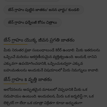
జేన్ గ్రాహం పుట్టిన జాతకం/ జనన ఛార్టు/ కుండలి
జేన్ గ్రాహం ఫర్నేలజీ కోసం చిత్రాలు
జేన్ గ్రాహం యొక్క జీవన ప్రగతి జాతకం
మీకు నిరంతర ప్రజా సంబంధాలుండే కెరీర్ ఉండాలి. మీకు ఇతరులను
ఒప్పించే మరియు ఆకర్షణీయమైన వ్యక్తిత్వంఉంది. అందుకే, దానిని
ఎక్కువగా ఉపయోగించడానికి, ఒప్పించుటద్వరా ఎక్కువ
బహుమతులను అందుకునే విషయాలలో మీరు నిమగ్నులు కావాలి.
జేన్ గ్రాహం s వృత్తి జాతకం
ఆలోచనలను అద్భుతమైన మాటలలో చెప్పడానికి మీకు ఒక
సదుపాయం ఉంటుంది. అందువలన, మీరు ఒక జర్నలిస్ట్ గా, ఒక
లెక్చరర్ గా లేదా ఒక యాత్రా విక్రేతగా కూడా అద్భుతంగా