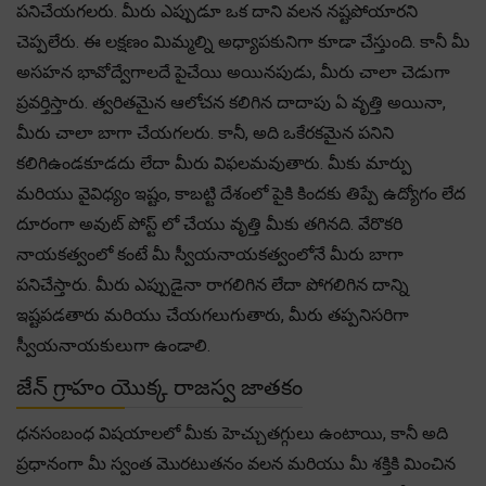
పనిచేయగలరు. మీరు ఎప్పుడూ ఒక దాని వలన నష్టపోయారని
చెప్పలేరు. ఈ లక్షణం మిమ్మల్ని అధ్యాపకునిగా కూడా చేస్తుంది. కానీ మీ
అసహన భావోద్వేగాలదే పైచేయి అయినపుడు, మీరు చాలా చెడుగా
ప్రవర్తిస్తారు. త్వరితమైన ఆలోచన కలిగిన దాదాపు ఏ వృత్తి అయినా,
మీరు చాలా బాగా చేయగలరు. కానీ, అది ఒకేరకమైన పనిని
కలిగిఉండకూడదు లేదా మీరు విఫలమవుతారు. మీకు మార్పు
మరియు వైవిధ్యం ఇష్టం, కాబట్టి దేశంలో పైకి కిందకు తిప్పే ఉద్యోగం లేద
దూరంగా అవుట్ పోస్ట్ లో చేయు వృత్తి మీకు తగినది. వేరొకరి
నాయకత్వంలో కంటే మీ స్వీయనాయకత్వంలోనే మీరు బాగా
పనిచేస్తారు. మీరు ఎప్పుడైనా రాగలిగిన లేదా పోగలిగిన దాన్ని
ఇష్టపడతారు మరియు చేయగలుగుతారు, మీరు తప్పనిసరిగా
స్వీయనాయకులుగా ఉండాలి.
జేన్ గ్రాహం యొక్క రాజస్వ జాతకం
ధనసంబంధ విషయాలలో మీకు హెచ్చుతగ్గులు ఉంటాయి, కానీ అది
ప్రధానంగా మీ స్వంత మొరటుతనం వలన మరియు మీ శక్తికి మించిన