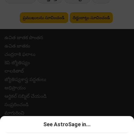
ప్రముఖులను సూచించండి
దిద్దుబాట్లు సూచించండి
ఉచిత జాతక పొంతన
ఉచిత జాతకం
చంద్రరాశి ఫలాలు
కెపి జ్యోతిష్యం
లాలకితాబ్
జ్యోతిష్యశాస్త్ర పద్ధతులు
అభిప్రాయం
ఆర్టికల్ సబ్మిట్ చేయండి
సంప్రదించండి
మాగురించి
పేమెంట్
See AstroSage in...
గోప్యత విధానం