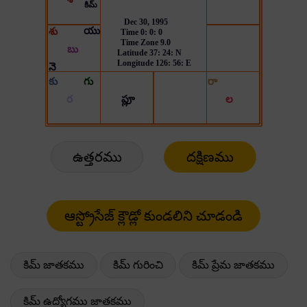
ఉత్తరము
దక్షిణము
కిమ్ జాతకము
కిమ్ గురించి
కిమ్ ప్రేమ జాతకము
కిమ్ ఉద్యోగము జాతకము