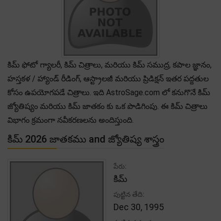
కిమ్ ఫోటో గ్యాలరీ, కిమ్ చిత్రాలు, మరియు కిమ్ సముద్ర, కపాల జ్ఞానం,
హస్తకళ / హ్యాండ్ రీడింగ్, ఆస్ట్రాలజీ మరియు ప్రిడిక్షన్ ఇతర పద్దతుల
కోసం ఉపయోగపడే చిత్రాలు. ఇది AstroSage.com లో కనుగొనే కిమ్
జ్యోతిష్యం మరియు కిమ్ జాతకం కు ఒక పొడిగింపు. ఈ కిమ్ చిత్రాలు
విభాగం క్రమంగా నవీకరణలను అందిస్తుంది.
కిమ్ 2026 జాతకము and జ్యోతిష్య శాస్త్రం
పేరు:
కిమ్
పుట్టిన తేది:
Dec 30, 1995