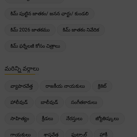
కిమ్ పుట్టిన జాతకం/ జనన ఛార్టు/ కుండలి
కిమ్ 2026 జాతకము
కిమ్ జాతకం నివేదిక
కిమ్ ఫర్నేలజీ కోసం చిత్రాలు
మరిన్ని వర్గాలు
వ్యాపారవేత్త
రాజకీయ నాయకులు
క్రికెట్
హాలీవుడ్
బాలీవుడ్
సంగీతకారులు
సాహిత్యం
క్రీడలు
నేరస్తులు
జ్యోతిష్కులు
గాయకులు
శాస్త్రవేత్త
ఫుట్బాల్
హాకీ