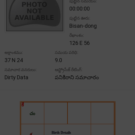
పుట్టిన సమయం:
00:00:00
పుట్టిన ఊరు:
Bisan-dong
రేఖాంశం:
126 E 56
అక్షాంశము:
సమయ పరిధి:
37 N 24
9.0
సమాచార వనరులు:
ఆస్ట్రోసేజ్ రేటింగ్:
Dirty Data
పనికిరాని సమాచారం