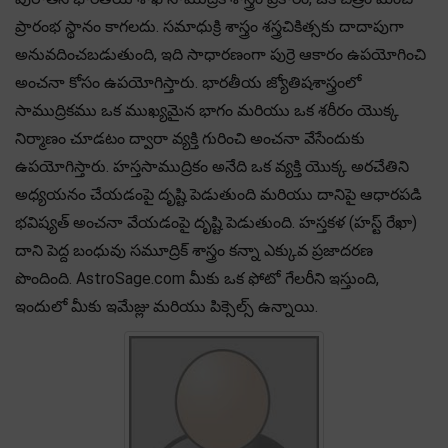
ప్రారంభ స్థానం కాగలదు. సమాధుక్రి శాస్త్రం శస్త్రచికిత్సకు దాదాపుగా
అనువదించబడుతుంది, ఇది సాధారణంగా పుర్రె ఆకారం ఉపయోగించి
అంచనా కోసం ఉపయోగిస్తారు. భారతీయ జ్యోతిషశాస్త్రంలో
సాముద్రికము ఒక ముఖ్యమైన భాగం మరియు ఒక శరీరం యొక్క
నిర్మాణం చూడటం ద్వారా వ్యక్తి గురించి అంచనా వేసేందుకు
ఉపయోగిస్తారు. హస్తసాముద్రికం అనేది ఒక వ్యక్తి యొక్క అరచేతిని
అధ్యయనం చేయడంపై దృష్టి పెడుతుంది మరియు దానిపై ఆధారపడి
భవిష్యత్ అంచనా వేయడంపై దృష్టి పెడుతుంది. హస్తకళ (హస్ట్ రేఖా)
దాని పెద్ద బంధువు సమూద్రిక్ శాస్త్రం కన్నా ఎక్కువ ప్రజాదరణ
పొందింది. AstroSage.com మీకు ఒక ఫోటో గేలరీని ఇస్తుంది,
ఇందులో మీకు ఇమేజ్లు మరియు పిక్సెల్స్ ఉన్నాయి.