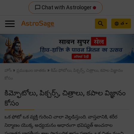
Chat with Astrologer
chat_bubble_outline
search
త
language
Previous
Nex
»
»
హోం
ప్రముఖుల జాతకం
కిమ్ ఫోటోలు, పిక్చర్స్, చిత్రాలు, కపాల విజ్ఞానం
కోసం
కిమ్ఫోటోలు, పిక్చర్స్, చిత్రాలు, కపాల విజ్ఞానం
కోసం
ఒక ఫోటో ఒక వ్యక్తి గురించి చాలా వెల్లడిస్తుంది. వాస్తవానికి, శరీర
నిర్మాణం యొక్క అధ్యయనం ఆధారంగా భవిష్యత్ అంచనాల
పురాతన భారతీయ శాఖ సాముద్రిక శాస్త్రం ప్రకారం, ఒక చిత్రం మంచి