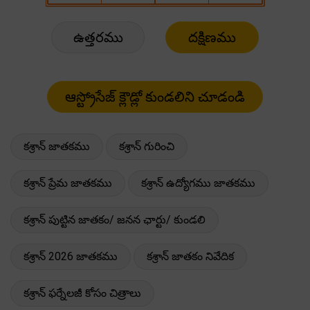
ఉత్తరము
దక్షిణము
కశ్రాన్ జాతకము
కశ్రాన్ గురించి
కశ్రాన్ ప్రేమ జాతకము
కశ్రాన్ ఉద్యోగము జాతకము
కశ్రాన్ పుట్టిన జాతకం/ జనన ఛార్టు/ కుండలి
కశ్రాన్ 2026 జాతకము
కశ్రాన్ జాతకం నివేదిక
కశ్రాన్ ఫర్నేలజీ కోసం చిత్రాలు