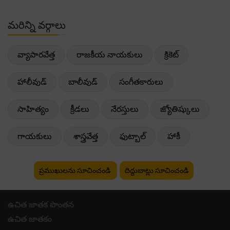
మరిన్ని వర్గాలు
వ్యాపారవేత్త
రాజకీయ నాయకులు
క్రికెట్
హాలీవుడ్
బాలీవుడ్
సంగీతకారులు
సాహిత్యం
క్రీడలు
నేరస్తులు
జ్యోతిష్కులు
గాయకులు
శాస్త్రవేత్త
ఫుట్బాల్
హాకీ
ప్రముఖులను సూచించండి
దిద్దుబాట్లు సూచించండి
ఉచిత జాతక పొంతన
ఉచిత జాతకం