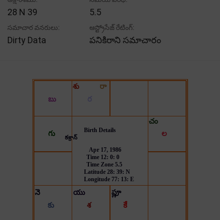
28 N 39
5.5
సమాచార వనరులు:
ఆస్ట్రోసేజ్ రేటింగ్:
Dirty Data
పనికిరాని సమాచారం