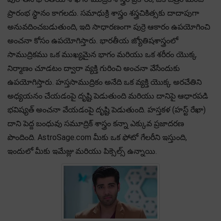
ప్రారంభ స్థానం కాగలదు. సమాధుక్రి శాస్త్రం శస్త్రచికిత్సకు దాదాపుగా
అనువదించబడుతుంది, ఇది సాధారణంగా పుర్రె ఆకారం ఉపయోగించి
అంచనా కోసం ఉపయోగిస్తారు. భారతీయ జ్యోతిషశాస్త్రంలో
సాముద్రికము ఒక ముఖ్యమైన భాగం మరియు ఒక శరీరం యొక్క
నిర్మాణం చూడటం ద్వారా వ్యక్తి గురించి అంచనా వేసేందుకు
ఉపయోగిస్తారు. హస్తసాముద్రికం అనేది ఒక వ్యక్తి యొక్క అరచేతిని
అధ్యయనం చేయడంపై దృష్టి పెడుతుంది మరియు దానిపై ఆధారపడి
భవిష్యత్ అంచనా వేయడంపై దృష్టి పెడుతుంది. హస్తకళ (హస్ట్ రేఖా)
దాని పెద్ద బంధువు సమూద్రిక్ శాస్త్రం కన్నా ఎక్కువ ప్రజాదరణ
పొందింది. AstroSage.com మీకు ఒక ఫోటో గేలరీని ఇస్తుంది,
ఇందులో మీకు ఇమేజ్లు మరియు పిక్సెల్స్ ఉన్నాయి.