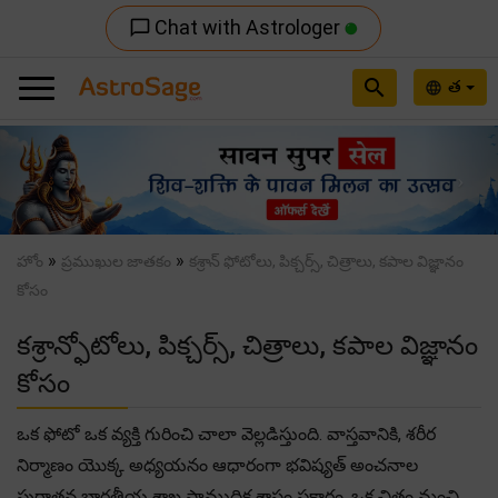
Chat with Astrologer
chat_bubble_outline
search
త
language
Previous
Nex
»
»
హోం
ప్రముఖుల జాతకం
కశ్రాన్ ఫోటోలు, పిక్చర్స్, చిత్రాలు, కపాల విజ్ఞానం
కోసం
కశ్రాన్ఫోటోలు, పిక్చర్స్, చిత్రాలు, కపాల విజ్ఞానం
కోసం
ఒక ఫోటో ఒక వ్యక్తి గురించి చాలా వెల్లడిస్తుంది. వాస్తవానికి, శరీర
నిర్మాణం యొక్క అధ్యయనం ఆధారంగా భవిష్యత్ అంచనాల
పురాతన భారతీయ శాఖ సాముద్రిక శాస్త్రం ప్రకారం, ఒక చిత్రం మంచి