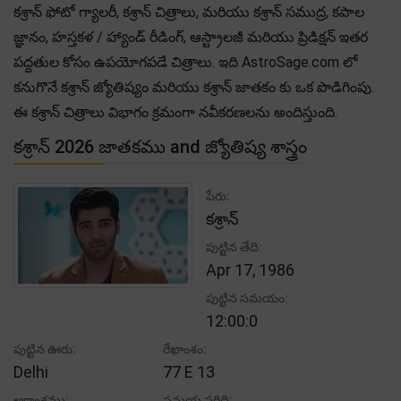
కశ్రాన్ ఫోటో గ్యాలరీ, కశ్రాన్ చిత్రాలు, మరియు కశ్రాన్ సముద్ర, కపాల
జ్ఞానం, హస్తకళ / హ్యాండ్ రీడింగ్, ఆస్ట్రాలజీ మరియు ప్రిడిక్షన్ ఇతర
పద్దతుల కోసం ఉపయోగపడే చిత్రాలు. ఇది AstroSage.com లో
కనుగొనే కశ్రాన్ జ్యోతిష్యం మరియు కశ్రాన్ జాతకం కు ఒక పొడిగింపు.
ఈ కశ్రాన్ చిత్రాలు విభాగం క్రమంగా నవీకరణలను అందిస్తుంది.
కశ్రాన్ 2026 జాతకము and జ్యోతిష్య శాస్త్రం
పేరు:
కశ్రాన్
పుట్టిన తేది:
Apr 17, 1986
పుట్టిన సమయం:
12:00:0
పుట్టిన ఊరు:
రేఖాంశం:
Delhi
77 E 13
అక్షాంశము:
సమయ పరిధి: