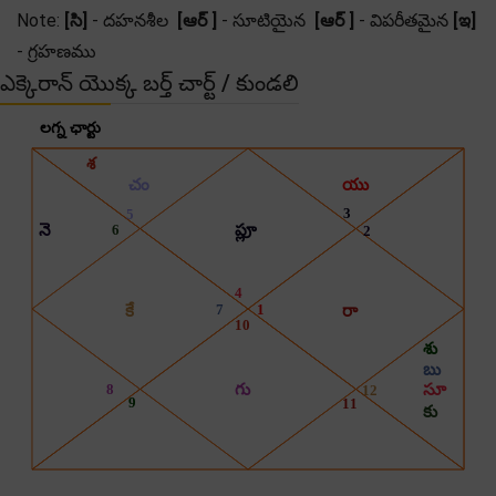
Note:
[సి]
- దహనశీల
[ఆర్ ]
- సూటియైన
[ఆర్ ]
- విపరీతమైన
[ఇ]
- గ్రహణము
ఎక్కెరాన్ యొక్క బర్త్ చార్ట్ / కుండలి