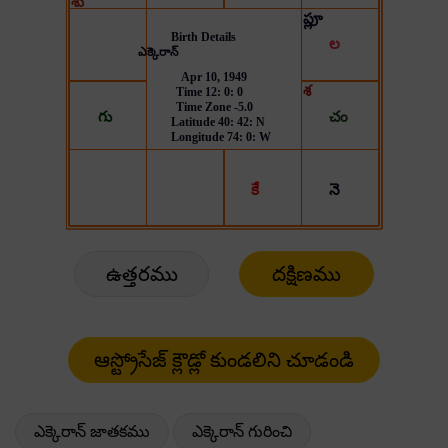
ఉత్తరము
దక్షిణము
ఎక్కెరాన్ జాతకము
ఎక్కెరాన్ గురించి