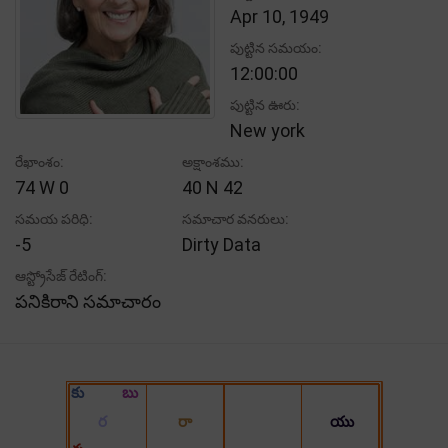
Apr 10, 1949
పుట్టిన సమయం:
12:00:00
పుట్టిన ఊరు:
New york
రేఖాంశం:
అక్షాంశము:
74 W 0
40 N 42
సమయ పరిధి:
సమాచార వనరులు:
-5
Dirty Data
ఆస్ట్రోసేజ్ రేటింగ్:
పనికిరాని సమాచారం