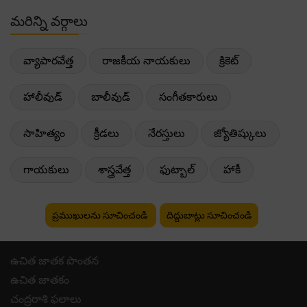
మరిన్ని వర్గాలు
వ్యాపారవేత్త
రాజకీయ నాయకులు
క్రికెట్
హాలీవుడ్
బాలీవుడ్
సంగీతకారులు
సాహిత్యం
క్రీడలు
నేరస్తులు
జ్యోతిష్కులు
గాయకులు
శాస్త్రవేత్త
ఫుట్బాల్
హాకీ
ప్రముఖులను సూచించండి
దిద్దుబాట్లు సూచించండి
ఉచిత జాతక పొంతన
ఉచిత జాతకం
చంద్రరాశి ఫలాలు