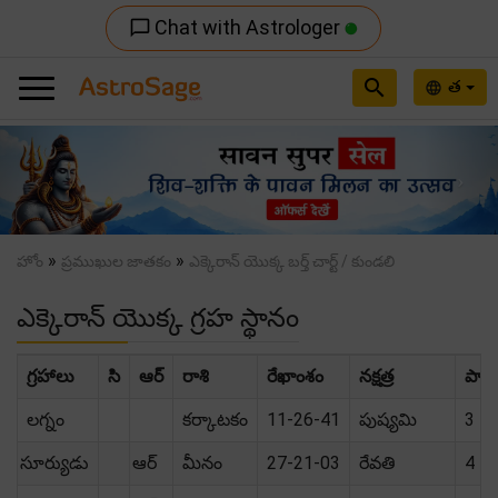
Chat with Astrologer
chat_bubble_outline
search
త
language
Previous
Nex
»
»
హోం
ప్రముఖుల జాతకం
ఎక్కెరాన్ యొక్క బర్త్ చార్ట్ / కుండలి
ఎక్కెరాన్ యొక్క గ్రహ స్థానం
గ్రహాలు
సి
ఆర్
రాశి
రేఖాంశం
నక్షత్ర
పాద
లగ్నం
కర్కాటకం
11-26-41
పుష్యమి
3
సూర్యుడు
ఆర్
మీనం
27-21-03
రేవతి
4