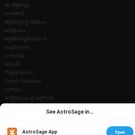
కెపి జ్యోతిష్యం
లాలకితాబ్
జ్యోతిష్యశాస్త్ర పద్ధతులు
అభిప్రాయం
ఆర్టికల్ సబ్మిట్ చేయండి
సంప్రదించండి
మాగురించి
పేమెంట్
గోప్యత విధానం
నియమ నిబంధనలు
సహాయం
ఉద్యోగములు @ ఆస్ట్రోసేజ్
All copyrights reserved 2025
AstroSage.com
.
See AstroSage in...
AstroSage App
Open