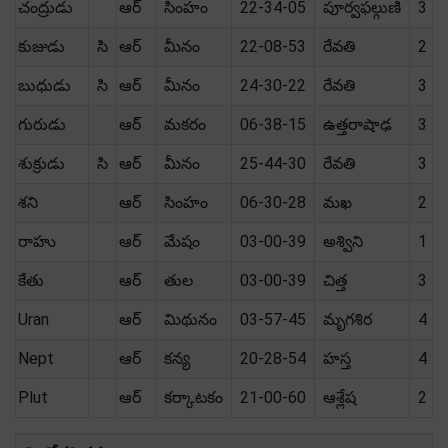
చంద్రుడు
ఆర్
సింహం
22-34-05
పూర్వఫల్గుణి
3
కుజుడు
సి
ఆర్
మీనం
22-08-53
రేవతి
2
బుధుడు
సి
ఆర్
మీనం
24-30-22
రేవతి
3
గురుడు
ఆర్
మకరం
06-38-15
ఉత్తరాషాఢ
3
శుక్రుడు
సి
ఆర్
మీనం
25-44-30
రేవతి
3
శని
ఆర్
సింహం
06-30-28
మఖ
2
రాహు
ఆర్
మేషం
03-00-39
అశ్విని
1
కేతు
ఆర్
తుల
03-00-39
చిత్త
3
Uran
ఆర్
మిథునం
03-57-45
మృగశిర
4
Nept
ఆర్
కన్య
20-28-54
హస్త
4
Plut
ఆర్
కర్కాటకం
21-00-60
ఆశ్లేష
2