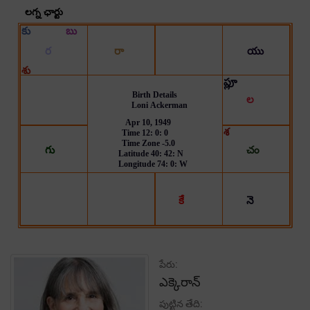
పేరు:
ఎక్కెరాన్
పుట్టిన తేది: