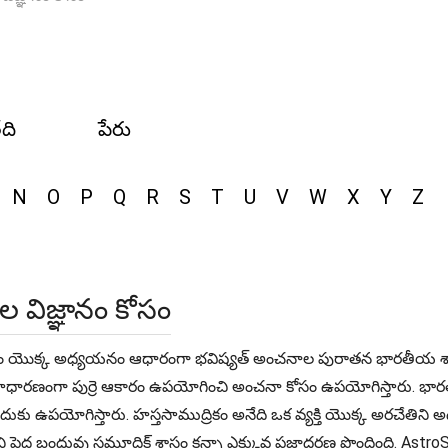
ేది
పేరు
N
O
P
Q
R
S
T
U
V
W
X
Y
Z
ాల విజ్ఞానం కోసం
ర నిర్మాణం యొక్క అధ్యయనం ఆధారంగా భవిష్యత్ అంచనాల పురాతన భారతీయ శాఖ స
, ఇది సాధారణంగా పుర్రె ఆకారం ఉపయోగించి అంచనా కోసం ఉపయోగిస్తారు. 
సేందుకు ఉపయోగిస్తారు. హస్తసాముద్రికం అనేది ఒక వ్యక్తి యొక్క అరచేత
 పెద్ద బంధువు సమూద్రిక్ శాస్త్రం కన్నా ఎక్కువ ప్రజాదరణ పొందింది. Ast