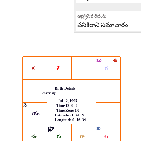
ఆస్ట్రోసేజ్ రేటింగ్:
పనికిరాని సమాచారం