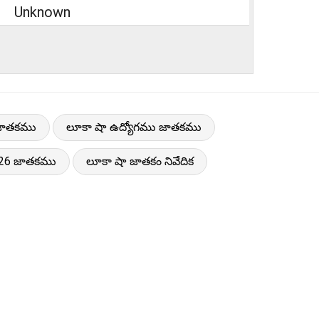
Unknown
 జాతకము
లూకా షా ఉద్యోగము జాతకము
026 జాతకము
లూకా షా జాతకం నివేదిక