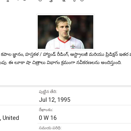
పాల జ్ఞానం, హస్తకళ / హ్యాండ్ రీడింగ్, ఆస్ట్రాలజీ మరియు ప్రిడిక్షన్
పు. ఈ లూకా షా చిత్రాలు విభాగం క్రమంగా నవీకరణలను అందిస్తుంది.
పుట్టిన తేది:
Jul 12, 1995
రేఖాంశం:
 United
0 W 16
సమయ పరిధి: