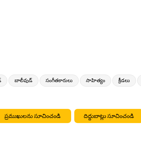
్
బాలీవుడ్
సంగీతకారులు
సాహిత్యం
క్రీడలు
ప్రముఖులను సూచించండి
దిద్దుబాట్లు సూచించండి