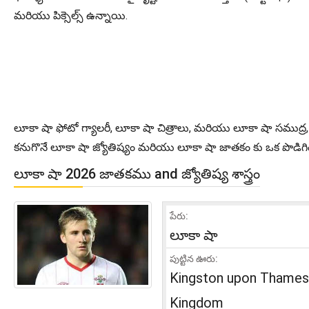
మరియు పిక్సెల్స్ ఉన్నాయి.
లూకా షా ఫోటో గ్యాలరీ, లూకా షా చిత్రాలు, మరియు లూకా షా సముద్ర, క
కనుగొనే లూకా షా జ్యోతిష్యం మరియు లూకా షా జాతకం కు ఒక పొడిగిం
లూకా షా 2026 జాతకము and జ్యోతిష్య శాస్త్రం
పేరు:
లూకా షా
పుట్టిన ఊరు:
Kingston upon Thames,
Kingdom