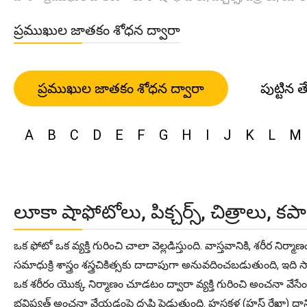
ప్రముఖుల జాతకం శోధన ద్వారా
ప్రముఖుల జాతకం శోధన ద్వారా
పుట్టిన త
A
B
C
D
E
F
G
H
I
J
K
L
M
లూకా షాఫోటోలు, పిక్చర్స్, చిత్రాలు, కప
ఒక ఫోటో ఒక వ్యక్తి గురించి చాలా వెల్లడిస్తుంది. వాస్తవానికి, శరీ
సమాధుక్రి శాస్త్రం శస్త్రచికిత్సకు దాదాపుగా అనువదించబడుతుంది
ఒక శరీరం యొక్క నిర్మాణం చూడటం ద్వారా వ్యక్తి గురించి అంచనా వే
భవిష్యత్ అంచనా వేయడంపై దృష్టి పెడుతుంది. హస్తకళ (హస్ట్ రేఖా) దాని