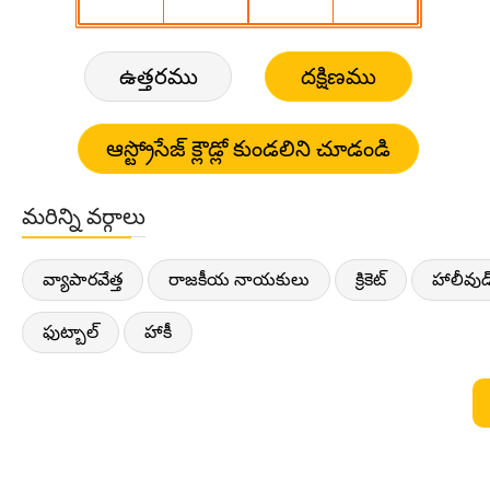
ఉత్తరము
దక్షిణము
మరిన్ని వర్గాలు
వ్యాపారవేత్త
రాజకీయ నాయకులు
క్రికెట్
హాలీవుడ
ఫుట్బాల్
హాకీ