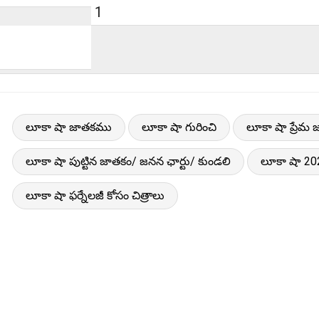
1
లూకా షా జాతకము
లూకా షా గురించి
లూకా షా ప్రేమ
లూకా షా పుట్టిన జాతకం/ జనన ఛార్టు/ కుండలి
లూకా షా 2
లూకా షా ఫర్నేలజీ కోసం చిత్రాలు