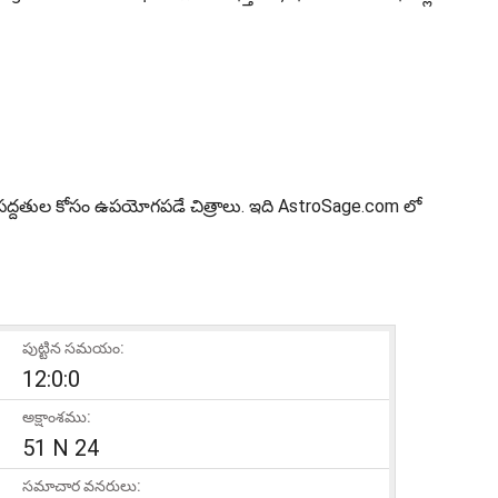
 ఇతర పద్దతుల కోసం ఉపయోగపడే చిత్రాలు. ఇది AstroSage.com లో
పుట్టిన సమయం:
12:0:0
అక్షాంశము:
51 N 24
సమాచార వనరులు: