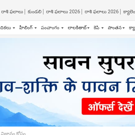
రాశి ఫలాలు
కుండలి
రాశి ఫలాలు 2026
రాశి ఫలాలు 2026
క్యాల
ేదికలు
హీలింగ్
పంచాంగం
లాలకితాబ్
కెపి
పొంతన
క్య
 విజ్ఞానం కోసం