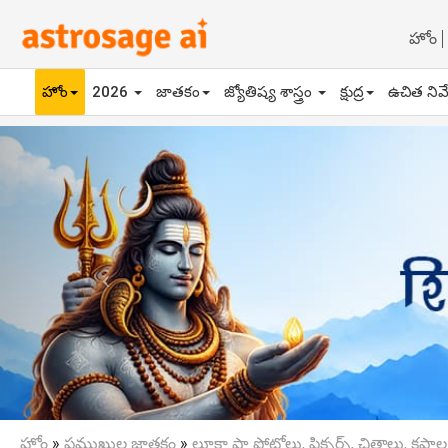
హోం
హోం
2026
జాతకం
జ్యోతిష్య శాస్త్రం
క్షుద్ర
ఉచిత నివ
Previous
హోం
»
ప్రముఖుల జాతకం
»
లూకా షా ఫోటోలు, పిక్చర్స్, చిత్రాలు, కపాల