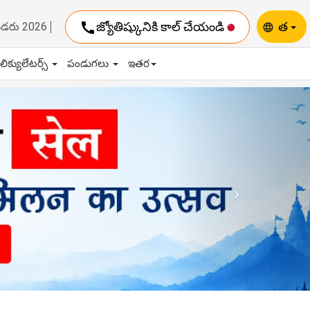
call
జ్యోతిష్కునికి కాల్ చేయండి
త
ెండరు 2026
language
ాలిక్యులేటర్స్
పండుగలు
ఇతర
Next