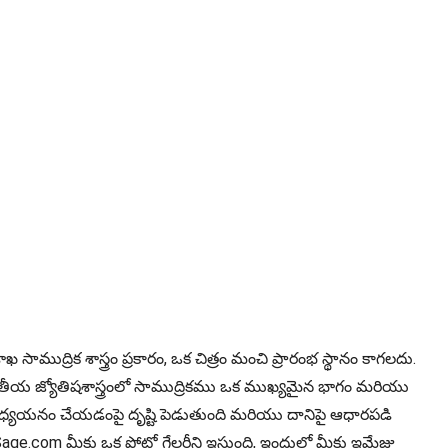
ాముద్రిక శాస్త్రం ప్రకారం, ఒక చిత్రం మంచి ప్రారంభ స్థానం కాగలదు.
భారతీయ జ్యోతిషశాస్త్రంలో సాముద్రికము ఒక ముఖ్యమైన భాగం మరియు
ిని అధ్యయనం చేయడంపై దృష్టి పెడుతుంది మరియు దానిపై ఆధారపడి
roSage.com మీకు ఒక ఫోటో గేలరీని ఇస్తుంది, ఇందులో మీకు ఇమేజ్లు