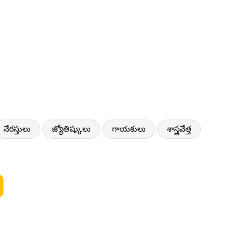
నేరస్తులు
జ్యోతిష్కులు
గాయకులు
శాస్త్రవేత్త