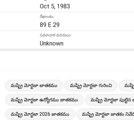
Oct 5, 1983
రేఖాంశం:
89 E 29
సమాచార వనరులు:
Unknown
మష్ఫ్రే మోర్టజా జాతకము
మష్ఫ్రే మోర్టజా గురించి
మష్ఫ
మష్ఫ్రే మోర్టజా ఉద్యోగము జాతకము
మష్ఫ్రే మోర్టజా పుట్టి
మష్ఫ్రే మోర్టజా 2026 జాతకము
మష్ఫ్రే మోర్టజా జాతకం నివేద