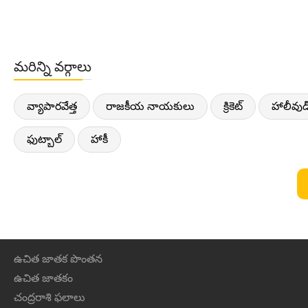
మరిన్ని వర్గాలు
వ్యాపారవేత్త
రాజకీయ నాయకులు
క్రికెట్
హాలీవుడ
ఫుట్బాల్
హాకీ
ఉచిత జాతక పొంతన
ఉచిత జాతకం
చంద్రరాశి ఫలాలు