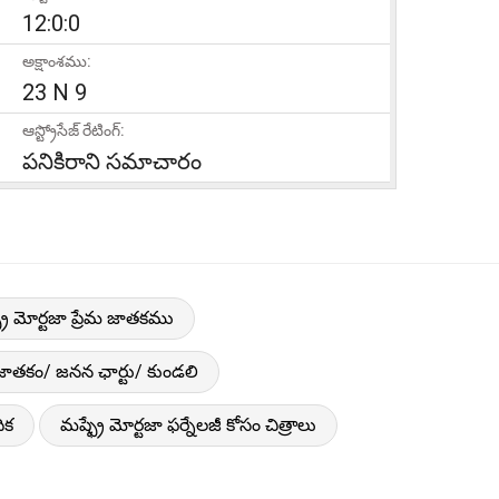
12:0:0
అక్షాంశము:
23 N 9
ఆస్ట్రోసేజ్ రేటింగ్:
పనికిరాని సమాచారం
్రే మోర్టజా ప్రేమ జాతకము
న జాతకం/ జనన ఛార్టు/ కుండలి
ిక
మష్ఫ్రే మోర్టజా ఫర్నేలజీ కోసం చిత్రాలు