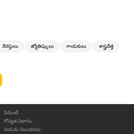
నేరస్తులు
జ్యోతిష్కులు
గాయకులు
శాస్త్రవేత్త
పేమెంట్
గోప్యత విధానం
నియమ నిబంధనలు