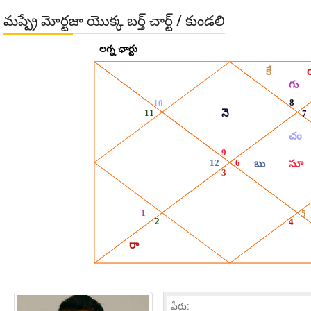
మష్ఫ్రే మోర్టజా యొక్క బర్త్ చార్ట్ / కుండలి
పేరు: