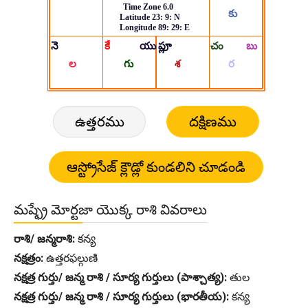
ఉత్తరము
దక్షిణము
మష్ఫ్రే మోర్టజా యొక్క రాశి వివరాలు
రాశి/ జన్మరాశి:
కన్య
నక్షత్రం:
ఉత్తరఫల్గుణి
నక్షత్ర గుర్తు/ జన్మ రాశి / సూర్య గుర్తులు (పాశ్చాత్య):
తుల
నక్షత్ర గుర్తు/ జన్మ రాశి / సూర్య గుర్తులు (భారతీయ):
కన్య