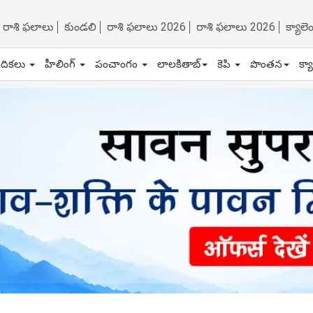
రాశి ఫలాలు
కుండలి
రాశి ఫలాలు 2026
రాశి ఫలాలు 2026
క్యాల
ేదికలు
హీలింగ్
పంచాంగం
లాలకితాబ్
కెపి
పొంతన
క్య