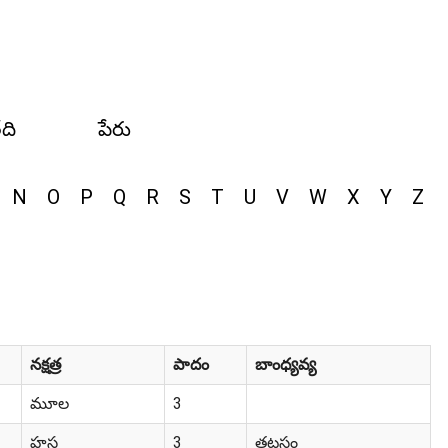
ేది
పేరు
N
O
P
Q
R
S
T
U
V
W
X
Y
Z
నక్షత్ర
పాదం
బాంధ్యవ్య
మూల
3
హస్త
3
తటస్థం