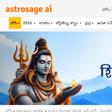
హోం
హోం
2026
జాతకం
జ్యోతిష్య శాస్త్రం
క్షుద్ర
ఉచిత నివ
Previous
హోం
»
ప్రముఖుల జాతకం
»
మష్ఫ్రే మోర్టజా యొక్క బర్త్ చార్ట్ / కుండలి