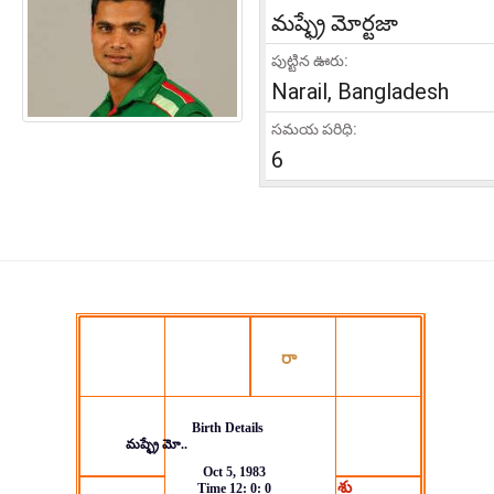
మష్ఫ్రే మోర్టజా
పుట్టిన ఊరు:
Narail, Bangladesh
సమయ పరిధి:
6