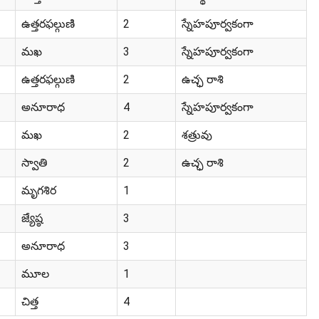
ఉత్తరఫల్గుణి
2
స్నేహపూర్వకంగా
మఖ
3
స్నేహపూర్వకంగా
ఉత్తరఫల్గుణి
2
ఉచ్ఛ రాశి
అనూరాధ
4
స్నేహపూర్వకంగా
మఖ
2
శత్రువు
స్వాతి
2
ఉచ్ఛ రాశి
మృగశిర
1
జ్యేష్ఠ
3
అనూరాధ
3
మూల
1
చిత్త
4