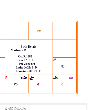
పుట్టిన సమయం: