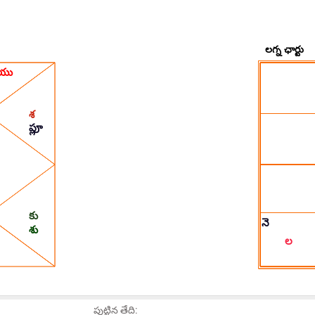
పుట్టిన తేది: