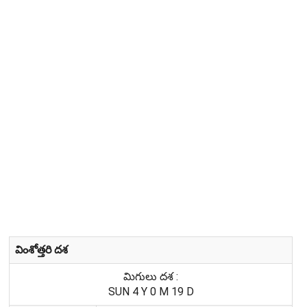
వింశోత్తరి దశ
మిగులు దశ :
SUN 4 Y 0 M 19 D