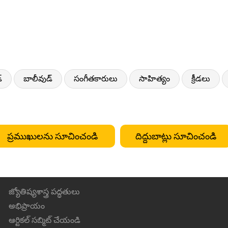
్
బాలీవుడ్
సంగీతకారులు
సాహిత్యం
క్రీడలు
ప్రముఖులను సూచించండి
దిద్దుబాట్లు సూచించండి
జ్యోతిష్యశాస్త్ర పద్ధతులు
అభిప్రాయం
ఆర్టికల్ సబ్మిట్ చేయండి