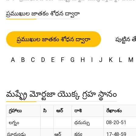
ప్రముఖుల జాతకం శోధన ద్వారా
ప్రముఖుల జాతకం శోధన ద్వారా
పుట్టిన త
A
B
C
D
E
F
G
H
I
J
K
L
M
మష్ఫ్రే మోర్టజా యొక్క గ్రహ స్థానం
గ్రహాలు
సి
ఆర్
రాశి
రేఖాంశం
లగ్నం
ధనుస్సు
08-20-51
సూర్యుడు
ఆర్
కన్య
17-48-59