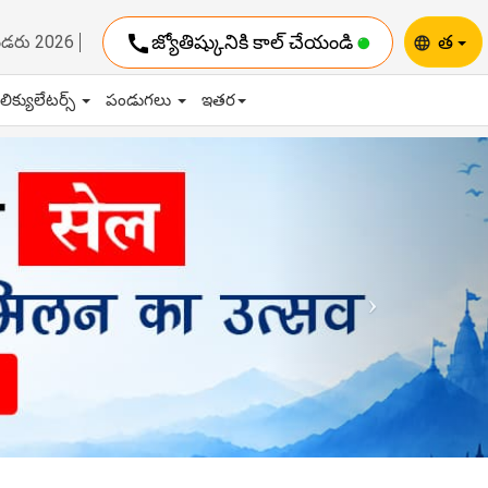
call
జ్యోతిష్కునికి కాల్ చేయండి
త
ెండరు 2026
language
ాలిక్యులేటర్స్
పండుగలు
ఇతర
Next