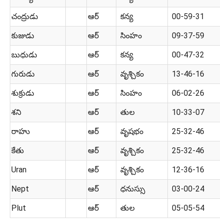
చంద్రుడు
ఆర్
కన్య
00-59-31
కుజుడు
ఆర్
సింహం
09-37-59
బుధుడు
ఆర్
కన్య
00-47-32
గురుడు
ఆర్
వృశ్చికం
13-46-16
శుక్రుడు
ఆర్
సింహం
06-02-26
శని
ఆర్
తుల
10-33-07
రాహు
ఆర్
వృషభం
25-32-46
కేతు
ఆర్
వృశ్చికం
25-32-46
Uran
ఆర్
వృశ్చికం
12-36-16
Nept
ఆర్
ధనుస్సు
03-00-24
Plut
ఆర్
తుల
05-05-54