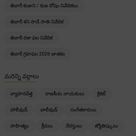
తివారీ కుజుని / కుజ దోషం నివేదికలు
తివారీ శని సాడే సాతి నివేదిక
తివారీ దశా ఫల నివేదిక
తివారీ గ్రహఫల 2026 జాతకం
మరిన్ని వర్గాలు
వ్యాపారవేత్త
రాజకీయ నాయకులు
క్రికెట్
హాలీవుడ్
బాలీవుడ్
సంగీతకారులు
సాహిత్యం
క్రీడలు
నేరస్తులు
జ్యోతిష్కులు