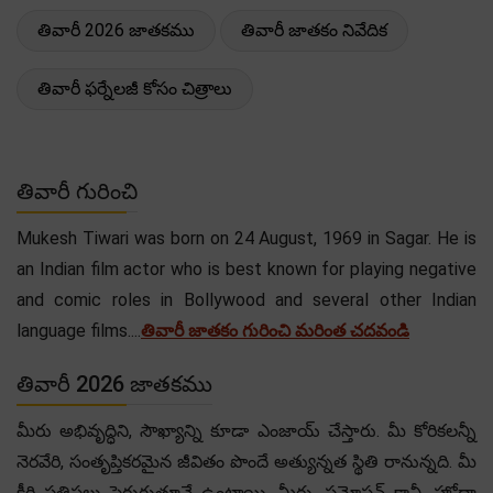
తివారీ 2026 జాతకము
తివారీ జాతకం నివేదిక
తివారీ ఫర్నేలజీ కోసం చిత్రాలు
తివారీ గురించి
Mukesh Tiwari was born on 24 August, 1969 in Sagar. He is
an Indian film actor who is best known for playing negative
and comic roles in Bollywood and several other Indian
language films....
తివారీ జాతకం గురించి మరింత చదవండి
తివారీ 2026 జాతకము
మీరు అభివృద్ధిని, సౌఖ్యాన్ని కూడా ఎంజాయ్ చేస్తారు. మీ కోరికలన్నీ
నెరవేరి, సంతృప్తికరమైన జీవితం పొందే అత్యున్నత స్థితి రానున్నది. మీ
కీర్తి ప్రతిష్ఠలు పెరుగుతూనే ఉంటాయి. మీరు, ప్రమోషన్ కానీ, హోదా