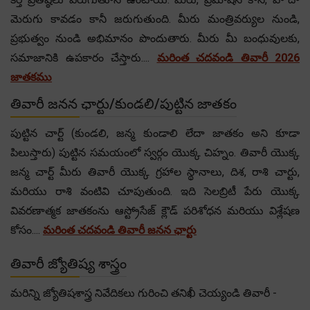
మెరుగు కావడం కానీ జరుగుతుంది. మీరు మంత్రివర్యుల నుండి,
ప్రభుత్వం నుండి అభిమానం పొందుతారు. మీరు మీ బంధువులకు,
సమాజానికి ఉపకారం చేస్తారు....
మరింత చదవండి తివారీ 2026
జాతకము
తివారీ జనన ఛార్టు/కుండలి/పుట్టిన జాతకం
పుట్టిన చార్ట్ (కుండలి, జన్మ కుండాలి లేదా జాతకం అని కూడా
పిలుస్తారు) పుట్టిన సమయంలో స్వర్గం యొక్క చిహ్నం. తివారీ యొక్క
జన్మ చార్ట్ మీరు తివారీ యొక్క గ్రహాల స్థానాలు, దిశ, రాశి చార్టు,
మరియు రాశి వంటివి చూపుతుంది. ఇది సెలబ్రిటీ పేరు యొక్క
వివరణాత్మక జాతకంను ఆస్ట్రోసేజ్ క్లౌడ్ పరిశోధన మరియు విశ్లేషణ
కోసం....
మరింత చదవండి తివారీ జనన ఛార్టు
తివారీ జ్యోతిష్య శాస్త్రం
మరిన్ని జ్యోతిషశాస్త్ర నివేదికలు గురించి తనిఖీ చెయ్యండి తివారీ -