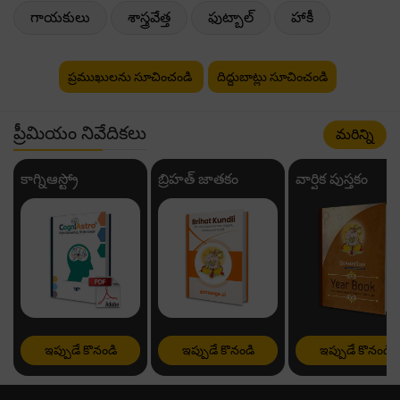
గాయకులు
శాస్త్రవేత్త
ఫుట్బాల్
హాకీ
ప్రముఖులను సూచించండి
దిద్దుబాట్లు సూచించండి
ప్రీమియం నివేదికలు
మరిన్ని
కాగ్నిఆస్ట్రో
బ్రిహత్ జాతకం
వార్షిక పుస్తకం
ఇప్పుడే కొనండి
ఇప్పుడే కొనండి
ఇప్పుడే కొనండి