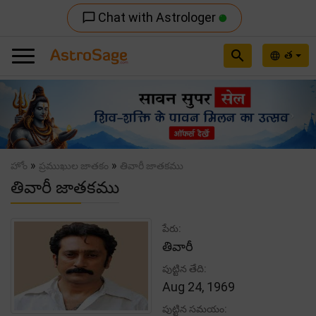
Chat with Astrologer
chat_bubble_outline
search
త
language
Previous
Nex
»
»
హోం
ప్రముఖుల జాతకం
తివారీ జాతకము
తివారీ జాతకము
పేరు:
తివారీ
పుట్టిన తేది:
Aug 24, 1969
పుట్టిన సమయం: