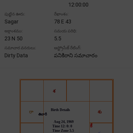
12:00:00
పుట్టిన ఊరు:
రేఖాంశం:
Sagar
78 E 43
అక్షాంశము:
సమయ పరిధి:
23 N 50
5.5
సమాచార వనరులు:
ఆస్ట్రోసేజ్ రేటింగ్:
Dirty Data
పనికిరాని సమాచారం