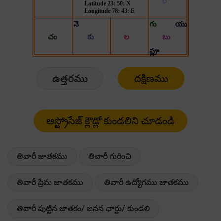
ఉత్తరము
దక్షిణము
తివారీ జాతకము
తివారీ గురించి
తివారీ ప్రేమ జాతకము
తివారీ ఉద్యోగము జాతకము
తివారీ పుట్టిన జాతకం/ జనన ఛార్టు/ కుండలి