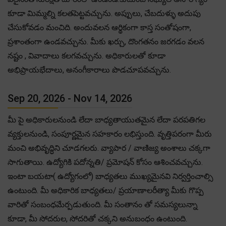
కూడా మిమ్మల్ని కలతపెట్టవచ్చును. అప్పులు, చేబదుళ్ళు అదుపు
చేసుకోవడం మంచిది. అందువలన ఆర్థికంగా కాస్త సంతోషంగా,
ప్రశాంతంగా ఉండవచ్చును. మీకు ఖర్చు, దొంగతనం జరగడం వలన
నష్టం , వివాదాలు కలగవచ్చును. అధికారులతో కూడా
అభిప్రాయభేదాలు, అనంగీకారాలు పొడచూపవచ్చును.
Sep 20, 2026 - Nov 14, 2026
మీ పై అధికారులనుండి లేదా బాధ్యతాయుతమైన లేదా పరపతిగల
వ్యక్తులనుండి, సంపూర్ణమైన సహకారం లభిస్తుంది. వృత్తిపరంగా మీరు
మంచి అభివృద్ధిని చూడగలరు. వ్యాపార / వాణిజ్య అంశాలు చక్కగా
సాగుతాయి. ఉద్యోగికి పదోన్నతి/ ప్రమోషన్ కోసం ఆశించవచ్చును.
ఇంటా బయటా( ఉద్యోగంలో) బాధ్యతలు ముఖ్యమైనవి నిర్వర్తించాల్సి
ఉంటుంది. మీ అధికారిక బాధ్యతలు/ ప్రయాణాలరీత్యా మీకు గొప్ప
వారితో సంబంధమేర్పడుతుంది. మీ సంతానం తో సమస్యలున్నా
కూడా, మీ సోదరుల, సోదరితో చక్కని అనుబంధం ఉంటుంది.