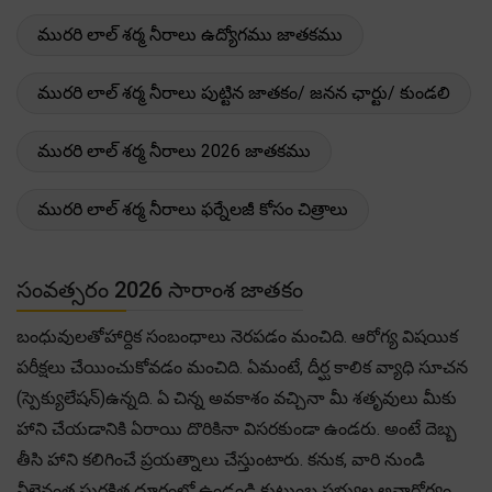
మురరి లాల్ శర్మ నీరాలు ఉద్యోగము జాతకము
మురరి లాల్ శర్మ నీరాలు పుట్టిన జాతకం/ జనన ఛార్టు/ కుండలి
మురరి లాల్ శర్మ నీరాలు 2026 జాతకము
మురరి లాల్ శర్మ నీరాలు ఫర్నేలజీ కోసం చిత్రాలు
సంవత్సరం 2026 సారాంశ జాతకం
బంధువులతోహార్దిక సంబంధాలు నెరపడం మంచిది. ఆరోగ్య విషయిక
పరీక్షలు చేయించుకోవడం మంచిది. ఏమంటే, దీర్ఘ కాలిక వ్యాధి సూచన
(స్పెక్యులేషన్)ఉన్నది. ఏ చిన్న అవకాశం వచ్చినా మీ శతృవులు మీకు
హాని చేయడానికి ఏరాయి దొరికినా విసరకుండా ఉండరు. అంటే దెబ్బ
తీసి హాని కలిగించే ప్రయత్నాలు చేస్తుంటారు. కనుక, వారి నుండి
వీలైనంత సురక్షిత దూరంలో ఉండండి.కుటుంబ సభ్యుల అనారోగ్యం