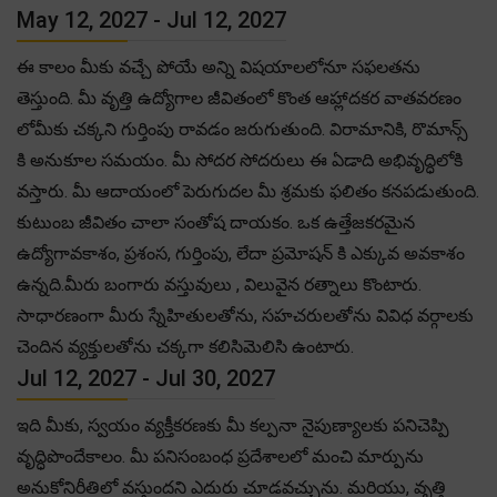
May 12, 2027 - Jul 12, 2027
ఈ కాలం మీకు వచ్చే పోయే అన్ని విషయాలలోనూ సఫలతను
తెస్తుంది. మీ వృత్తి ఉద్యోగాల జీవితంలో కొంత ఆహ్లాదకర వాతవరణం
లోమీకు చక్కని గుర్తింపు రావడం జరుగుతుంది. విరామానికి, రొమాన్స్
కి అనుకూల సమయం. మీ సోదర సోదరులు ఈ ఏడాది అభివృద్ధిలోకి
వస్తారు. మీ ఆదాయంలో పెరుగుదల మీ శ్రమకు ఫలితం కనపడుతుంది.
కుటుంబ జీవితం చాలా సంతోష దాయకం. ఒక ఉత్తేజకరమైన
ఉద్యోగావకాశం, ప్రశంస, గుర్తింపు, లేదా ప్రమోషన్ కి ఎక్కువ అవకాశం
ఉన్నది.మీరు బంగారు వస్తువులు , విలువైన రత్నాలు కొంటారు.
సాధారణంగా మీరు స్నేహితులతోను, సహచరులతోను వివిధ వర్గాలకు
చెందిన వ్యక్తులతోను చక్కగా కలిసిమెలిసి ఉంటారు.
Jul 12, 2027 - Jul 30, 2027
ఇది మీకు, స్వయం వ్యక్తీకరణకు మీ కల్పనా నైపుణ్యాలకు పనిచెప్పి
వృద్ధిపొందేకాలం. మీ పనిసంబంధ ప్రదేశాలలో మంచి మార్పును
అనుకోనిరీతిలో వస్తుందని ఎదురు చూడవచ్చును. మరియు, వృత్తి