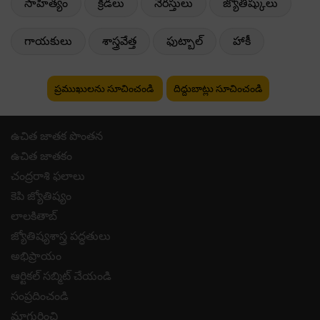
సాహిత్యం
క్రీడలు
నేరస్తులు
జ్యోతిష్కులు
గాయకులు
శాస్త్రవేత్త
ఫుట్బాల్
హాకీ
ప్రముఖులను సూచించండి
దిద్దుబాట్లు సూచించండి
ఉచిత జాతక పొంతన
ఉచిత జాతకం
చంద్రరాశి ఫలాలు
కెపి జ్యోతిష్యం
లాలకితాబ్
జ్యోతిష్యశాస్త్ర పద్ధతులు
అభిప్రాయం
ఆర్టికల్ సబ్మిట్ చేయండి
సంప్రదించండి
మాగురించి