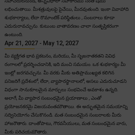
సహచరులనుండి, అన్నివిధాలా సహకారము సంతోషము
లభించుతాయి. మీశత్రువులపై పైచేయి, మీదవుతుంది. ఇంకా వివాహాది
శుభకార్యాలు, లేదా రొమాంటిక్ పరిస్థితులు , సంబరాలు కూడా
ఎదురురావచ్చును. కుటుంబ వాతావరణం చాలా సంతృప్తికరంగా
ఉంటుంది.
Apr 21, 2027 - May 12, 2027
మీ వ్యక్తిగత భావ ప్రకటనం, మరియు, మీ సృజనాతకతని వివిధ
రంగాలలో ప్రదర్శించడానికి, ఇది మంచి సమయం. ఒక శుభకార్యం మీ
ఇంట్లో జరగవచ్చును. మీ వరకు మీకు అతిప్రాముఖ్యత కలిగిన
పనిజరిగే ప్రదేశంలో, లేదా, వ్యాపారస్థానాలలో, అసలు ఎదురుచూడని
విధంగా సానుకూలమైన మార్పులు సంభవించే అవకాశం ఉన్నది.
అలాగే, మీ వ్యాపార సంబంధమైన ప్రయాణాలు , ఎంతో
ప్రయోజనకరమై విజయవంతమౌతాయి. ఈ అద్భుతమైన సమయాన్ని
సద్వినియోగం చేసుకొనండి. మత సంబంధమైన సంబరాలకు మీరు
హాజరౌతారు. దాంతోపాటు, గౌరవనీయులు, మత సంబంధమైన వారు,
మీకు పరిచయమౌతారు.