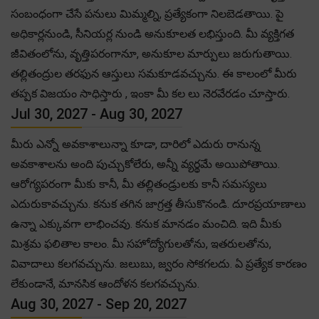
సంబంధంగా చేసే పనులు మిమ్మల్ని, ప్రత్యేకంగా నిలబెడతాయి. పై
అధికార్లనుండి, సీనియర్ల నుండి అనుకూలత లభిస్తుంది. మీ వ్యక్తిగత
జీవితంలోను, వృత్తిపరంగానూ, అనుకూల మార్పులు జరుగుతాయి.
తల్లితంద్రుల తరఫున ఆస్తులు సమకూడవచ్చును. ఈ కాలంలో మీరు
తప్పక విజయం సాధిస్తారు , ఇంకా మీ కల లు నెరవేరడం చూస్తారు.
Jul 30, 2027 - Aug 30, 2027
మీరు ఎన్నో అవకాశాలున్నా కూడా, దారిలో ఎదురు రానున్న
అవకాశాలను అంది పుచ్చుకోలేరు, అన్నీ వ్యర్థమే అయిపోతాయి.
ఆరోగ్యపరంగా మీకు కానీ, మీ తల్లితండ్రులకు కానీ సమస్యలు
ఎదురుకావచ్చును. కనుక తగిన జాగ్రత్త తీసుకొనండి. దూరప్రయాణాలు
ఉన్నా ఎక్కువగా లాభించవు. కనుక మానడం మంచిది. ఇది మీకు
మిశ్రమ ఫలితాల కాలం. మీ సహోద్యోగులతోను, ఇతరులతోను,
వివాదాలు కలగవచ్చును. జలుబు, జ్వరం సోకగలదు. ఏ ప్రత్యేక కారణం
లేకుండానే, మానసిక ఆందోళన కలగవచ్చును.
Aug 30, 2027 - Sep 20, 2027