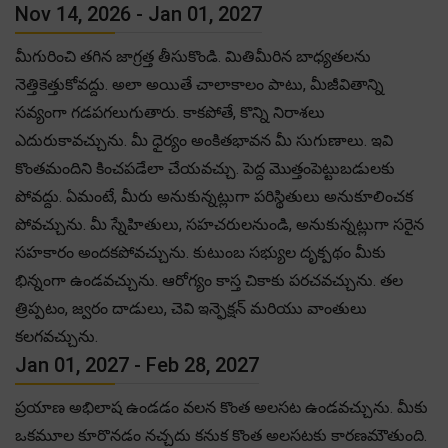
Nov 14, 2026 - Jan 01, 2027
మీగురించి తగిన జాగ్రత్త తీసుకొండి. మితిమీరిన బాధ్యతలను
నెత్తికెత్తుకోవద్దు. అలా అయితే చాలాకాలం పాటు, మీజీవితాన్ని
సవ్యంగా గడపగలుగుతారు. కాకపోతే, కొన్ని నిరాశలు
ఎదురుకావచ్చును. మీ ధైర్యం అంకితభావన మీ సుగుణాలు. ఇవి
కొంతమందిని కించపడేలా చేయవచ్చు. పెద్ద మొత్తంపెట్టుబడులకు
పోవద్దు. ఏమంటే, మీరు అనుకున్నట్లుగా పరిస్థితులు అనుకూలించక
పోవచ్చును. మీ స్నేహితులు, సహచరులనుండి, అనుకున్నట్లుగా సరైన
సహకారం అందకపోవచ్చును. కుటుంబ సభ్యుల దృక్పథం మీకు
భిన్నంగా ఉండవచ్చును. ఆరోగ్యం కాస్త చికాకు పరచవచ్చును. తల
త్రిప్పటం, జ్వరం దాడులు, చెవి ఇన్ఫెక్షన్ మరియు వాంతులు
కలగవచ్చును.
Jan 01, 2027 - Feb 28, 2027
ప్రయాణ అభిలాష ఉండడం వలన కొంత అలసట ఉండవచ్చును. మీకు
ఒకమూల కూరొనడం నచ్చదు కనుక కొంత అలసటకు కారణమౌతుంది.