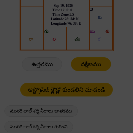
ఉత్తరము
దక్షిణము
మురరి లాల్ శర్మ నీరాలు జాతకము
మురరి లాల్ శర్మ నీరాలు గురించి