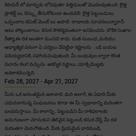
కెరియర్ లో మార్పుకు లోనవుతూ వత్తిడులతో మొదలవుతుంది. క్రొత్త
ప్రాజెక్ట్ లు, రిస్క్లు తీసుకోకుండా ఉండడలి. క్రొత్త పెట్టుబడులు
ఒప్పందాల కమిట్ మెంట్ లు ఆపాలి. లాభాలకు సూచనలున్నాకానీ
ఆటు పోట్లుంటాయి. కనుక సౌకర్యవంతంగా అనిపించదు. లౌకిక సుఖాల
రీత్యా,ఈ దశ అంతగా మంచిది కాదు. మత సంబంధ ,మరియు
ఆధ్యాత్మిక పరంగా ఏ చర్యలు చేపట్టినా కష్టాలను ండి బయట
పడెయ్యడానికి, సహాయమవుతుంది. మీ బంధువుల ద్వారా కొంత
విచారం కలగ వచ్చును. ఆకస్మిక నష్టాలు, యాక్సిడెంట్లకు
అవకాశమున్నది.
Feb 28, 2027 - Apr 21, 2027
మీరు ఒక అనంతమైన ఆశావాది. మరి అలాగే, ఈ ఏడాది మీకు
ఎదురుకానున్న సంఘటనలు కూడా ఈ మీ స్వభావాన్ని మరింతగా
బలపరుస్తాయి. మీ కాలాన్ని , పెట్టుబడిని మీ రాశిఫలాలకు
అనుగుణంగా చూసుకుని తెలివైన పెట్టుబడి కనుక చేస్తే, మీ దశ
మరింతగా మెరుగౌతుంది. మీకు ప్రియమైన వారినుండి,