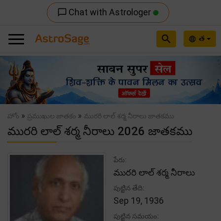
Chat with Astrologer
chat_bubble_outline
search
త
language
Previous
Nex
»
»
హోం
ప్రముఖుల జాతకం
మురరి లాల్ శర్మ నీరాలు జాతకము
మురరి లాల్ శర్మ నీరాలు 2026 జాతకము
పేరు:
మురరి లాల్ శర్మ నీరాలు
పుట్టిన తేది:
Sep 19, 1936
పుట్టిన సమయం: