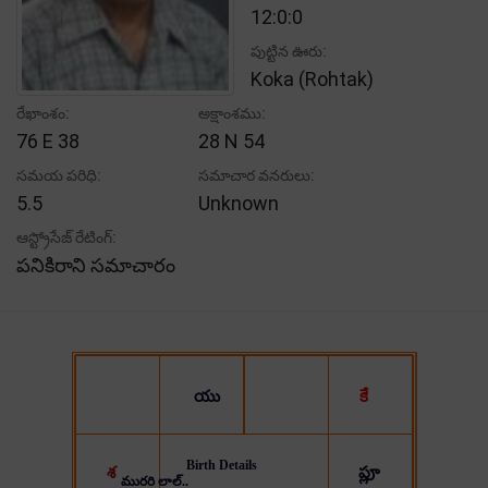
12:0:0
పుట్టిన ఊరు:
Koka (Rohtak)
రేఖాంశం:
అక్షాంశము:
76 E 38
28 N 54
సమయ పరిధి:
సమాచార వనరులు:
5.5
Unknown
ఆస్ట్రోసేజ్ రేటింగ్:
పనికిరాని సమాచారం