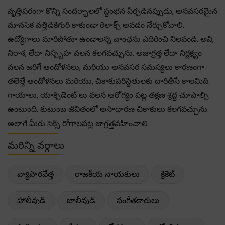
వృత్తిపరంగా కొన్ని సందర్భాలలో స్థంభన ఏర్పడినప్పుడు, అనవసరమైన
మానసిక వత్తిడికిగురి కాకుండా రిలాక్స్ అవడం నేర్చుకోవాలి.
ఉద్యోగాలు మారిపోతూ ఉండాలన్న వాంఛను ఎదిరించి నిలవండి. అవి,
నిరాశ, లేదా నిస్పృహ వలన కలగవచ్చును. అజాగ్రత్త లేదా నిర్లక్ష్యం
వలన జరిగే ఆందోళనలు, మరియు అనవసర సమస్యలు కారణంగా
తలెత్తే ఆందోళనలు మరియు, చికాకుపరిస్థితులకు దారితీసే కాలమిది.
గాయాలు, యాక్సిడెంట్ లు వలన ఆరోగ్యం పట్ల తక్షణ శ్రద్ధ చూపాల్సి
ఉంటుంది. కుటుంబ జీవితంలో అసాధారణ చికాకులు కలగవచ్చును.
అలాగే మీరు సెక్స్ రోగాలపట్ల జాగ్రత్తవహించాలి.
మరిన్ని వర్గాలు
వ్యాపారవేత్త
రాజకీయ నాయకులు
క్రికెట్
హాలీవుడ్
బాలీవుడ్
సంగీతకారులు