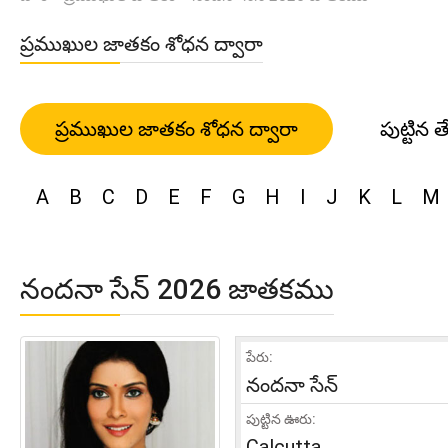
ప్రముఖుల జాతకం శోధన ద్వారా
ప్రముఖుల జాతకం శోధన ద్వారా
పుట్టిన త
A
B
C
D
E
F
G
H
I
J
K
L
M
నందనా సేన్ 2026 జాతకము
పేరు:
నందనా సేన్
పుట్టిన ఊరు:
Calcutta