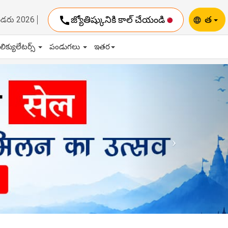
call
జ్యోతిష్కునికి కాల్ చేయండి
త
ెండరు 2026
language
ాలిక్యులేటర్స్
పండుగలు
ఇతర
Next