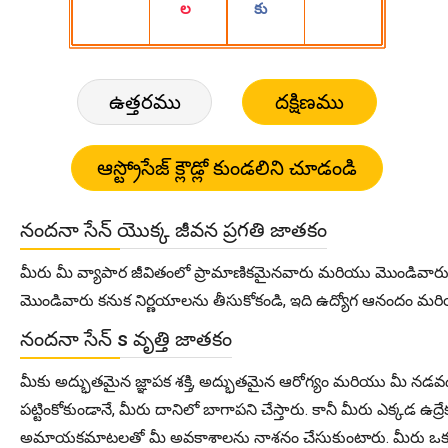
ఉత్తరము
దక్షిణము
నందనా సేన్ యొక్క జీవన ప్రగతి జాతకం
మీరు మీ వ్యాపార జీవితంలో ప్రామాణికమైనవారు మరియు మొండివార
మొండివారు కనుక నిర్ణయాలను తీసుకోకండి, ఇది ఉద్యోగ ఆనందం మరి
నందనా సేన్ s వృత్తి జాతకం
మీకు అద్భుతమైన జ్ఞాపక శక్తి, అద్భుతమైన ఆరోగ్యం మరియు మీ నడవడిలొ 
పట్టింకోకుండానే, మీరు దానిలో బాగాపని చేస్తారు. కానీ మీరు ఎక్కడ ఉద
అమాయకమాటలతో మీ అవకాశాలను నాశనం చేసుకుంటారు. మీరు ఒకసారి నిచ్చ