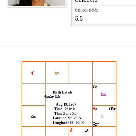
సమయ పరిధి:
5.5