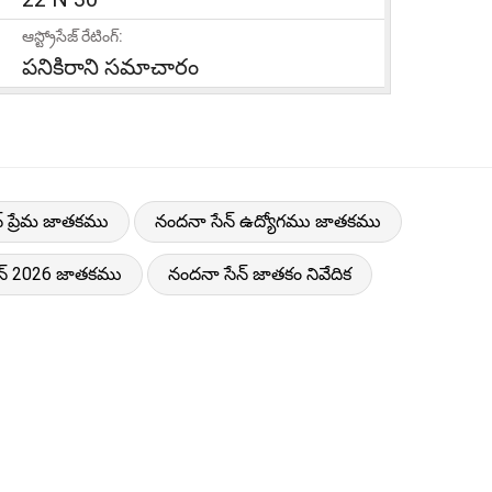
ఆస్ట్రోసేజ్ రేటింగ్:
పనికిరాని సమాచారం
్ ప్రేమ జాతకము
నందనా సేన్ ఉద్యోగము జాతకము
న్ 2026 జాతకము
నందనా సేన్ జాతకం నివేదిక