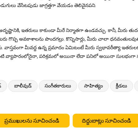
 అడుగులు వేసేటపుడు జాగ్రత్తగా వేయడం తెలివైనపని.
అదృష్టానికి, ఇతరులు కాకుండా మీరే నిర్మాతగా ఉండవచ్చు. కానీ, మీ
 గొప్ప అవకాశాలను పొందగల్రు. కొన్నిసార్లు, మీరు చాలా ధనవంతులవుతార
. వాస్తవంగా మీవద్ద ఉన్న ప్రమాదం ఏమిటంటే మీరు స్వభావరీత్యా ఇతరులక
యు ఎలాంటి వ్యాపారంలోనైనా, పరిశ్రమలో అయినా లేదా పనిలో అయినా సులభంగ
్
బాలీవుడ్
సంగీతకారులు
సాహిత్యం
క్రీడలు
ప్రముఖులను సూచించండి
దిద్దుబాట్లు సూచించండి