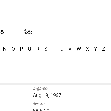
ేది
పేరు
N
O
P
Q
R
S
T
U
V
W
X
Y
Z
పుట్టిన తేది:
Aug 19, 1967
రేఖాంశం:
88 E 20