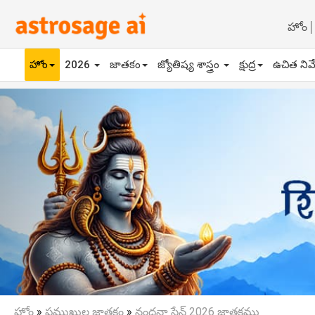
హోం
హోం
2026
జాతకం
జ్యోతిష్య శాస్త్రం
క్షుద్ర
ఉచిత నివ
Previous
హోం
»
ప్రముఖుల జాతకం
»
నందనా సేన్ 2026 జాతకము