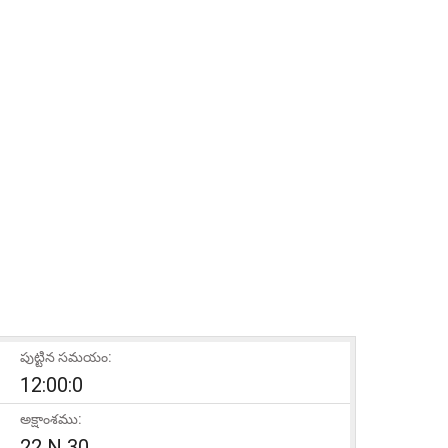
పుట్టిన సమయం:
12:00:0
అక్షాంశము:
22 N 30