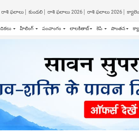
రాశి ఫలాలు
కుండలి
రాశి ఫలాలు 2026
రాశి ఫలాలు 2026
క్యాల
ేదికలు
హీలింగ్
పంచాంగం
లాలకితాబ్
కెపి
పొంతన
క్య