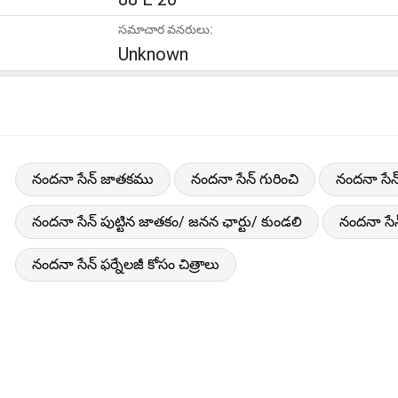
సమాచార వనరులు:
Unknown
నందనా సేన్ జాతకము
నందనా సేన్ గురించి
నందనా సేన
నందనా సేన్ పుట్టిన జాతకం/ జనన ఛార్టు/ కుండలి
నందనా సే
నందనా సేన్ ఫర్నేలజీ కోసం చిత్రాలు