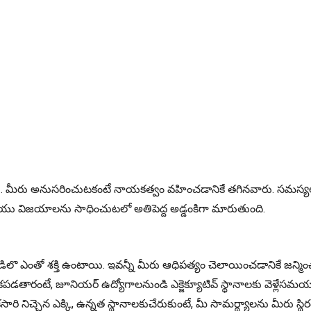
ు. మీరు అనుసరించుటకంటే నాయకత్వం వహించడానికే తగినవారు. సమస్యల
యు విజయాలను సాధించుటలో అతిపెద్ద అడ్డంకిగా మారుతుంది.
ఎంతో శక్తి ఉంటాయి. ఇవన్నీ మీరు ఆధిపత్యం చెలాయించడానికే జన్మించారని 
్రేకపడతారంటే, జూనియర్ ఉద్యోగాలనుండి ఎక్జెక్యూటివ్ స్థానాలకు వెళ్లేసమయ
ెన ఎక్కి, ఉన్నత స్థానాలకుచేరుకుంటే, మీ సామర్థ్యాలను మీరు స్థిరంగ