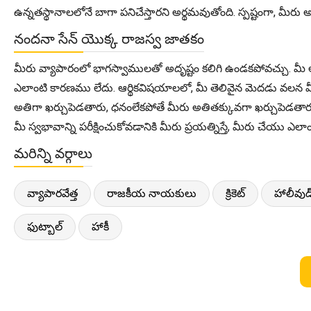
ఉన్నతస్థానాలలోనే బాగా పనిచేస్తారని అర్థమవుతోంది. స్పష్టంగా, మీరు
నందనా సేన్ యొక్క రాజస్వ జాతకం
మీరు వ్యాపారంలో భాగస్వాములతో అదృష్టం కలిగి ఉండకపోవచ్చు. మీ 
ఎలాంటి కారణము లేదు. ఆర్థికవిషయాలలో, మీ తెలివైన మెదడు వలన మీరు
అతిగా ఖర్చుపెడతారు, ధనంలేకపోతే మీరు అతితక్కువగా ఖర్చుపెడతారు
మీ స్వభావాన్ని పరీక్షించుకోవడానికి మీరు ప్రయత్నిస్తే, మీరు చే
మరిన్ని వర్గాలు
వ్యాపారవేత్త
రాజకీయ నాయకులు
క్రికెట్
హాలీవుడ
ఫుట్బాల్
హాకీ