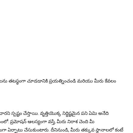
ను తటస్థంగా చూడడానికి ప్రయత్నించండి మరియు మీరు కేవలం
స్పష్టం చేస్తాయి. వృత్తియొక్క నిర్ధిష్టమైన పని ఏమి అనేది
ంలో. ప్రమోషన్ ఆలస్యంగా వస్తే, మీరు నిరాశ చెంది మీ
ా ఏర్పాటు చేసుకుంటారు. దీనినుండి, మీరు తక్కువ స్థానాలలో కంటే