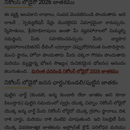
నికోలస్ లోడైరో 2026 జాతకము
ఈ వ్యక్తి, అలవికాని లాభాలు, సంపద మొదటినుండి పొందుతారు. అది
లాటరీ , స్పెక్యులేషన్ షేర్లు మొదలైనవి ఏమార్గమైనా కావచ్చును.
స్నేహితులు, శ్రేయోభిలాషులు అంతా మీ వ్యవహారాలలో మిమ్మల్ని
సమర్థించి, మీకు సహకరించవచ్చును .మీరు వ్యాపార
వ్యవహారాల(బిజినెస్ డీలింగ్ ల)ద్వారా చెప్పుకోదగినంత సంపాదిస్తారు.
మంచి స్థానం, హోదా పొందుతారు. మీరు చక్కగా గౌరవం పొందుతారు
మరియు మృష్టాన్న భోజన సౌఖ్యం( రుచికరమైన భోజనం) ఆనందం
కలుగుతుంది....
మరింత చదవండి నికోలస్ లోడైరో 2026 జాతకము
నికోలస్ లోడైరో జనన ఛార్టు/కుండలి/పుట్టిన జాతకం
పుట్టిన చార్ట్ (కుండలి, జన్మ కుండాలి లేదా జాతకం అని కూడా
పిలుస్తారు) పుట్టిన సమయంలో స్వర్గం యొక్క చిహ్నం. నికోలస్ లోడైరో
యొక్క జన్మ చార్ట్ మీరు నికోలస్ లోడైరో యొక్క గ్రహాల స్థానాలు, దిశ,
రాశి చార్టు, మరియు రాశి వంటివి చూపుతుంది. ఇది సెలబ్రిటీ పేరు
యొక్క వివరణాత్మక జాతకంను ఆస్ట్రోసేజ్ క్లౌడ్ పరిశోధన మరియు