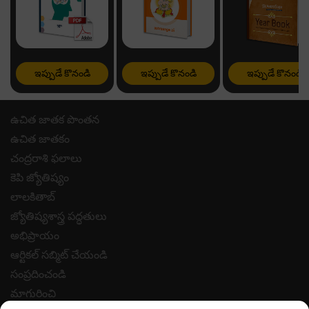
ఇప్పుడే కొనండి
ఇప్పుడే కొనండి
ఇప్పుడే కొనండి
ఉచిత జాతక పొంతన
ఉచిత జాతకం
చంద్రరాశి ఫలాలు
కెపి జ్యోతిష్యం
లాలకితాబ్
జ్యోతిష్యశాస్త్ర పద్ధతులు
అభిప్రాయం
ఆర్టికల్ సబ్మిట్ చేయండి
సంప్రదించండి
మాగురించి