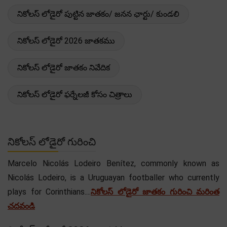
నికోలస్ లోడైరో పుట్టిన జాతకం/ జనన ఛార్టు/ కుండలి
నికోలస్ లోడైరో 2026 జాతకము
నికోలస్ లోడైరో జాతకం నివేదిక
నికోలస్ లోడైరో ఫర్నేలజీ కోసం చిత్రాలు
నికోలస్ లోడైరో గురించి
Marcelo Nicolás Lodeiro Benítez, commonly known as
Nicolás Lodeiro, is a Uruguayan footballer who currently
plays for Corinthians....
నికోలస్ లోడైరో జాతకం గురించి మరింత
చదవండి