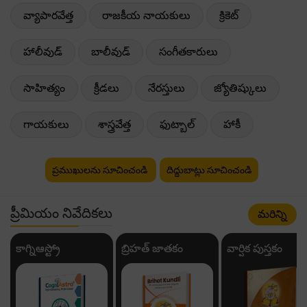
వ్యాపారవేత్త
రాజకీయ నాయకులు
క్రికెట్
హాలీవుడ్
బాలీవుడ్
సంగీతకారులు
సాహిత్యం
క్రీడలు
నేరస్తులు
జ్యోతిష్కులు
గాయకులు
శాస్త్రవేత్త
ఫుట్బాల్
హాకీ
ప్రముఖులను సూచించండి
దిద్దుబాట్లు సూచించండి
ప్రీమియం నివేదికలు
మరిన్ని
కాగ్నిఆస్ట్రో
బ్రిహత్ జాతకం
వార్షిక పుస్తకం