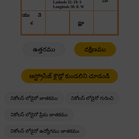
ఉత్తరము
దక్షిణము
నికోలస్ లోడైరో జాతకము
నికోలస్ లోడైరో గురించి
నికోలస్ లోడైరో ప్రేమ జాతకము
నికోలస్ లోడైరో ఉద్యోగము జాతకము