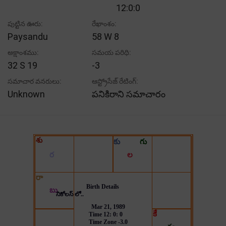
12:0:0
పుట్టిన ఊరు:
రేఖాంశం:
Paysandu
58 W 8
అక్షాంశము:
సమయ పరిధి:
32 S 19
-3
సమాచార వనరులు:
ఆస్ట్రోసేజ్ రేటింగ్:
Unknown
పనికిరాని సమాచారం