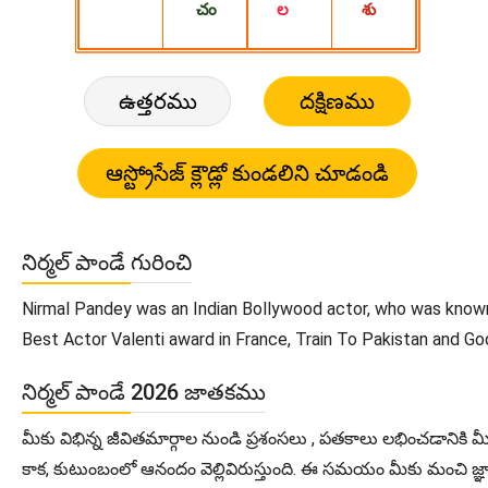
ఉత్తరము
దక్షిణము
నిర్మల్ పాండే గురించి
Nirmal Pandey was an Indian Bollywood actor, who was known f
Best Actor Valenti award in France, Train To Pakistan and God
నిర్మల్ పాండే 2026 జాతకము
మీకు విభిన్న జీవితమార్గాల నుండి ప్రశంసలు , పతకాలు లభించడానిక
కాక, కుటుంబంలో ఆనందం వెల్లివిరుస్తుంది. ఈ సమయం మీకు మంచి జ్ఞ