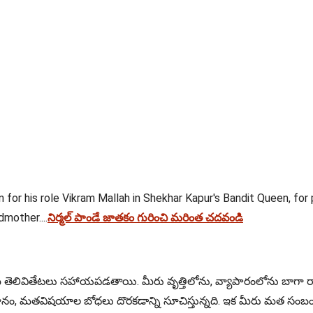
or his role Vikram Mallah in Shekhar Kapur's Bandit Queen, for p
mother....
నిర్మల్ పాండే జాతకం గురించి మరింత చదవండి
ి మీ తెలివితేటలు సహాయపడతాయి. మీరు వృత్తిలోను, వ్యాపారంలోను బాగా 
ానం, మతవిషయాల బోధలు దొరకడాన్ని సూచిస్తున్నది. ఇక మీరు మత సంబంధమ