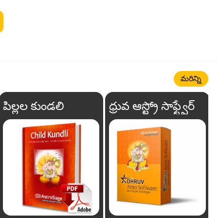
మరిన్ని
పిల్లల కుండలి
ధ్రువ ఆస్ట్రో సాఫ్ట్వేర్