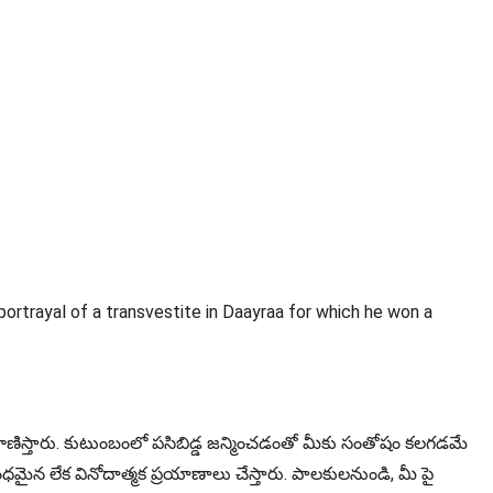
ortrayal of a transvestite in Daayraa for which he won a
రాణిస్తారు. కుటుంబంలో పసిబిడ్డ జన్మించడంతో మీకు సంతోషం కలగడమే
ైన లేక వినోదాత్మక ప్రయాణాలు చేస్తారు. పాలకులనుండి, మీ పై