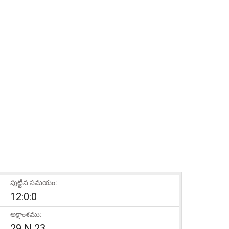
పుట్టిన సమయం:
12:0:0
అక్షాంశము:
29 N 23