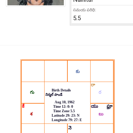
సమయ పరిధి:
5.5