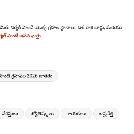
మీరు నిర్మల్ పాండే యొక్క గ్రహాల స్థానాలు, దిశ, రాశి చార్టు, మరియు
మల్ పాండే జనన ఛార్టు
ల్ పాండే గ్రహఫల 2026 జాతకం
నేరస్తులు
జ్యోతిష్కులు
గాయకులు
శాస్త్రవేత్త