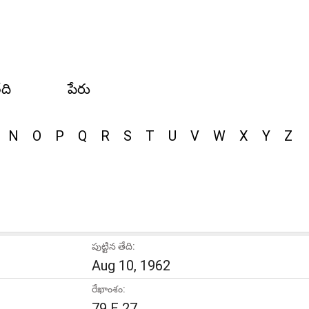
ేది
పేరు
N
O
P
Q
R
S
T
U
V
W
X
Y
Z
పుట్టిన తేది:
Aug 10, 1962
రేఖాంశం:
79 E 27