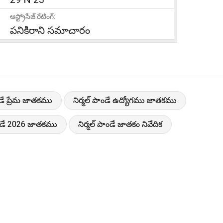
ఆస్ట్రోసేజ్ రేటింగ్:
పనికిరాని సమాచారం
ండే ప్రేమ జాతకము
నిర్మల్ పాండే ఉద్యోగము జాతకము
పాండే 2026 జాతకము
నిర్మల్ పాండే జాతకం నివేదిక