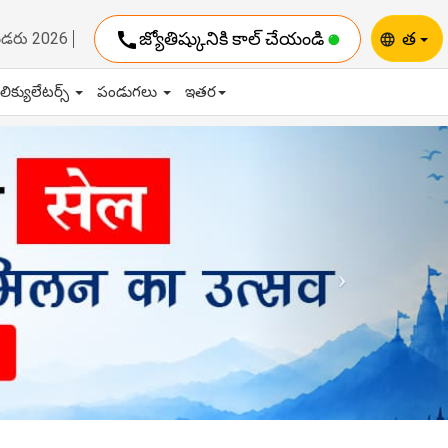
call
జ్యోతిష్కునికి కాల్ చేయండి
త
ెండరు 2026
language
ాలిక్యులేటర్స్
పండుగలు
ఇతర
Next