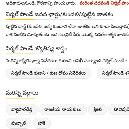
అధికారులనుండి, గౌరవాన్ని పొందుతారు....
మరింత చదవండి నిర్మల్ ప
నిర్మల్ పాండే జనన ఛార్టు/కుండలి/పుట్టిన జాతకం
పుట్టిన చార్ట్ (కుండలి, జన్మ కుండాలి లేదా జాతకం అని కూడా పిలుస్తారు
రాశి వంటివి చూపుతుంది. ఇది సెలబ్రిటీ పేరు యొక్క వివరణాత్మక జాతకంను
నిర్మల్ పాండే జ్యోతిష్య శాస్త్రం
మరిన్ని జ్యోతిషశాస్త్ర నివేదికలు గురించి తనిఖీ చెయ్యండి నిర్మల్ పాండే -
నిర్మల్ పాండే కుజుని / కుజ దోషం నివేదికలు
నిర్మల్ పాండే శ
మరిన్ని వర్గాలు
వ్యాపారవేత్త
రాజకీయ నాయకులు
క్రికెట్
హాలీవుడ
ఫుట్బాల్
హాకీ