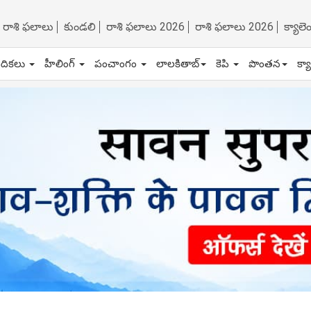
రాశి ఫలాలు
కుండలి
రాశి ఫలాలు 2026
రాశి ఫలాలు 2026
క్యాల
ేదికలు
హీలింగ్
పంచాంగం
లాలకితాబ్
కెపి
పొంతన
క్య