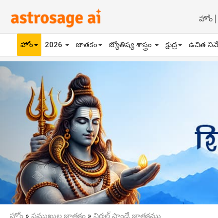
హోం
హోం
2026
జాతకం
జ్యోతిష్య శాస్త్రం
క్షుద్ర
ఉచిత నివ
Previous
హోం
»
ప్రముఖుల జాతకం
»
నిర్మల్ పాండే జాతకము