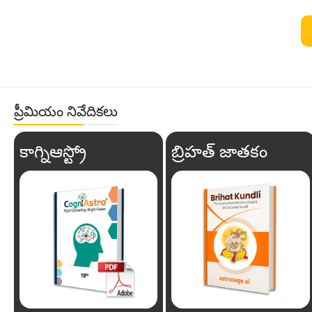
ప్రీమియం నివేదికలు
కాగ్నిఆస్ట్రో
బ్రిహత్ జాతకం