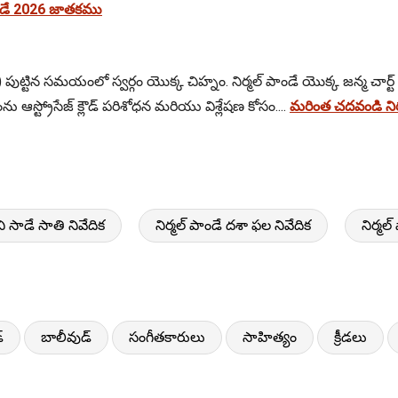
ాండే 2026 జాతకము
) పుట్టిన సమయంలో స్వర్గం యొక్క చిహ్నం. నిర్మల్ పాండే యొక్క జన్మ చార్ట్ 
 ఆస్ట్రోసేజ్ క్లౌడ్ పరిశోధన మరియు విశ్లేషణ కోసం....
మరింత చదవండి నిర్
ని సాడే సాతి నివేదిక
నిర్మల్ పాండే దశా ఫల నివేదిక
నిర్మ
్
బాలీవుడ్
సంగీతకారులు
సాహిత్యం
క్రీడలు