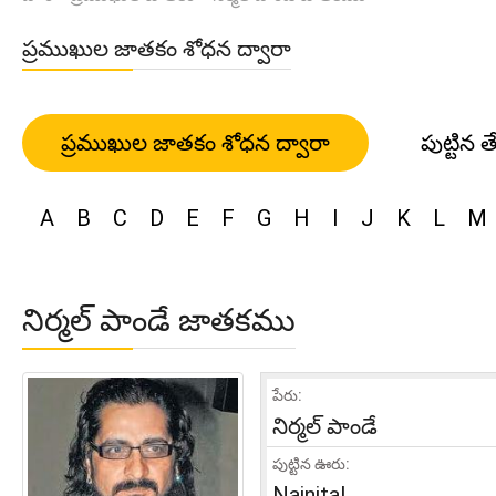
ప్రముఖుల జాతకం శోధన ద్వారా
ప్రముఖుల జాతకం శోధన ద్వారా
పుట్టిన త
A
B
C
D
E
F
G
H
I
J
K
L
M
నిర్మల్ పాండే జాతకము
పేరు:
నిర్మల్ పాండే
పుట్టిన ఊరు:
Nainital