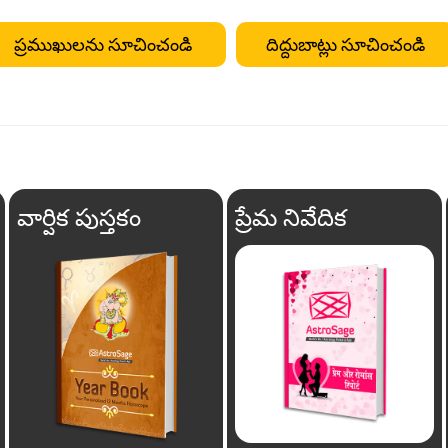
ప్రముఖులను సూచించండి
దిద్దుబాట్లు సూచించండి
వార్షిక పుస్తకం
ప్రేమ నివేదిక