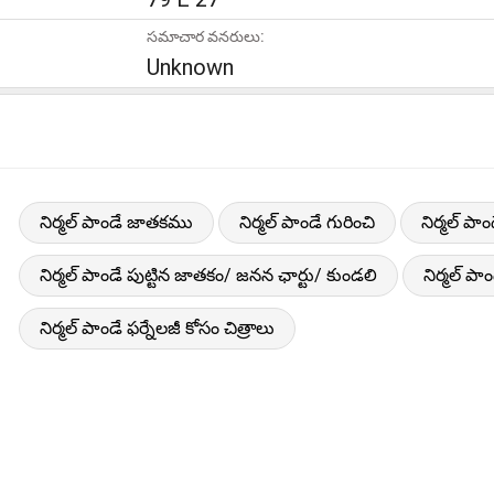
సమాచార వనరులు:
Unknown
నిర్మల్ పాండే జాతకము
నిర్మల్ పాండే గురించి
నిర్మల్ పా
నిర్మల్ పాండే పుట్టిన జాతకం/ జనన ఛార్టు/ కుండలి
నిర్మల్ 
నిర్మల్ పాండే ఫర్నేలజీ కోసం చిత్రాలు