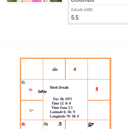
సమయ పరిధి:
5.5