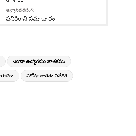
ఆస్ట్రోసేజ్ రేటింగ్:
పనికిరాని సమాచారం
నిరోషా ఉద్యోగము జాతకము
జాతకము
నిరోషా జాతకం నివేదిక