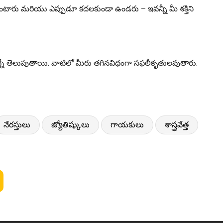
ఉంటారు మరియు ఎప్పుడూ కదలకుండా ఉండరు – ఇవన్నీ మీ శక్తిని
నే తెలుపుతాయి. వాటిలో మీరు తగినవిధంగా సఫలీకృతులవుతారు.
నేరస్తులు
జ్యోతిష్కులు
గాయకులు
శాస్త్రవేత్త