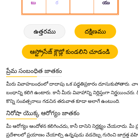
ఉత్తరము
దక్షిణము
ప్రేమ సంబంధిత జాతకం
మీరు వివాహబంధంలో దాదాపు ఒక పద్ధతిప్రకారం దూసుకుపోతారు. చాలా
బంధాన్ని కలిగి ఉంటారు. కానీ మీరు వివాహాన్ని నిర్లిప్తంగా నిర్
కొన్ని సంవత్సరాలు గడచిన తరువాత కూడా అలాగే ఉంటుంది.
నిరోషా యొక్క ఆరోగ్యం జాతకం
మీ ఆరోగ్యం ఆందోళన కలిగించదు, కానీ దానిని నిర్లక్ష్యం చేయరాదు. మ
ప్రదేశాలలో ప్రయాణం చేయాల్సి ఉన్నపుడు వడదెబ్బ గురించి జాగ్రత్త వ