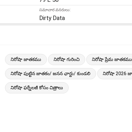
సమాచార వనరులు:
Dirty Data
నిరోషా జాతకము
నిరోషా గురించి
నిరోషా ప్రేమ జాతకము
నిరోషా పుట్టిన జాతకం/ జనన ఛార్టు/ కుండలి
నిరోషా 2026 
నిరోషా ఫర్నేలజీ కోసం చిత్రాలు