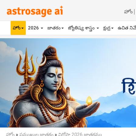
హోం
హోం
2026
జాతకం
జ్యోతిష్య శాస్త్రం
క్షుద్ర
ఉచిత నివ
Previous
హోం
»
ప్రముఖుల జాతకం
»
నిరోషా 2026 జాతకము