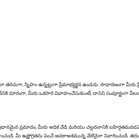
 తరచుగా, స్నేహం ఉన్నట్లుగా ప్రేమాభ్యర్థన ఉండదు. సాధారణంగా మీరు 
ణయించరు. దీనికి దూరంగా, మీరు ఒకసారి వివాహంచేసుకుంటే, దానిని సంపూ
ీ ప్రధానమైన ప్రమాదం, మీరు అధిక వేడి మరియు చల్లదనానికి బహిర్గతమవడమే,
హించండి. మీ ఉష్ణోగ్రతను పెంచే అవకాఅశమున్న వేటినైనా నివారించండి. తదు