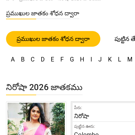
ప్రముఖుల జాతకం శోధన ద్వారా
ప్రముఖుల జాతకం శోధన ద్వారా
పుట్టిన త
A
B
C
D
E
F
G
H
I
J
K
L
M
నిరోషా 2026 జాతకము
పేరు:
నిరోషా
పుట్టిన ఊరు:
Colombo