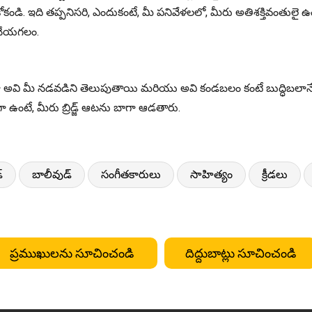
డి. ఇది తప్పనిసరి, ఎందుకంటే, మీ పనివేళలలో, మీరు అతిశక్తివంతులై 
ు చేయగలం.
ో అవి మీ నడవడిని తెలుపుతాయి మరియు అవి కండబలం కంటే బుద్ధిబలాన్
ఉంటే, మీరు బ్రిడ్జ్ ఆటను బాగా ఆడతారు.
్
బాలీవుడ్
సంగీతకారులు
సాహిత్యం
క్రీడలు
ప్రముఖులను సూచించండి
దిద్దుబాట్లు సూచించండి