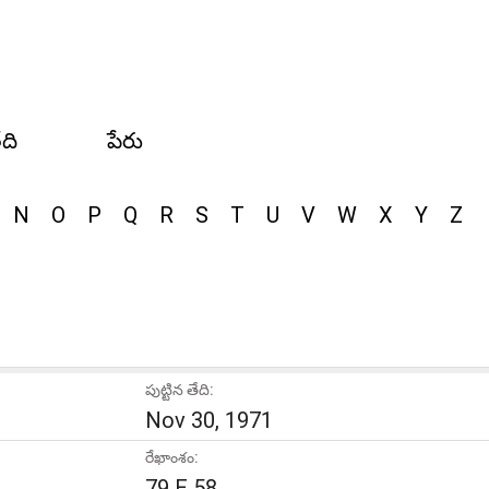
ేది
పేరు
N
O
P
Q
R
S
T
U
V
W
X
Y
Z
పుట్టిన తేది:
Nov 30, 1971
రేఖాంశం:
79 E 58