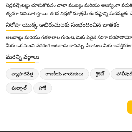
నిద్రవచ్చేటట్టు చూసుకోవడం చాలా ముఖ్యం మరియు ఆలస్యంగా పడుకోకం
త్వరగా వినియోగిస్తాయి. తగిన నిద్రతో మాత్రమే ఈ నష్టాన్ని మరమ్మత
నిరోషా యొక్క అభిరుచులకు సంభందించిన జాతకం
అలవాట్లు మరియు గతకాలాల గురించి, మీకు ఏవైతే సరిగా సరిపోతాయ
మీరు ఒక మంచి చదరంగ ఆటగాడు కావచ్చు. పేకాటలు మీకు ఆసక్తికరంగా 
మరిన్ని వర్గాలు
వ్యాపారవేత్త
రాజకీయ నాయకులు
క్రికెట్
హాలీవుడ
ఫుట్బాల్
హాకీ