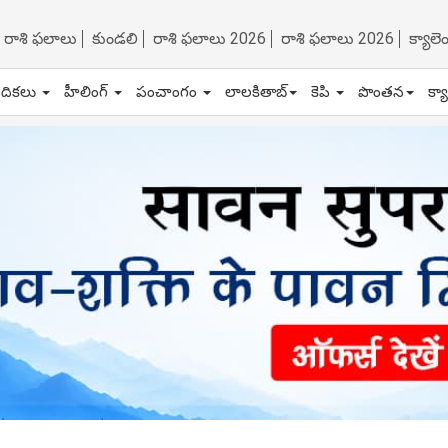
రాశి ఫలాలు
కుండలి
రాశి ఫలాలు 2026
రాశి ఫలాలు 2026
క్యాల
ేదికలు
హీలింగ్
పంచాంగం
లాలకితాబ్
కెపి
పొంతన
క్య