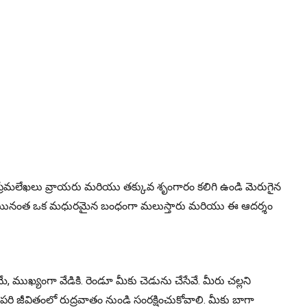
ప్రేమలేఖలు వ్రాయరు మరియు తక్కువ శృంగారం కలిగి ఉండి మెరుగైన
ర్ణంగా వీలయినంత ఒక మధురమైన బంధంగా మలుస్తారు మరియు ఈ ఆదర్శం
 ముఖ్యంగా వేడికి. రెండూ మీకు చెడును చేసేవే. మీరు చల్లని
పరి జీవితంలో రుద్రవాతం నుండి సంరక్షించుకోవాలి. మీకు బాగా