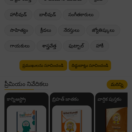
హాలీవుడ్
బాలీవుడ్
సంగీతకారులు
సాహిత్యం
క్రీడలు
నేరస్తులు
జ్యోతిష్కులు
గాయకులు
శాస్త్రవేత్త
ఫుట్బాల్
హాకీ
ప్రముఖులను సూచించండి
దిద్దుబాట్లు సూచించండి
ప్రీమియం నివేదికలు
మరిన్ని
కాగ్నిఆస్ట్రో
బ్రిహత్ జాతకం
వార్షిక పుస్తకం