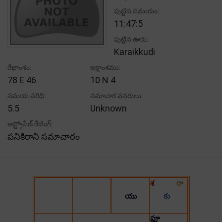
పుట్టిన సమయం:
11:47:5
పుట్టిన ఊరు:
Karaikkudi
రేఖాంశం:
అక్షాంశము:
78 E 46
10 N 4
సమయ పరిధి:
సమాచార వనరులు:
5.5
Unknown
ఆస్ట్రోసేజ్ రేటింగ్:
పనికిరాని సమాచారం