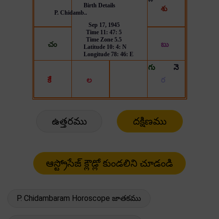
ఉత్తరము
దక్షిణము
P. Chidambaram Horoscope జాతకము