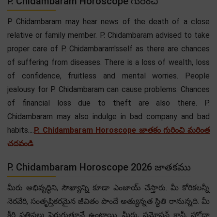
P. Chidambaram Horoscope గురించి
P. Chidambaram may hear news of the death of a close
relative or family member. P. Chidambaram advised to take
proper care of P. Chidambaram'sself as there are chances
of suffering from diseases. There is a loss of wealth, loss
of confidence, fruitless and mental worries. People
jealousy for P. Chidambaram can cause problems. Chances
of financial loss due to theft are also there. P.
Chidambaram may also indulge in bad company and bad
habits....
P. Chidambaram Horoscope జాతకం గురించి మరింత
చదవండి
P. Chidambaram Horoscope 2026 జాతకము
మీరు అభివృద్ధిని, సౌఖ్యాన్ని కూడా ఎంజాయ్ చేస్తారు. మీ కోరికలన్నీ
నెరవేరి, సంతృప్తికరమైన జీవితం పొందే అత్యున్నత స్థితి రానున్నది. మీ
కీర్తి ప్రతిష్ఠలు పెరుగుతూనే ఉంటాయి. మీరు, ప్రమోషన్ కానీ, హోదా