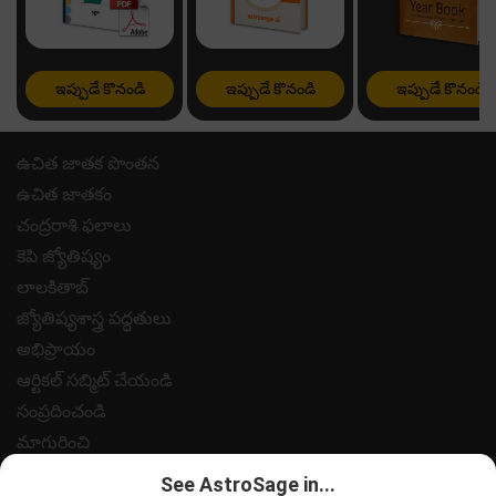
ఇప్పుడే కొనండి
ఇప్పుడే కొనండి
ఇప్పుడే కొనండి
ఉచిత జాతక పొంతన
ఉచిత జాతకం
చంద్రరాశి ఫలాలు
కెపి జ్యోతిష్యం
లాలకితాబ్
జ్యోతిష్యశాస్త్ర పద్ధతులు
అభిప్రాయం
ఆర్టికల్ సబ్మిట్ చేయండి
సంప్రదించండి
మాగురించి
పేమెంట్
See AstroSage in...