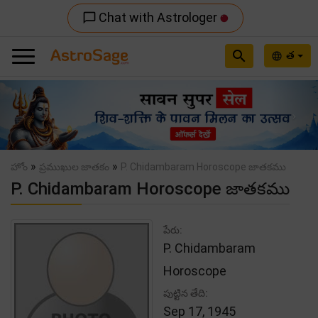
Chat with Astrologer
chat_bubble_outline
search
త
language
Previous
Nex
»
»
హోం
ప్రముఖుల జాతకం
P. Chidambaram Horoscope జాతకము
P. Chidambaram Horoscope జాతకము
పేరు:
P. Chidambaram
Horoscope
పుట్టిన తేది:
Sep 17, 1945