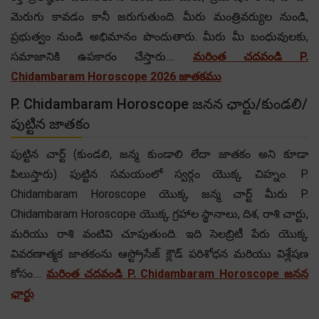
మెరుగు కావడం కానీ జరుగుతుంది. మీరు మంత్రివర్యుల నుండి,
ప్రభుత్వం నుండి అభిమానం పొందుతారు. మీరు మీ బంధువులకు,
సమాజానికి ఉపకారం చేస్తారు....
మరింత చదవండి P.
Chidambaram Horoscope 2026 జాతకము
P. Chidambaram Horoscope జనన ఛార్టు/కుండలి/
పుట్టిన జాతకం
పుట్టిన చార్ట్ (కుండలి, జన్మ కుండాలి లేదా జాతకం అని కూడా
పిలుస్తారు) పుట్టిన సమయంలో స్వర్గం యొక్క చిహ్నం. P.
Chidambaram Horoscope యొక్క జన్మ చార్ట్ మీరు P.
Chidambaram Horoscope యొక్క గ్రహాల స్థానాలు, దిశ, రాశి చార్టు,
మరియు రాశి వంటివి చూపుతుంది. ఇది సెలబ్రిటీ పేరు యొక్క
వివరణాత్మక జాతకంను ఆస్ట్రోసేజ్ క్లౌడ్ పరిశోధన మరియు విశ్లేషణ
కోసం....
మరింత చదవండి P. Chidambaram Horoscope జనన
ఛార్టు