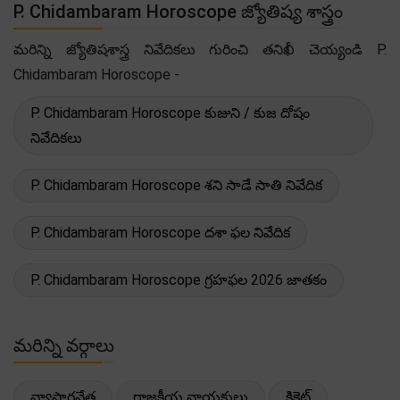
P. Chidambaram Horoscope జ్యోతిష్య శాస్త్రం
మరిన్ని జ్యోతిషశాస్త్ర నివేదికలు గురించి తనిఖీ చెయ్యండి P.
Chidambaram Horoscope -
P. Chidambaram Horoscope కుజుని / కుజ దోషం
నివేదికలు
P. Chidambaram Horoscope శని సాడే సాతి నివేదిక
P. Chidambaram Horoscope దశా ఫల నివేదిక
P. Chidambaram Horoscope గ్రహఫల 2026 జాతకం
మరిన్ని వర్గాలు
వ్యాపారవేత్త
రాజకీయ నాయకులు
క్రికెట్