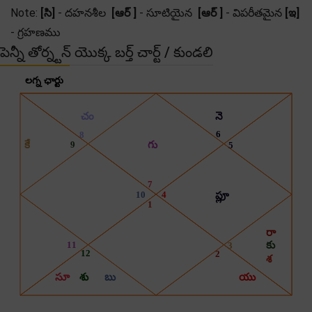
Note:
[సి]
- దహనశీల
[ఆర్ ]
- సూటియైన
[ఆర్ ]
- విపరీతమైన
[ఇ]
- గ్రహణము
పెన్నీ తోర్న్టన్ యొక్క బర్త్ చార్ట్ / కుండలి