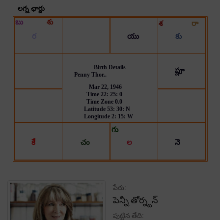
పేరు:
పెన్నీ తోర్న్టన్
పుట్టిన తేది: