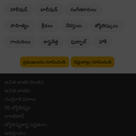
హాలీవుడ్
బాలీవుడ్
సంగీతకారులు
సాహిత్యం
క్రీడలు
నేరస్తులు
జ్యోతిష్కులు
గాయకులు
శాస్త్రవేత్త
ఫుట్బాల్
హాకీ
ప్రముఖులను సూచించండి
దిద్దుబాట్లు సూచించండి
ఉచిత జాతక పొంతన
ఉచిత జాతకం
చంద్రరాశి ఫలాలు
కెపి జ్యోతిష్యం
లాలకితాబ్
జ్యోతిష్యశాస్త్ర పద్ధతులు
అభిప్రాయం