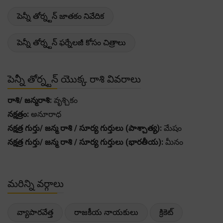
పెన్నీ తోర్న్టన్ జాతకం నివేదిక
పెన్నీ తోర్న్టన్ ఫర్నేలజీ కోసం చిత్రాలు
పెన్నీ తోర్న్టన్ యొక్క రాశి వివరాలు
రాశి/ జన్మరాశి:
వృశ్చికం
నక్షత్రం:
అనూరాధ
నక్షత్ర గుర్తు/ జన్మ రాశి / సూర్య గుర్తులు (పాశ్చాత్య):
మేషం
నక్షత్ర గుర్తు/ జన్మ రాశి / సూర్య గుర్తులు (భారతీయ):
మీనం
మరిన్ని వర్గాలు
వ్యాపారవేత్త
రాజకీయ నాయకులు
క్రికెట్