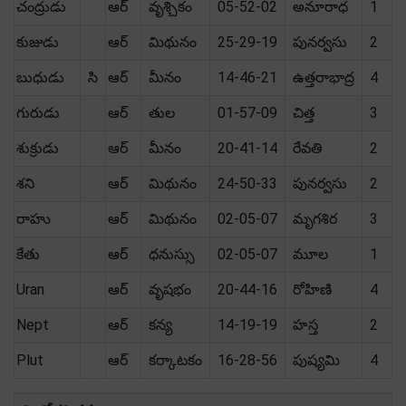
చంద్రుడు
ఆర్
వృశ్చికం
05-52-02
అనూరాధ
1
కుజుడు
ఆర్
మిథునం
25-29-19
పునర్వసు
2
బుధుడు
సి
ఆర్
మీనం
14-46-21
ఉత్తరాభాద్ర
4
గురుడు
ఆర్
తుల
01-57-09
చిత్త
3
శుక్రుడు
ఆర్
మీనం
20-41-14
రేవతి
2
శని
ఆర్
మిథునం
24-50-33
పునర్వసు
2
రాహు
ఆర్
మిథునం
02-05-07
మృగశిర
3
కేతు
ఆర్
ధనుస్సు
02-05-07
మూల
1
Uran
ఆర్
వృషభం
20-44-16
రోహిణి
4
Nept
ఆర్
కన్య
14-19-19
హస్త
2
Plut
ఆర్
కర్కాటకం
16-28-56
పుష్యమి
4