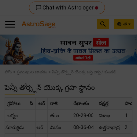
Chat with Astrologer
chat_bubble_outline
search
త
language
Previous
Nex
»
»
హోం
ప్రముఖుల జాతకం
పెన్నీ తోర్న్టన్ యొక్క బర్త్ చార్ట్ / కుండలి
పెన్నీ తోర్న్టన్ యొక్క గ్రహ స్థానం
గ్రహాలు
సి
ఆర్
రాశి
రేఖాంశం
నక్షత్ర
పాదం
లగ్నం
తుల
20-29-06
విశాఖ
1
సూర్యుడు
ఆర్
మీనం
08-36-04
ఉత్తరాభాద్ర
2