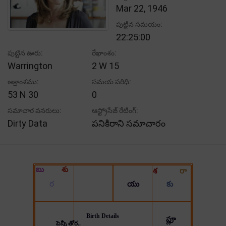
Mar 22, 1946
పుట్టిన సమయం:
22:25:00
పుట్టిన ఊరు:
రేఖాంశం:
Warrington
2 W 15
అక్షాంశము:
సమయ పరిధి:
53 N 30
0
సమాచార వనరులు:
ఆస్ట్రోసేజ్ రేటింగ్:
Dirty Data
పనికిరాని సమాచారం