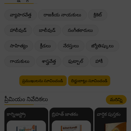
వ్యాపారవేత్త
రాజకీయ నాయకులు
క్రికెట్
హాలీవుడ్
బాలీవుడ్
సంగీతకారులు
సాహిత్యం
క్రీడలు
నేరస్తులు
జ్యోతిష్కులు
గాయకులు
శాస్త్రవేత్త
ఫుట్బాల్
హాకీ
ప్రముఖులను సూచించండి
దిద్దుబాట్లు సూచించండి
ప్రీమియం నివేదికలు
మరిన్ని
కాగ్నిఆస్ట్రో
బ్రిహత్ జాతకం
వార్షిక పుస్తకం