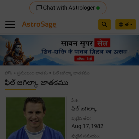
Chat with Astrologer
chat_bubble_outline
search
త
language
Previous
Nex
»
»
హోం
ప్రముఖుల జాతకం
ఫిల్ జగిల్కా జాతకము
ఫిల్ జగిల్కా జాతకము
పేరు:
ఫిల్ జగిల్కా
పుట్టిన తేది:
Aug 17, 1982
పుట్టిన సమయం: