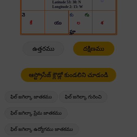
ఉత్తరము
దక్షిణము
ఫిల్ జగిల్కా జాతకము
ఫిల్ జగిల్కా గురించి
ఫిల్ జగిల్కా ప్రేమ జాతకము
ఫిల్ జగిల్కా ఉద్యోగము జాతకము