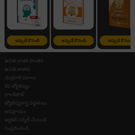
ఇప్పుడే కొనండి
ఇప్పుడే కొనండి
ఇప్పుడే కొనండి
ఉచిత జాతక పొంతన
ఉచిత జాతకం
చంద్రరాశి ఫలాలు
కెపి జ్యోతిష్యం
లాలకితాబ్
జ్యోతిష్యశాస్త్ర పద్ధతులు
అభిప్రాయం
ఆర్టికల్ సబ్మిట్ చేయండి
సంప్రదించండి