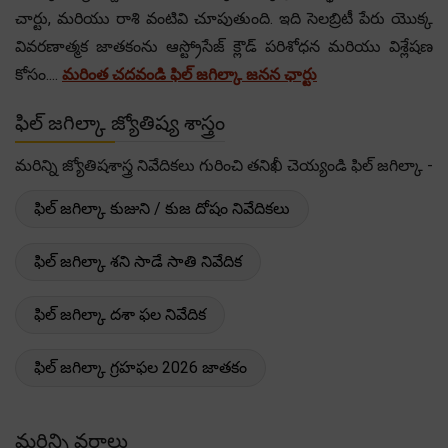
చార్టు, మరియు రాశి వంటివి చూపుతుంది. ఇది సెలబ్రిటీ పేరు యొక్క
వివరణాత్మక జాతకంను ఆస్ట్రోసేజ్ క్లౌడ్ పరిశోధన మరియు విశ్లేషణ
కోసం....
మరింత చదవండి ఫిల్ జగిల్కా జనన ఛార్టు
ఫిల్ జగిల్కా జ్యోతిష్య శాస్త్రం
మరిన్ని జ్యోతిషశాస్త్ర నివేదికలు గురించి తనిఖీ చెయ్యండి ఫిల్ జగిల్కా -
ఫిల్ జగిల్కా కుజుని / కుజ దోషం నివేదికలు
ఫిల్ జగిల్కా శని సాడే సాతి నివేదిక
ఫిల్ జగిల్కా దశా ఫల నివేదిక
ఫిల్ జగిల్కా గ్రహఫల 2026 జాతకం
మరిన్ని వర్గాలు