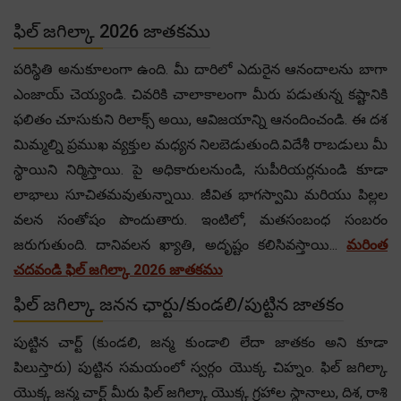
ఫిల్ జగిల్కా 2026 జాతకము
పరిస్థితి అనుకూలంగా ఉంది. మీ దారిలో ఎదురైన ఆనందాలను బాగా
ఎంజాయ్ చెయ్యండి. చివరికి చాలాకాలంగా మీరు పడుతున్న కష్టానికి
ఫలితం చూసుకుని రిలాక్స్ అయి, ఆవిజయాన్ని ఆనందించండి. ఈ దశ
మిమ్మల్ని ప్రముఖ వ్యక్తుల మధ్యన నిలబెడుతుంది.విదేశీ రాబడులు మీ
స్థాయిని నిర్మిస్తాయి. పై అధికారులనుండి, సుపీరియర్లనుండి కూడా
లాభాలు సూచితమవుతున్నాయి. జీవిత భాగస్వామి మరియు పిల్లల
వలన సంతోషం పొందుతారు. ఇంటిలో, మతసంబంధ సంబరం
జరుగుతుంది. దానివలన ఖ్యాతి, అదృష్టం కలిసివస్తాయి...
మరింత
చదవండి ఫిల్ జగిల్కా 2026 జాతకము
ఫిల్ జగిల్కా జనన ఛార్టు/కుండలి/పుట్టిన జాతకం
పుట్టిన చార్ట్ (కుండలి, జన్మ కుండాలి లేదా జాతకం అని కూడా
పిలుస్తారు) పుట్టిన సమయంలో స్వర్గం యొక్క చిహ్నం. ఫిల్ జగిల్కా
యొక్క జన్మ చార్ట్ మీరు ఫిల్ జగిల్కా యొక్క గ్రహాల స్థానాలు, దిశ, రాశి