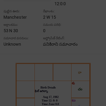
12:0:0
పుట్టిన ఊరు:
రేఖాంశం:
Manchester
2 W 15
అక్షాంశము:
సమయ పరిధి:
53 N 30
0
సమాచార వనరులు:
ఆస్ట్రోసేజ్ రేటింగ్:
Unknown
పనికిరాని సమాచారం