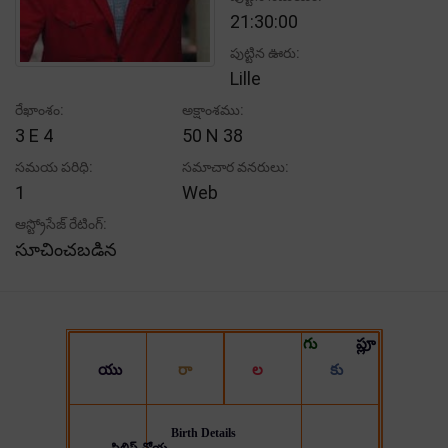
21:30:00
పుట్టిన ఊరు:
Lille
రేఖాంశం:
అక్షాంశము:
3 E 4
50 N 38
సమయ పరిధి:
సమాచార వనరులు:
1
Web
ఆస్ట్రోసేజ్ రేటింగ్:
సూచించబడిన