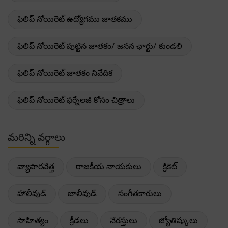
ఫిలిప్ నోయిరెట్ ఉద్యోగము జాతకము
ఫిలిప్ నోయిరెట్ పుట్టిన జాతకం/ జనన ఛార్టు/ కుండలి
ఫిలిప్ నోయిరెట్ జాతకం నివేదిక
ఫిలిప్ నోయిరెట్ ఫర్నేలజీ కోసం చిత్రాలు
మరిన్ని వర్గాలు
వ్యాపారవేత్త
రాజకీయ నాయకులు
క్రికెట్
హాలీవుడ్
బాలీవుడ్
సంగీతకారులు
సాహిత్యం
క్రీడలు
నేరస్తులు
జ్యోతిష్కులు