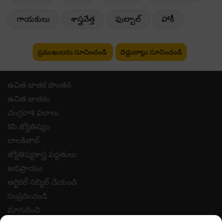
గాయకులు
శాస్త్రవేత్త
ఫుట్బాల్
హాకీ
ప్రముఖులను సూచించండి
దిద్దుబాట్లు సూచించండి
ఉచిత జాతక పొంతన
ఉచిత జాతకం
చంద్రరాశి ఫలాలు
కెపి జ్యోతిష్యం
లాలకితాబ్
జ్యోతిష్యశాస్త్ర పద్ధతులు
అభిప్రాయం
ఆర్టికల్ సబ్మిట్ చేయండి
సంప్రదించండి
మాగురించి