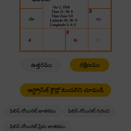
ఉత్తరము
దక్షిణము
ఫిలిప్ నోయిరెట్ జాతకము
ఫిలిప్ నోయిరెట్ గురించి
ఫిలిప్ నోయిరెట్ ప్రేమ జాతకము