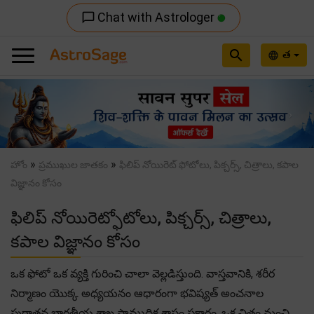
Chat with Astrologer
chat_bubble_outline
search
త
language
Previous
Nex
»
»
హోం
ప్రముఖుల జాతకం
ఫిలిప్ నోయిరెట్ ఫోటోలు, పిక్చర్స్, చిత్రాలు, కపాల
విజ్ఞానం కోసం
ఫిలిప్ నోయిరెట్ఫోటోలు, పిక్చర్స్, చిత్రాలు,
కపాల విజ్ఞానం కోసం
ఒక ఫోటో ఒక వ్యక్తి గురించి చాలా వెల్లడిస్తుంది. వాస్తవానికి, శరీర
నిర్మాణం యొక్క అధ్యయనం ఆధారంగా భవిష్యత్ అంచనాల
పురాతన భారతీయ శాఖ సాముద్రిక శాస్త్రం ప్రకారం, ఒక చిత్రం మంచి