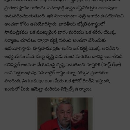
ప్రారంభ స్థానం కాగలదు. సమాధుక్రి శాస్త్రం శస్త్రచికిత్సకు దాదాపుగా
అనువదించబడుతుంది, ఇది సాధారణంగా పుర్రె ఆకారం ఉపయోగించి
అంచనా కోసం ఉపయోగిస్తారు. భారతీయ జ్యోతిషశాస్త్రంలో
సాముద్రికము ఒక ముఖ్యమైన భాగం మరియు ఒక శరీరం యొక్క
నిర్మాణం చూడటం ద్వారా వ్యక్తి గురించి అంచనా వేసేందుకు
ఉపయోగిస్తారు. హస్తసాముద్రికం అనేది ఒక వ్యక్తి యొక్క అరచేతిని
అధ్యయనం చేయడంపై దృష్టి పెడుతుంది మరియు దానిపై ఆధారపడి
భవిష్యత్ అంచనా వేయడంపై దృష్టి పెడుతుంది. హస్తకళ (హస్ట్ రేఖా)
దాని పెద్ద బంధువు సమూద్రిక్ శాస్త్రం కన్నా ఎక్కువ ప్రజాదరణ
పొందింది. AstroSage.com మీకు ఒక ఫోటో గేలరీని ఇస్తుంది,
ఇందులో మీకు ఇమేజ్లు మరియు పిక్సెల్స్ ఉన్నాయి.