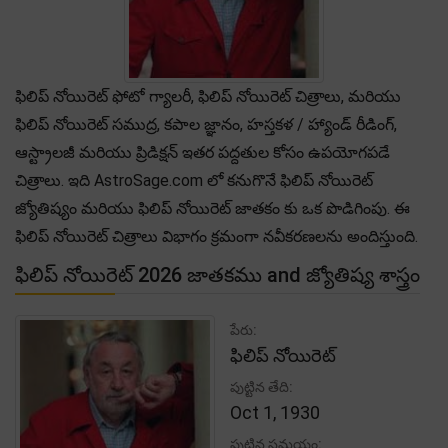
ఫిలిప్ నోయిరెట్ ఫోటో గ్యాలరీ, ఫిలిప్ నోయిరెట్ చిత్రాలు, మరియు
ఫిలిప్ నోయిరెట్ సముద్ర, కపాల జ్ఞానం, హస్తకళ / హ్యాండ్ రీడింగ్,
ఆస్ట్రాలజీ మరియు ప్రిడిక్షన్ ఇతర పద్దతుల కోసం ఉపయోగపడే
చిత్రాలు. ఇది AstroSage.com లో కనుగొనే ఫిలిప్ నోయిరెట్
జ్యోతిష్యం మరియు ఫిలిప్ నోయిరెట్ జాతకం కు ఒక పొడిగింపు. ఈ
ఫిలిప్ నోయిరెట్ చిత్రాలు విభాగం క్రమంగా నవీకరణలను అందిస్తుంది.
ఫిలిప్ నోయిరెట్ 2026 జాతకము and జ్యోతిష్య శాస్త్రం
పేరు:
ఫిలిప్ నోయిరెట్
పుట్టిన తేది:
Oct 1, 1930
పుట్టిన సమయం: