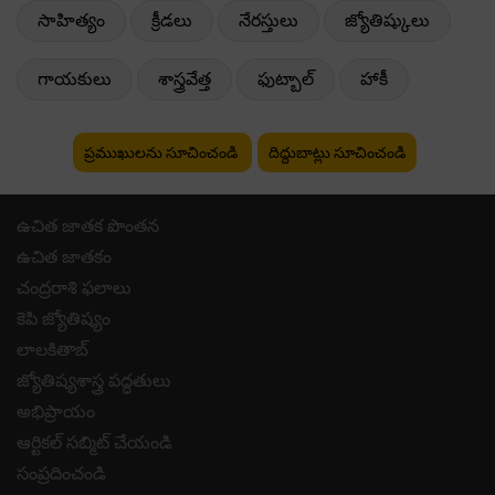
సాహిత్యం
క్రీడలు
నేరస్తులు
జ్యోతిష్కులు
గాయకులు
శాస్త్రవేత్త
ఫుట్బాల్
హాకీ
ప్రముఖులను సూచించండి
దిద్దుబాట్లు సూచించండి
ఉచిత జాతక పొంతన
ఉచిత జాతకం
చంద్రరాశి ఫలాలు
కెపి జ్యోతిష్యం
లాలకితాబ్
జ్యోతిష్యశాస్త్ర పద్ధతులు
అభిప్రాయం
ఆర్టికల్ సబ్మిట్ చేయండి
సంప్రదించండి