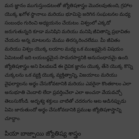
మన జ్ఞానం ముగుస్తుండటంతో జ్యోతిషశాస్త్రం మొదలవుతుంది, గ్రహాల
యొక్క ఖగోళ స్థానాలు మరియు భూమిపై జరిగిన సంఘటనల మధ్య
సంబంధం గురించి అధ్యయనం చేయటం. విశ్వంలో ఎక్కడో
జరుగుతున్నది కూడా మనిషిని మరియు మనిషి జీవితాన్ని ప్రభావితం
చేయదు అన్న మాటలను మేము తిరస్కరించలేము. మీ జీవితం
మరియు విశ్వం యొక్క లయాల మధ్య ఒక ముఖ్యమైన విషయం
ఏమిటంటే ఇది లయబద్ధమైన సామరస్యానికి అనుసంధానమై ఉంది.
జ్యోతిషశాస్త్రం అని పిలవబడే ఈ దైవిక జ్ఞానం యొక్క తేనె యొక్క కొన్ని
చుక్కలను ఒక వ్యక్తి యొక్క వ్యక్తిత్వాన్ని, విజయాలు మరియు
వైఫల్యాలను అర్థం చేసుకోవటానికి మరియు ఎవరైనా కొంతకాలం ఎలా
అనుభూతి చెందాలి లేదా ప్రవర్తించేలా ఎలా అంచనా వేయవచ్చో
తెలుసుకోండి. అదృశ్య శక్తులు వాటితో చదరంగం ఆట ఆడినప్పుడు
ఏమి జారుతుందో అర్థం చేసుకోవడానికి ప్రముఖ జ్యోతిషశాస్త్రాన్ని
చూద్దాం.
పియా బాజ్పాయి జ్యోతిష్య శాస్త్రం