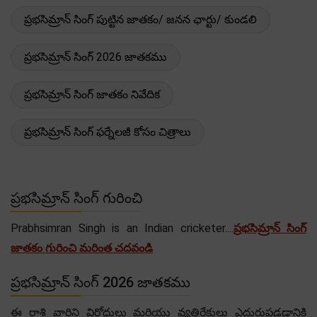
ప్రభసిమ్రాన్ సింగ్ పుట్టిన జాతకం/ జనన ఛార్టు/ కుండలి
ప్రభసిమ్రాన్ సింగ్ 2026 జాతకము
ప్రభసిమ్రాన్ సింగ్ జాతకం నివేదిక
ప్రభసిమ్రాన్ సింగ్ ఫర్నేలజీ కోసం చిత్రాలు
ప్రభసిమ్రాన్ సింగ్ గురించి
Prabhsimran Singh is an Indian cricketer....
ప్రభసిమ్రాన్ సింగ్
జాతకం గురించి మరింత చదవండి
ప్రభసిమ్రాన్ సింగ్ 2026 జాతకము
ఈ రాశి వారిని విరోధులు మరియు వ్యతిరేకులు ఎదురుపడడానికి