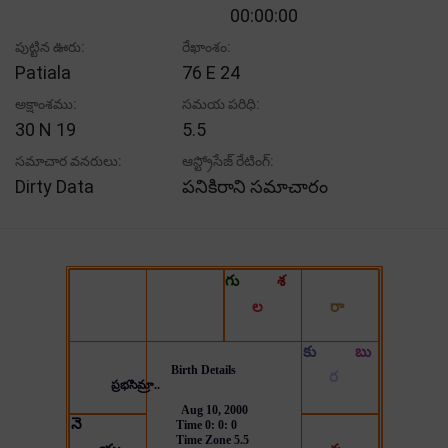
00:00:00
పుట్టిన ఊరు:
రేఖాంశం:
Patiala
76 E 24
అక్షాంశము:
సమయ పరిధి:
30 N 19
5.5
సమాచార వనరులు:
ఆస్ట్రోసేజ్ రేటింగ్:
Dirty Data
పనికిరాని సమాచారం