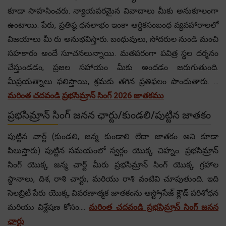
కూడా సాహసించరు. న్యాయపరమైన వివాదాలు మీకు అనుకూలంగా
ఉంటాయి. పేరు, ప్రతిష్ఠ ధనలాభం ఇంకా ఆర్థికసంబంధ వ్యవహారాలలో
విజయాలు మీ రు అనుభవిస్తారు. బంధువులు, సోదరుల నుండి మంచి
సహకారం అందే సూచనలున్నాయి. మతపరంగా పవిత్ర స్థల దర్శనం
చేస్తుండడం, ప్రజల సహాయం మీకు అందడం జరుగుతుంది.
మీప్రయత్నాలు ఫలిస్తాయి, శ్రమకు తగిన ప్రతిఫలం పొందుతారు. ...
మరింత చదవండి ప్రభసిమ్రాన్ సింగ్ 2026 జాతకము
ప్రభసిమ్రాన్ సింగ్ జనన ఛార్టు/కుండలి/పుట్టిన జాతకం
పుట్టిన చార్ట్ (కుండలి, జన్మ కుండాలి లేదా జాతకం అని కూడా
పిలుస్తారు) పుట్టిన సమయంలో స్వర్గం యొక్క చిహ్నం. ప్రభసిమ్రాన్
సింగ్ యొక్క జన్మ చార్ట్ మీరు ప్రభసిమ్రాన్ సింగ్ యొక్క గ్రహాల
స్థానాలు, దిశ, రాశి చార్టు, మరియు రాశి వంటివి చూపుతుంది. ఇది
సెలబ్రిటీ పేరు యొక్క వివరణాత్మక జాతకంను ఆస్ట్రోసేజ్ క్లౌడ్ పరిశోధన
మరియు విశ్లేషణ కోసం....
మరింత చదవండి ప్రభసిమ్రాన్ సింగ్ జనన
ఛార్టు