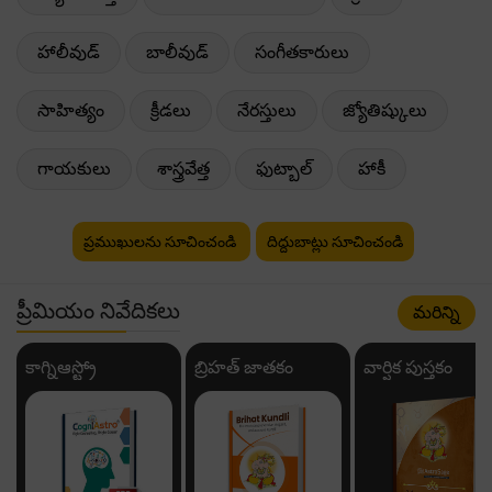
హాలీవుడ్
బాలీవుడ్
సంగీతకారులు
సాహిత్యం
క్రీడలు
నేరస్తులు
జ్యోతిష్కులు
గాయకులు
శాస్త్రవేత్త
ఫుట్బాల్
హాకీ
ప్రముఖులను సూచించండి
దిద్దుబాట్లు సూచించండి
ప్రీమియం నివేదికలు
మరిన్ని
కాగ్నిఆస్ట్రో
బ్రిహత్ జాతకం
వార్షిక పుస్తకం