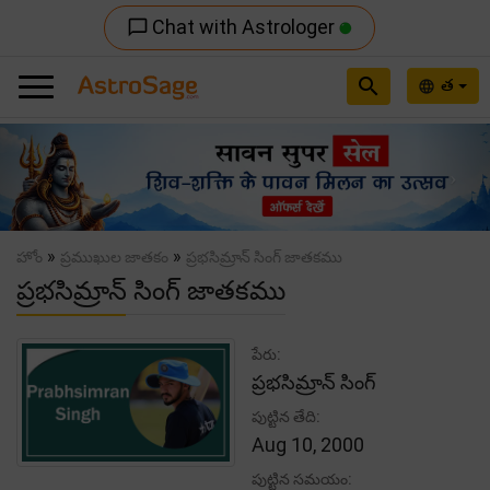
Chat with Astrologer
chat_bubble_outline
search
త
language
Previous
Nex
»
»
హోం
ప్రముఖుల జాతకం
ప్రభసిమ్రాన్ సింగ్ జాతకము
ప్రభసిమ్రాన్ సింగ్ జాతకము
పేరు:
ప్రభసిమ్రాన్ సింగ్
పుట్టిన తేది:
Aug 10, 2000
పుట్టిన సమయం: