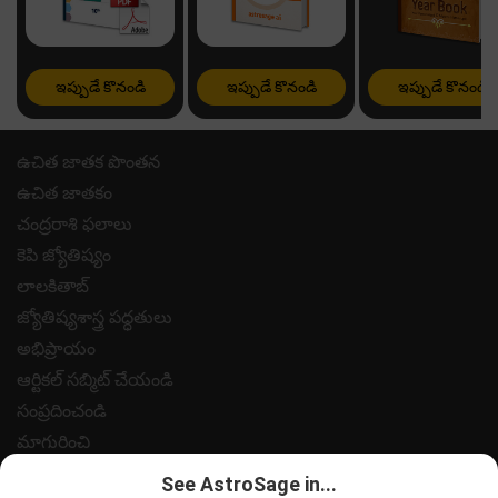
ఇప్పుడే కొనండి
ఇప్పుడే కొనండి
ఇప్పుడే కొనండి
ఉచిత జాతక పొంతన
ఉచిత జాతకం
చంద్రరాశి ఫలాలు
కెపి జ్యోతిష్యం
లాలకితాబ్
జ్యోతిష్యశాస్త్ర పద్ధతులు
అభిప్రాయం
ఆర్టికల్ సబ్మిట్ చేయండి
సంప్రదించండి
మాగురించి
పేమెంట్
See AstroSage in...