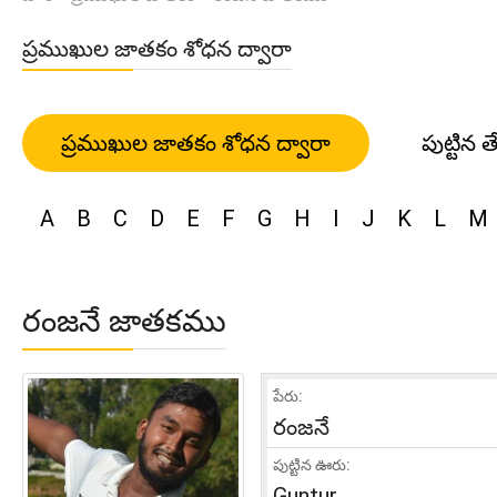
ప్రముఖుల జాతకం శోధన ద్వారా
ప్రముఖుల జాతకం శోధన ద్వారా
పుట్టిన త
A
B
C
D
E
F
G
H
I
J
K
L
M
రంజనే జాతకము
పేరు:
రంజనే
పుట్టిన ఊరు:
Guntur