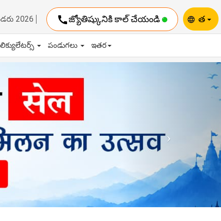
call
జ్యోతిష్కునికి కాల్ చేయండి
త
ెండరు 2026
language
ాలిక్యులేటర్స్
పండుగలు
ఇతర
Next