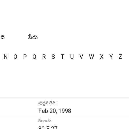
ేది
పేరు
N
O
P
Q
R
S
T
U
V
W
X
Y
Z
పుట్టిన తేది:
Feb 20, 1998
రేఖాంశం:
80 E 27