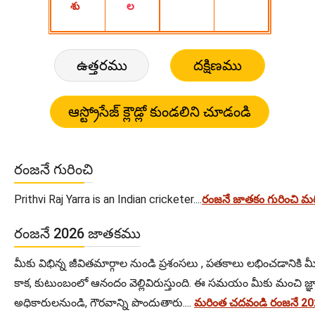
ఉత్తరము
దక్షిణము
రంజనే గురించి
Prithvi Raj Yarra is an Indian cricketer....
రంజనే జాతకం గురించి మ
రంజనే 2026 జాతకము
మీకు విభిన్న జీవితమార్గాల నుండి ప్రశంసలు , పతకాలు లభించడానిక
కాక, కుటుంబంలో ఆనందం వెల్లివిరుస్తుంది. ఈ సమయం మీకు మంచి జ్ఞ
అధికారులనుండి, గౌరవాన్ని పొందుతారు....
మరింత చదవండి రంజనే 2