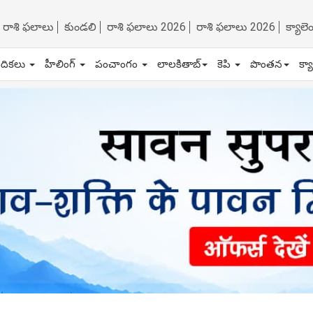
రాశి ఫలాలు
కుండలి
రాశి ఫలాలు 2026
రాశి ఫలాలు 2026
క్యాల
ేదికలు
హీలింగ్
పంచాంగం
లాలకితాబ్
కెపి
పొంతన
క్య