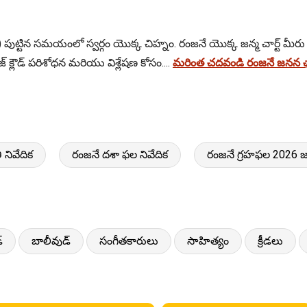
ు) పుట్టిన సమయంలో స్వర్గం యొక్క చిహ్నం. రంజనే యొక్క జన్మ చార్ట్ మీరు 
 క్లౌడ్ పరిశోధన మరియు విశ్లేషణ కోసం....
మరింత చదవండి రంజనే జనన ఛా
 నివేదిక
రంజనే దశా ఫల నివేదిక
రంజనే గ్రహఫల 2026 
్
బాలీవుడ్
సంగీతకారులు
సాహిత్యం
క్రీడలు