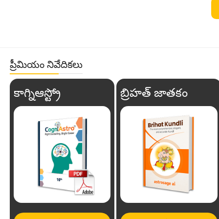
ప్రీమియం నివేదికలు
కాగ్నిఆస్ట్రో
బ్రిహత్ జాతకం