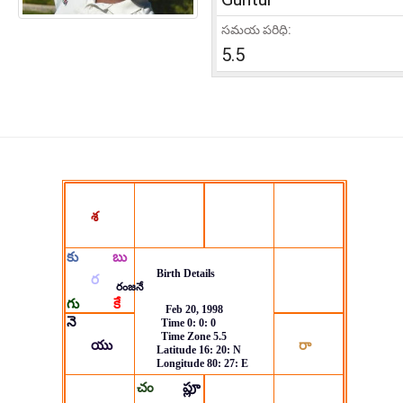
సమయ పరిధి:
5.5