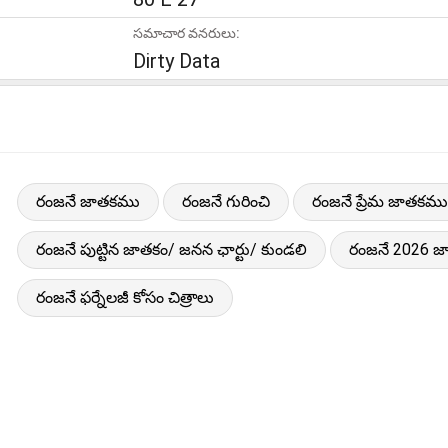
సమాచార వనరులు:
Dirty Data
రంజనే జాతకము
రంజనే గురించి
రంజనే ప్రేమ జాతకము
రంజనే పుట్టిన జాతకం/ జనన ఛార్టు/ కుండలి
రంజనే 2026 
రంజనే ఫర్నేలజీ కోసం చిత్రాలు