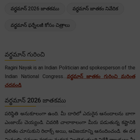
వర్థమాన్ 2026 జాతకము
వర్థమాన్ జాతకం నివేదిక
వర్థమాన్ ఫర్నేలజీ కోసం చిత్రాలు
వర్థమాన్ గురించి
Ragini Nayak is an Indian Politician and spokesperson of the
Indian National Congress....
వర్థమాన్ జాతకం గురించి మరింత
చదవండి
వర్థమాన్ 2026 జాతకము
పరిస్థితి అనుకూలంగా ఉంది. మీ దారిలో ఎదురైన ఆనందాలను బాగా
ఎంజాయ్ చెయ్యండి. చివరికి చాలాకాలంగా మీరు పడుతున్న కష్టానికి
ఫలితం చూసుకుని రిలాక్స్ అయి, ఆవిజయాన్ని ఆనందించండి. ఈ దశ
మిమ్మల్ని ప్రముఖ వ్యక్తుల మధ్యన నిలబెడుతుంది.విదేశీ రాబడులు మీ