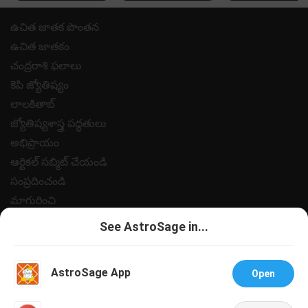
ఉచిత జాతక పొంతన
ఉచిత జాతకం
చంద్రరాశి ఫలాలు
కెపి జ్యోతిష్యం
లాలకితాబ్
జ్యోతిష్యశాస్త్ర పద్ధతులు
అభిప్రాయం
ఆర్టికల్ సబ్మిట్ చేయండి
సంప్రదించండి
మాగురించి
పేమెంట్
See AstroSage in...
గోప్యత విధానం
నియమ నిబంధనలు
AstroSage App
Open
సహాయం
ఉద్యోగములు @ ఆస్ట్రోసేజ్