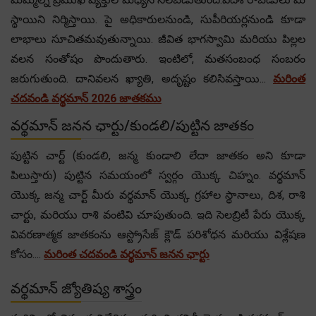
స్థాయిని నిర్మిస్తాయి. పై అధికారులనుండి, సుపీరియర్లనుండి కూడా
లాభాలు సూచితమవుతున్నాయి. జీవిత భాగస్వామి మరియు పిల్లల
వలన సంతోషం పొందుతారు. ఇంటిలో, మతసంబంధ సంబరం
జరుగుతుంది. దానివలన ఖ్యాతి, అదృష్టం కలిసివస్తాయి...
మరింత
చదవండి వర్థమాన్ 2026 జాతకము
వర్థమాన్ జనన ఛార్టు/కుండలి/పుట్టిన జాతకం
పుట్టిన చార్ట్ (కుండలి, జన్మ కుండాలి లేదా జాతకం అని కూడా
పిలుస్తారు) పుట్టిన సమయంలో స్వర్గం యొక్క చిహ్నం. వర్థమాన్
యొక్క జన్మ చార్ట్ మీరు వర్థమాన్ యొక్క గ్రహాల స్థానాలు, దిశ, రాశి
చార్టు, మరియు రాశి వంటివి చూపుతుంది. ఇది సెలబ్రిటీ పేరు యొక్క
వివరణాత్మక జాతకంను ఆస్ట్రోసేజ్ క్లౌడ్ పరిశోధన మరియు విశ్లేషణ
కోసం....
మరింత చదవండి వర్థమాన్ జనన ఛార్టు
వర్థమాన్ జ్యోతిష్య శాస్త్రం