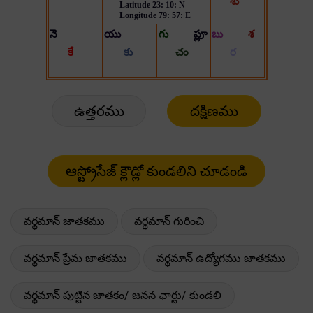
ఉత్తరము
దక్షిణము
వర్థమాన్ జాతకము
వర్థమాన్ గురించి
వర్థమాన్ ప్రేమ జాతకము
వర్థమాన్ ఉద్యోగము జాతకము
వర్థమాన్ పుట్టిన జాతకం/ జనన ఛార్టు/ కుండలి