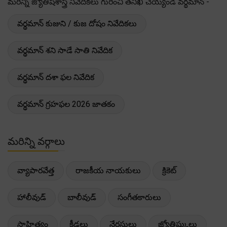
మరిన్ని జ్యోతిషశాస్త్ర నివేదికలు గురించి తనిఖీ చెయ్యండి వర్థమాన్ -
వర్థమాన్ కుజుని / కుజ దోషం నివేదికలు
వర్థమాన్ శని సాడే సాతి నివేదిక
వర్థమాన్ దశా ఫల నివేదిక
వర్థమాన్ గ్రహఫల 2026 జాతకం
మరిన్ని వర్గాలు
వ్యాపారవేత్త
రాజకీయ నాయకులు
క్రికెట్
హాలీవుడ్
బాలీవుడ్
సంగీతకారులు
సాహిత్యం
క్రీడలు
నేరస్తులు
జ్యోతిష్కులు