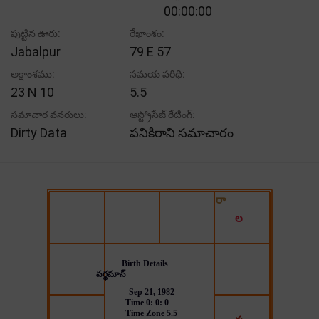
00:00:00
పుట్టిన ఊరు:
రేఖాంశం:
Jabalpur
79 E 57
అక్షాంశము:
సమయ పరిధి:
23 N 10
5.5
సమాచార వనరులు:
ఆస్ట్రోసేజ్ రేటింగ్:
Dirty Data
పనికిరాని సమాచారం