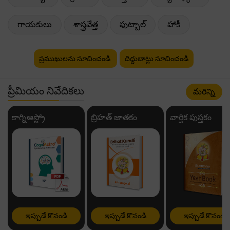
గాయకులు
శాస్త్రవేత్త
ఫుట్బాల్
హాకీ
ప్రముఖులను సూచించండి
దిద్దుబాట్లు సూచించండి
ప్రీమియం నివేదికలు
మరిన్ని
కాగ్నిఆస్ట్రో
బ్రిహత్ జాతకం
వార్షిక పుస్తకం
ఇప్పుడే కొనండి
ఇప్పుడే కొనండి
ఇప్పుడే కొనండి