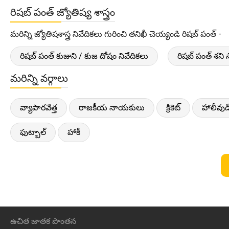
రిషబ్ పంత్ జ్యోతిష్య శాస్త్రం
మరిన్ని జ్యోతిషశాస్త్ర నివేదికలు గురించి తనిఖీ చెయ్యండి రిషబ్ పంత్ -
రిషబ్ పంత్ కుజుని / కుజ దోషం నివేదికలు
రిషబ్ పంత్ శని 
మరిన్ని వర్గాలు
వ్యాపారవేత్త
రాజకీయ నాయకులు
క్రికెట్
హాలీవుడ
ఫుట్బాల్
హాకీ
ఉచిత జాతక పొంతన