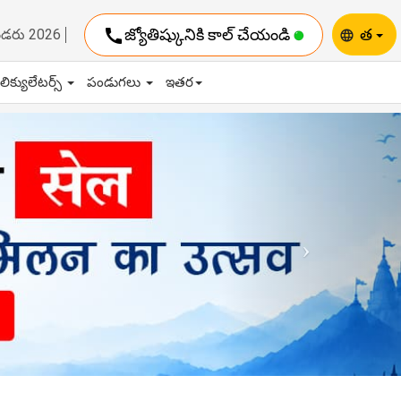
call
జ్యోతిష్కునికి కాల్ చేయండి
త
ెండరు 2026
language
ాలిక్యులేటర్స్
పండుగలు
ఇతర
Next