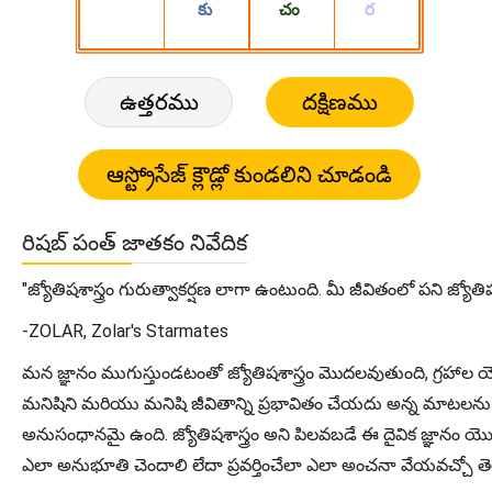
ఉత్తరము
దక్షిణము
రిషబ్ పంత్ జాతకం నివేదిక
"జ్యోతిషశాస్త్రం గురుత్వాకర్షణ లాగా ఉంటుంది. మీ జీవితంలో పని జ్యో
-ZOLAR, Zolar's Starmates
మన జ్ఞానం ముగుస్తుండటంతో జ్యోతిషశాస్త్రం మొదలవుతుంది, గ్రహ
మనిషిని మరియు మనిషి జీవితాన్ని ప్రభావితం చేయదు అన్న మాటల
అనుసంధానమై ఉంది. జ్యోతిషశాస్త్రం అని పిలవబడే ఈ దైవిక జ్ఞానం యొక
ఎలా అనుభూతి చెందాలి లేదా ప్రవర్తించేలా ఎలా అంచనా వేయవచ్చో తెలుస