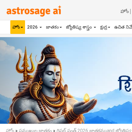
హోం
హోం
2026
జాతకం
జ్యోతిష్య శాస్త్రం
క్షుద్ర
ఉచిత నివ
Previous
హోం
»
ప్రముఖుల జాతకం
»
రిషబ్ పంత్ 2026 జాతకముand జ్యోతిష్య శా