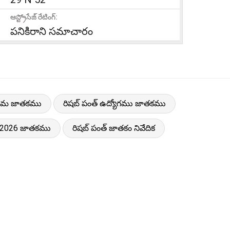
ఆస్ట్రోసేజ్ రేటింగ్:
పనికిరాని సమాచారం
ప్రేమ జాతకము
రిషబ్ పంత్ ఉద్యోగము జాతకము
్ 2026 జాతకము
రిషబ్ పంత్ జాతకం నివేదిక