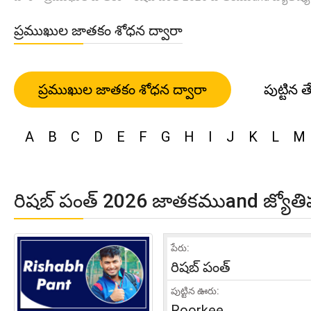
ప్రముఖుల జాతకం శోధన ద్వారా
ప్రముఖుల జాతకం శోధన ద్వారా
పుట్టిన త
A
B
C
D
E
F
G
H
I
J
K
L
M
రిషబ్ పంత్ 2026 జాతకముand జ్యోతిష్య 
పేరు:
రిషబ్ పంత్
పుట్టిన ఊరు:
Roorkee