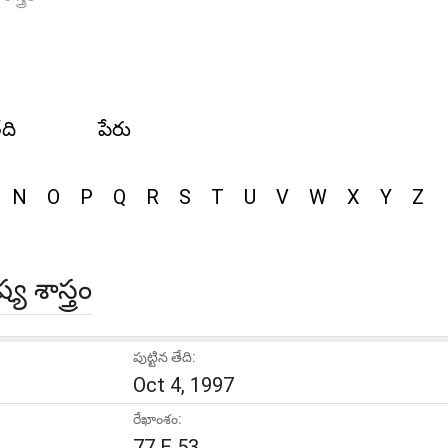
ేది
పేరు
N
O
P
Q
R
S
T
U
V
W
X
Y
Z
శాస్త్రం
పుట్టిన తేది:
Oct 4, 1997
రేఖాంశం:
77 E 53