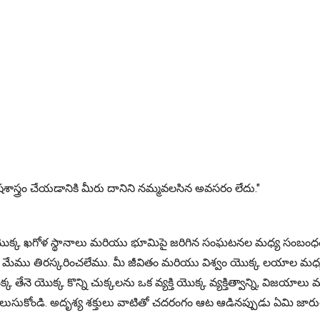
తిషశాస్త్రం చేయడానికి మీరు దానిని నమ్మవలసిన అవసరం లేదు."
ాల యొక్క ఖగోళ స్థానాలు మరియు భూమిపై జరిగిన సంఘటనల మధ్య సంబంధ
ను మేము తిరస్కరించలేము. మీ జీవితం మరియు విశ్వం యొక్క లయాల 
్క తేనె యొక్క కొన్ని చుక్కలను ఒక వ్యక్తి యొక్క వ్యక్తిత్వాన్ని, విజ
ుకోండి. అదృశ్య శక్తులు వాటితో చదరంగం ఆట ఆడినప్పుడు ఏమి జారుతుందో 