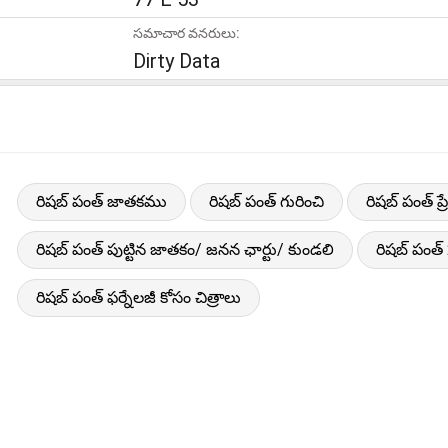
సమాచార వనరులు:
Dirty Data
రిషబ్ పంత్ జాతకము
రిషబ్ పంత్ గురించి
రిషబ్ పంత్ 
రిషబ్ పంత్ పుట్టిన జాతకం/ జనన ఛార్టు/ కుండలి
రిషబ్ పంత
రిషబ్ పంత్ ఫర్నేలజీ కోసం చిత్రాలు