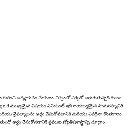
ం గురించి అధ్యయనం చేయటం. విశ్వంలో ఎక్కడో జరుగుతున్నది కూడా
మధ్య ఒక ముఖ్యమైన విషయం ఏమిటంటే ఇది లయబద్ధమైన సామరస్యానికి
యాలు మరియు వైఫల్యాలను అర్థం చేసుకోవటానికి మరియు ఎవరైనా కొంతకాలం
అర్థం చేసుకోవడానికి ప్రముఖ జ్యోతిషశాస్త్రాన్ని చూద్దాం.