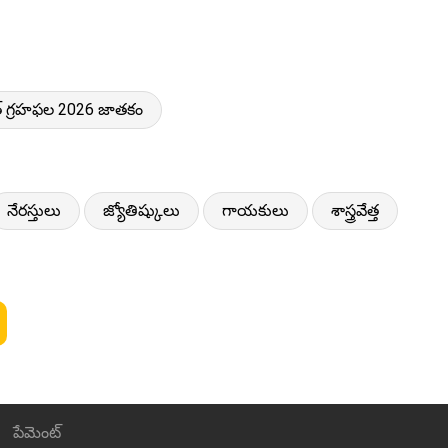
త్ గ్రహఫల 2026 జాతకం
నేరస్తులు
జ్యోతిష్కులు
గాయకులు
శాస్త్రవేత్త
పేమెంట్