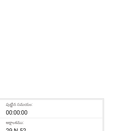
పుట్టిన సమయం:
00:00:00
అక్షాంశము:
29 N 52