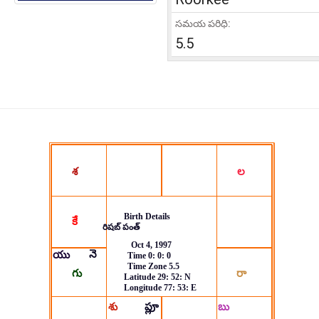
సమయ పరిధి:
5.5