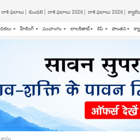
రాశి ఫలాలు
కుండలి
రాశి ఫలాలు 2026
రాశి ఫలాలు 2026
క్యాల
ేదికలు
హీలింగ్
పంచాంగం
లాలకితాబ్
కెపి
పొంతన
క్య
స్త్రం