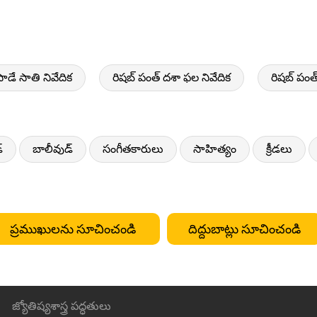
సాడే సాతి నివేదిక
రిషబ్ పంత్ దశా ఫల నివేదిక
రిషబ్ పం
్
బాలీవుడ్
సంగీతకారులు
సాహిత్యం
క్రీడలు
ప్రముఖులను సూచించండి
దిద్దుబాట్లు సూచించండి
జ్యోతిష్యశాస్త్ర పద్ధతులు