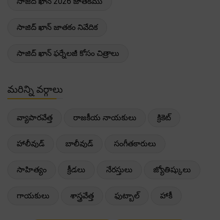
సాజిద్ ఖాన్ 2026 జాతకము
సాజిద్ ఖాన్ జాతకం నివేదిక
సాజిద్ ఖాన్ ఫర్నేలజీ కోసం చిత్రాలు
మరిన్ని వర్గాలు
వ్యాపారవేత్త
రాజకీయ నాయకులు
క్రికెట్
హాలీవుడ్
బాలీవుడ్
సంగీతకారులు
సాహిత్యం
క్రీడలు
నేరస్తులు
జ్యోతిష్కులు
గాయకులు
శాస్త్రవేత్త
ఫుట్బాల్
హాకీ