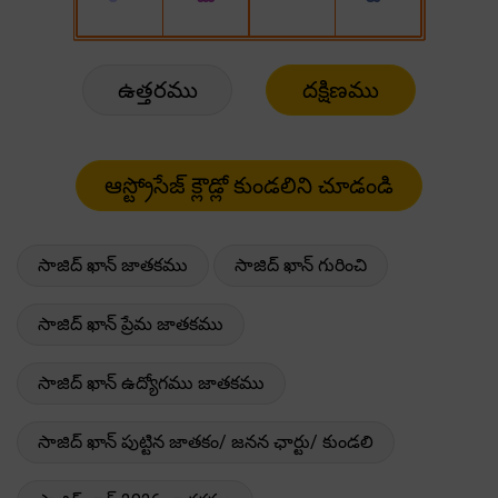
ఉత్తరము
దక్షిణము
సాజిద్ ఖాన్ జాతకము
సాజిద్ ఖాన్ గురించి
సాజిద్ ఖాన్ ప్రేమ జాతకము
సాజిద్ ఖాన్ ఉద్యోగము జాతకము
సాజిద్ ఖాన్ పుట్టిన జాతకం/ జనన ఛార్టు/ కుండలి