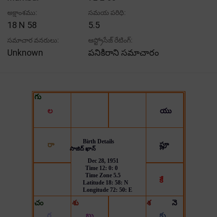
అక్షాంశము:
సమయ పరిధి:
18 N 58
5.5
సమాచార వనరులు:
ఆస్ట్రోసేజ్ రేటింగ్:
Unknown
పనికిరాని సమాచారం