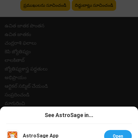
ప్రముఖులను సూచించండి
దిద్దుబాట్లు సూచించండి
ఉచిత జాతక పొంతన
ఉచిత జాతకం
చంద్రరాశి ఫలాలు
కెపి జ్యోతిష్యం
లాలకితాబ్
జ్యోతిష్యశాస్త్ర పద్ధతులు
అభిప్రాయం
ఆర్టికల్ సబ్మిట్ చేయండి
సంప్రదించండి
మాగురించి
పేమెంట్
See AstroSage in...
గోప్యత విధానం
నియమ నిబంధనలు
AstroSage App
Open
సహాయం