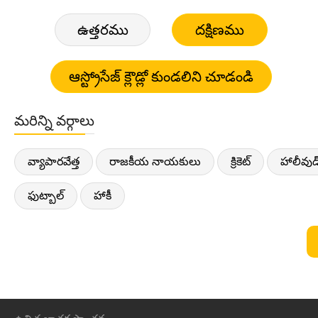
ఉత్తరము
దక్షిణము
మరిన్ని వర్గాలు
వ్యాపారవేత్త
రాజకీయ నాయకులు
క్రికెట్
హాలీవుడ
ఫుట్బాల్
హాకీ