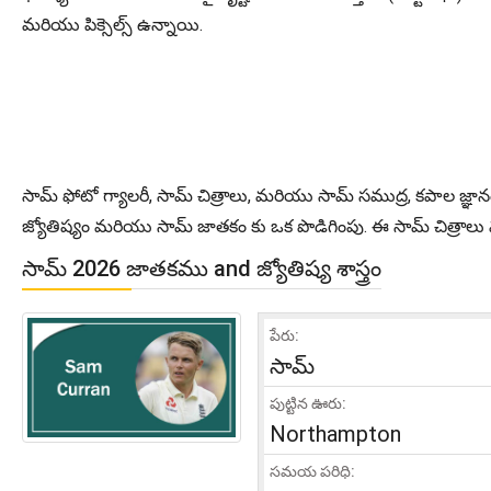
మరియు పిక్సెల్స్ ఉన్నాయి.
సామ్ ఫోటో గ్యాలరీ, సామ్ చిత్రాలు, మరియు సామ్ సముద్ర, కపాల జ్ఞాన
జ్యోతిష్యం మరియు సామ్ జాతకం కు ఒక పొడిగింపు. ఈ సామ్ చిత్రాలు 
సామ్ 2026 జాతకము and జ్యోతిష్య శాస్త్రం
పేరు:
సామ్
పుట్టిన ఊరు:
Northampton
సమయ పరిధి: