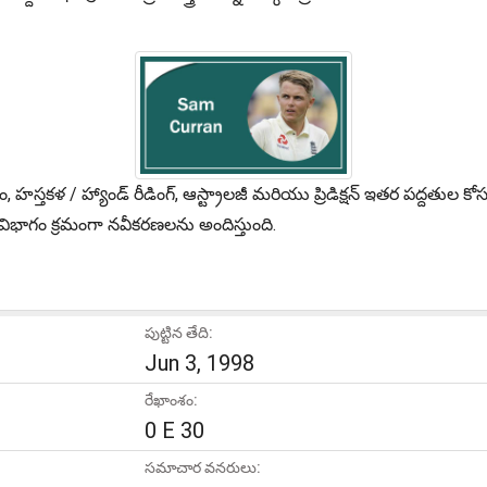
ం, హస్తకళ / హ్యాండ్ రీడింగ్, ఆస్ట్రాలజీ మరియు ప్రిడిక్షన్ ఇతర పద్దత
విభాగం క్రమంగా నవీకరణలను అందిస్తుంది.
పుట్టిన తేది:
Jun 3, 1998
రేఖాంశం:
0 E 30
సమాచార వనరులు: