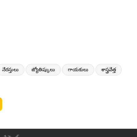
నేరస్తులు
జ్యోతిష్కులు
గాయకులు
శాస్త్రవేత్త