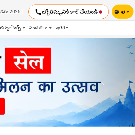
call
జ్యోతిష్కునికి కాల్ చేయండి
త
ెండరు 2026
language
ాలిక్యులేటర్స్
పండుగలు
ఇతర
Next