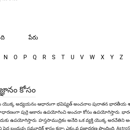
ేది
పేరు
N
O
P
Q
R
S
T
U
V
W
X
Y
Z
ిజ్ఞానం కోసం
ర నిర్మాణం యొక్క అధ్యయనం ఆధారంగా భవిష్యత్ అంచనాల పురాతన భారతీయ శాఖ స
, ఇది సాధారణంగా పుర్రె ఆకారం ఉపయోగించి అంచనా కోసం ఉపయోగిస్తారు. 
సేందుకు ఉపయోగిస్తారు. హస్తసాముద్రికం అనేది ఒక వ్యక్తి యొక్క అరచేత
 పెద్ద బంధువు సమూద్రిక్ శాస్త్రం కన్నా ఎక్కువ ప్రజాదరణ పొందింది. Ast