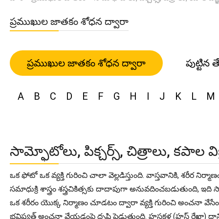
ప్రముఖుల జాతకం శోధన ద్వారా
ప్రముఖుల జాతకం శోధన ద్వారా
పుట్టిన త
A
B
C
D
E
F
G
H
I
J
K
L
M
సామ్ఫోటోలు, పిక్చర్స్, చిత్రాలు, కపాల వ
ఒక ఫోటో ఒక వ్యక్తి గురించి చాలా వెల్లడిస్తుంది. వాస్తవానికి, శరీ
సమాధుక్రి శాస్త్రం శస్త్రచికిత్సకు దాదాపుగా అనువదించబడుతుంది
ఒక శరీరం యొక్క నిర్మాణం చూడటం ద్వారా వ్యక్తి గురించి అంచనా వే
భవిష్యత్ అంచనా వేయడంపై దృష్టి పెడుతుంది. హస్తకళ (హస్ట్ రేఖా) దాని