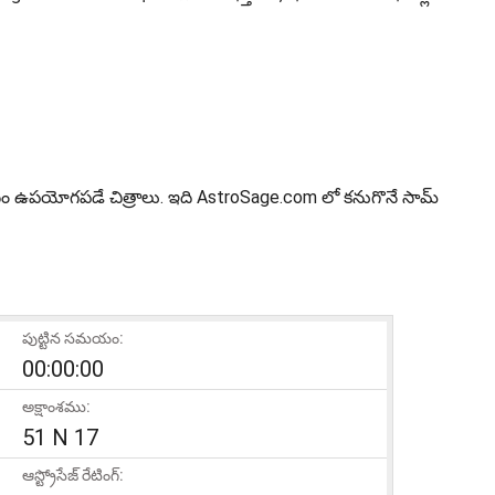
ుల కోసం ఉపయోగపడే చిత్రాలు. ఇది AstroSage.com లో కనుగొనే సామ్
పుట్టిన సమయం:
00:00:00
అక్షాంశము:
51 N 17
ఆస్ట్రోసేజ్ రేటింగ్: