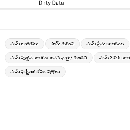
Dirty Data
సామ్ జాతకము
సామ్ గురించి
సామ్ ప్రేమ జాతకము
సామ్ పుట్టిన జాతకం/ జనన ఛార్టు/ కుండలి
సామ్ 2026 జా
సామ్ ఫర్నేలజీ కోసం చిత్రాలు