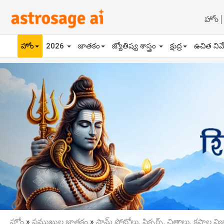
హోం
హోం
2026
జాతకం
జ్యోతిష్య శాస్త్రం
క్షుద్ర
ఉచిత నివ
Previous
హోం
»
ప్రముఖుల జాతకం
»
సామ్ ఫోటోలు, పిక్చర్స్, చిత్రాలు, కపాల వి