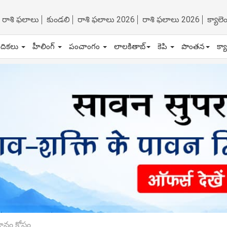
రాశి ఫలాలు
కుండలి
రాశి ఫలాలు 2026
రాశి ఫలాలు 2026
క్యాల
ేదికలు
హీలింగ్
పంచాంగం
లాలకితాబ్
కెపి
పొంతన
క్య
జ్ఞానం కోసం