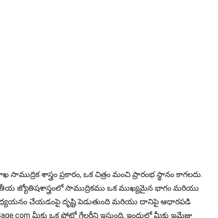
ాముద్రిక శాస్త్రం ప్రకారం, ఒక చిత్రం మంచి ప్రారంభ స్థానం కాగలదు.
భారతీయ జ్యోతిషశాస్త్రంలో సాముద్రికము ఒక ముఖ్యమైన భాగం మరియు
ిని అధ్యయనం చేయడంపై దృష్టి పెడుతుంది మరియు దానిపై ఆధారపడి
roSage.com మీకు ఒక ఫోటో గేలరీని ఇస్తుంది, ఇందులో మీకు ఇమేజ్లు