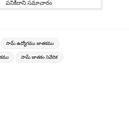
పనికిరాని సమాచారం
సామ్ ఉద్యోగము జాతకము
తకము
సామ్ జాతకం నివేదిక