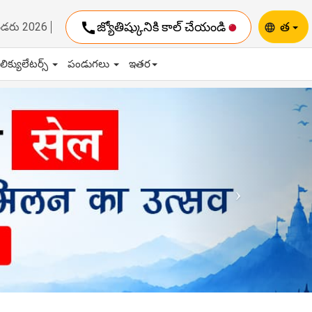
call
జ్యోతిష్కునికి కాల్ చేయండి
త
ెండరు 2026
language
ాలిక్యులేటర్స్
పండుగలు
ఇతర
Next