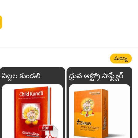
మరిన్ని
పిల్లల కుండలి
ధ్రువ ఆస్ట్రో సాఫ్ట్వేర్