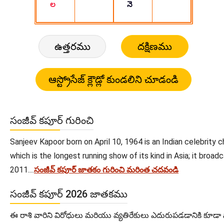
ఉత్తరము
దక్షిణము
సంజీవ్ కపూర్ గురించి
Sanjeev Kapoor born on April 10, 1964 is an Indian celebrity 
which is the longest running show of its kind in Asia; it bro
2011....
సంజీవ్ కపూర్ జాతకం గురించి మరింత చదవండి
సంజీవ్ కపూర్ 2026 జాతకము
ఈ రాశి వారిని విరోధులు మరియు వ్యతిరేకులు ఎదురుపడడానికి కూ