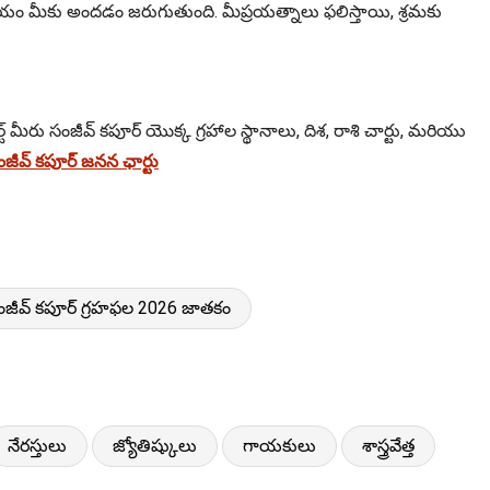
యం మీకు అందడం జరుగుతుంది. మీప్రయత్నాలు ఫలిస్తాయి, శ్రమకు
్ మీరు సంజీవ్ కపూర్ యొక్క గ్రహాల స్థానాలు, దిశ, రాశి చార్టు, మరియు
ీవ్ కపూర్ జనన ఛార్టు
ంజీవ్ కపూర్ గ్రహఫల 2026 జాతకం
నేరస్తులు
జ్యోతిష్కులు
గాయకులు
శాస్త్రవేత్త