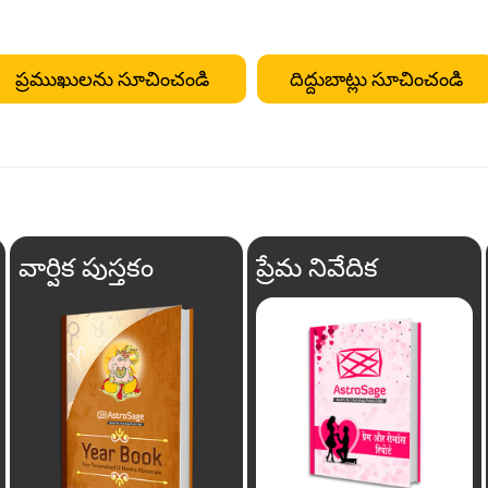
ప్రముఖులను సూచించండి
దిద్దుబాట్లు సూచించండి
వార్షిక పుస్తకం
ప్రేమ నివేదిక