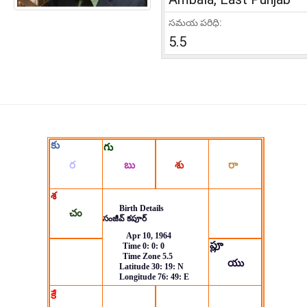
సమయ పరిధి:
5.5