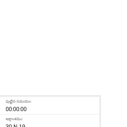
పుట్టిన సమయం:
00:00:00
అక్షాంశము:
30 N 19