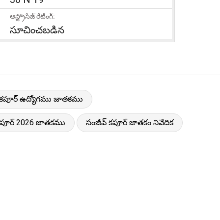
ఆస్ట్రోసేజ్ రేటింగ్:
సూచించబడిన
 కపూర్ ఉద్యోగము జాతకము
కపూర్ 2026 జాతకము
సంజీవ్ కపూర్ జాతకం నివేదిక