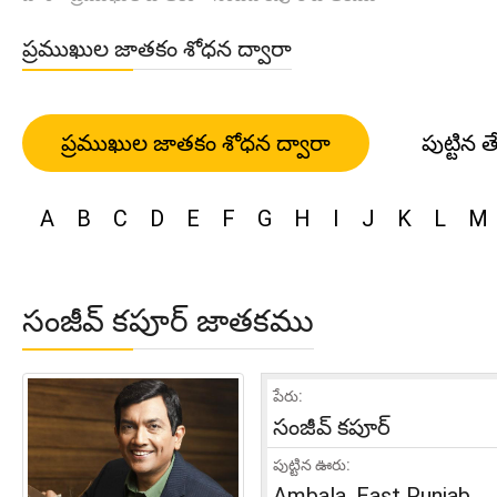
ప్రముఖుల జాతకం శోధన ద్వారా
ప్రముఖుల జాతకం శోధన ద్వారా
పుట్టిన త
A
B
C
D
E
F
G
H
I
J
K
L
M
సంజీవ్ కపూర్ జాతకము
పేరు:
సంజీవ్ కపూర్
పుట్టిన ఊరు:
Ambala, East Punjab