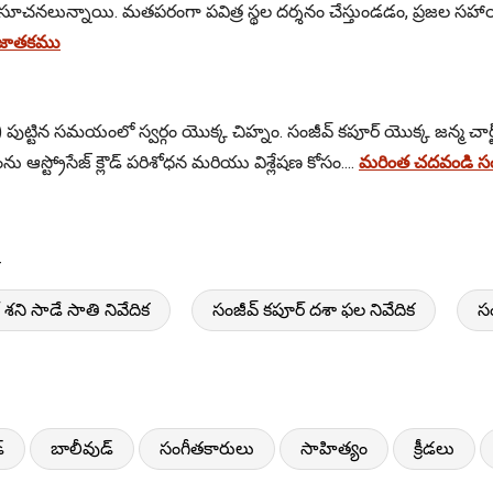
ూచనలున్నాయి. మతపరంగా పవిత్ర స్థల దర్శనం చేస్తుండడం, ప్రజల సహా
 జాతకము
ు) పుట్టిన సమయంలో స్వర్గం యొక్క చిహ్నం. సంజీవ్ కపూర్ యొక్క జన్మ చార్ట
 ఆస్ట్రోసేజ్ క్లౌడ్ పరిశోధన మరియు విశ్లేషణ కోసం....
మరింత చదవండి సంజ
-
 శని సాడే సాతి నివేదిక
సంజీవ్ కపూర్ దశా ఫల నివేదిక
స
్
బాలీవుడ్
సంగీతకారులు
సాహిత్యం
క్రీడలు