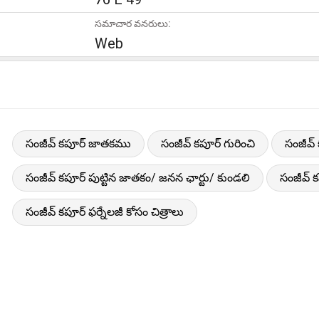
సమాచార వనరులు:
Web
సంజీవ్ కపూర్ జాతకము
సంజీవ్ కపూర్ గురించి
సంజీవ్
సంజీవ్ కపూర్ పుట్టిన జాతకం/ జనన ఛార్టు/ కుండలి
సంజీవ్ 
సంజీవ్ కపూర్ ఫర్నేలజీ కోసం చిత్రాలు