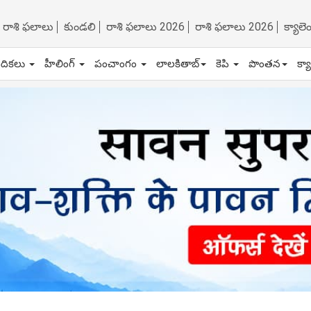
రాశి ఫలాలు
కుండలి
రాశి ఫలాలు 2026
రాశి ఫలాలు 2026
క్యాల
ేదికలు
హీలింగ్
పంచాంగం
లాలకితాబ్
కెపి
పొంతన
క్య