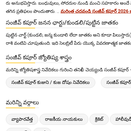
రు అనుభవిస్తారు. బంధువులు, సోదరుల నుండి మంచి సహకారం అందే స
తగిన ప్రతిఫలం పొందుతారు. ...
మరింత చదవండి సంజీవ్ కపూర్ 2026
సంజీవ్ కపూర్ జనన ఛార్టు/కుండలి/పుట్టిన జాతకం
పుట్టిన చార్ట్ (కుండలి, జన్మ కుండాలి లేదా జాతకం అని కూడా పిలుస్తార
రాశి వంటివి చూపుతుంది. ఇది సెలబ్రిటీ పేరు యొక్క వివరణాత్మక జాతకంను
సంజీవ్ కపూర్ జ్యోతిష్య శాస్త్రం
మరిన్ని జ్యోతిషశాస్త్ర నివేదికలు గురించి తనిఖీ చెయ్యండి సంజీవ్ కపూర్ 
సంజీవ్ కపూర్ కుజుని / కుజ దోషం నివేదికలు
సంజీవ్ కపూర్
మరిన్ని వర్గాలు
వ్యాపారవేత్త
రాజకీయ నాయకులు
క్రికెట్
హాలీవుడ