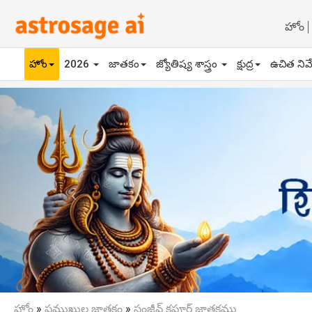
హోం
హోం
2026
జాతకం
జ్యోతిష్య శాస్త్రం
క్షుద్ర
ఉచిత నివ
Previous
హోం
»
ప్రముఖుల జాతకం
»
సంజీవ్ కపూర్ జాతకము