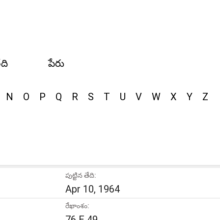
ేది
పేరు
N
O
P
Q
R
S
T
U
V
W
X
Y
Z
పుట్టిన తేది:
Apr 10, 1964
రేఖాంశం:
76 E 49