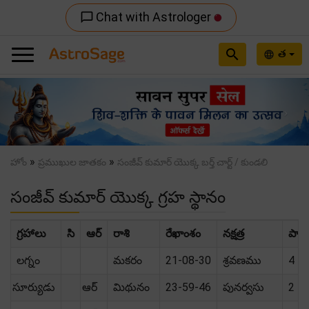
Chat with Astrologer
chat_bubble_outline
search
త
language
Previous
Nex
»
»
హోం
ప్రముఖుల జాతకం
సంజీవ్ కుమార్ యొక్క బర్త్ చార్ట్ / కుండలి
సంజీవ్ కుమార్ యొక్క గ్రహ స్థానం
గ్రహాలు
సి
ఆర్
రాశి
రేఖాంశం
నక్షత్ర
పాద
లగ్నం
మకరం
21-08-30
శ్రవణము
4
సూర్యుడు
ఆర్
మిథునం
23-59-46
పునర్వసు
2