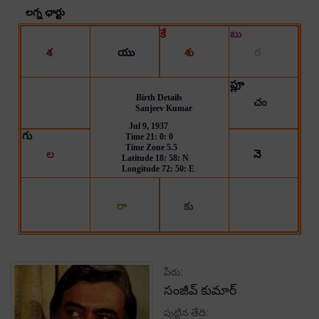
పేరు:
సంజీవ్ కుమార్
పుట్టిన తేది: