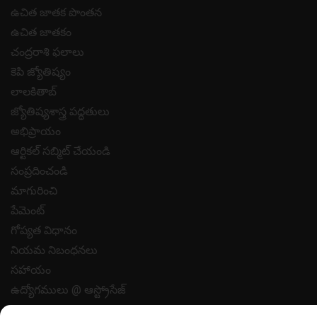
ఉచిత జాతక పొంతన
ఉచిత జాతకం
చంద్రరాశి ఫలాలు
కెపి జ్యోతిష్యం
లాలకితాబ్
జ్యోతిష్యశాస్త్ర పద్ధతులు
అభిప్రాయం
ఆర్టికల్ సబ్మిట్ చేయండి
సంప్రదించండి
మాగురించి
పేమెంట్
గోప్యత విధానం
నియమ నిబంధనలు
సహాయం
ఉద్యోగములు @ ఆస్ట్రోసేజ్
All copyrights reserved 2025
AstroSage.com
.