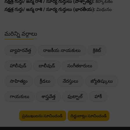
నక్షత్ర గుర్తు/ జన్మ రాశి / సూర్య గుర్తులు (పాశ్చాత్య):
కర్కాటకం
నక్షత్ర గుర్తు/ జన్మ రాశి / సూర్య గుర్తులు (భారతీయ):
మిథునం
మరిన్ని వర్గాలు
వ్యాపారవేత్త
రాజకీయ నాయకులు
క్రికెట్
హాలీవుడ్
బాలీవుడ్
సంగీతకారులు
సాహిత్యం
క్రీడలు
నేరస్తులు
జ్యోతిష్కులు
గాయకులు
శాస్త్రవేత్త
ఫుట్బాల్
హాకీ
ప్రముఖులను సూచించండి
దిద్దుబాట్లు సూచించండి