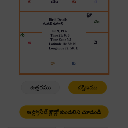
ఉత్తరము
దక్షిణము