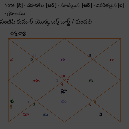
Note:
[సి]
- దహనశీల
[ఆర్ ]
- సూటియైన
[ఆర్ ]
- విపరీతమైన
[ఇ]
- గ్రహణము
సంజీవ్ కుమార్ యొక్క బర్త్ చార్ట్ / కుండలి