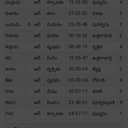
చంద్రుడు
ఆర్
కర్కాటకం
13-53-50
పుష్యమి
4
కుజుడు
ఆర్
తుల
27-32-02
విశాఖ
3
బుధుడు
సి
ఆర్
మిథునం
25-25-46
పునర్వసు
2
గురుడు
ఆర్
మకరం
00-10-52
ఉత్తరాషాఢ
2
శుక్రుడు
ఆర్
వృషభం
08-49-13
కృత్తిక
4
శని
ఆర్
మీనం
12-05-47
ఉత్తరాభాద్ర
3
రాహు
ఆర్
వృశ్చికం
20-30-34
జ్యేష్ఠ
2
కేతు
ఆర్
వృషభం
20-30-34
రోహిణి
4
Uran
ఆర్
మేషం
20-07-17
భరణి
3
Nept
ఆర్
సింహం
23-40-51
పూర్వఫల్గుణి
4
Plut
ఆర్
కర్కాటకం
04-57-17
పుష్యమి
1