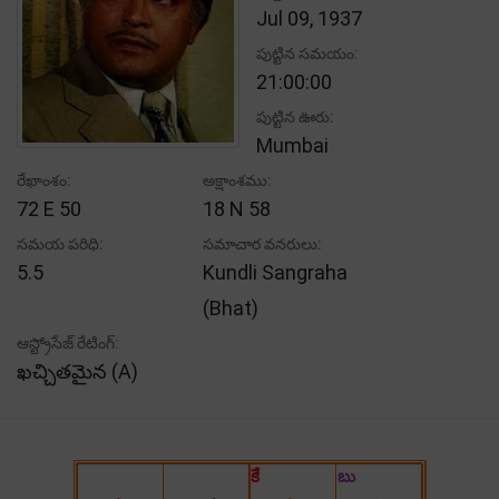
Jul 09, 1937
పుట్టిన సమయం:
21:00:00
పుట్టిన ఊరు:
Mumbai
రేఖాంశం:
అక్షాంశము:
72 E 50
18 N 58
సమయ పరిధి:
సమాచార వనరులు:
5.5
Kundli Sangraha
(Bhat)
ఆస్ట్రోసేజ్ రేటింగ్:
ఖచ్చితమైన (A)