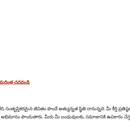
ి మరింత చదవండి
వేరి, సంతృప్తికరమైన జీవితం పొందే అత్యున్నత స్థితి రానున్నది. మీ కీర్తి ప
డి అభిమానం పొందుతారు. మీరు మీ బంధువులకు, సమాజానికి ఉపకారం చేస్తా