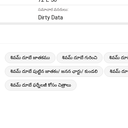
సమాచార వనరులు:
Dirty Data
శివమ్ దూబే జాతకము
శివమ్ దూబే గురించి
శివమ్ దూ
శివమ్ దూబే పుట్టిన జాతకం/ జనన ఛార్టు/ కుండలి
శివమ్ ద
శివమ్ దూబే ఫర్నేలజీ కోసం చిత్రాలు