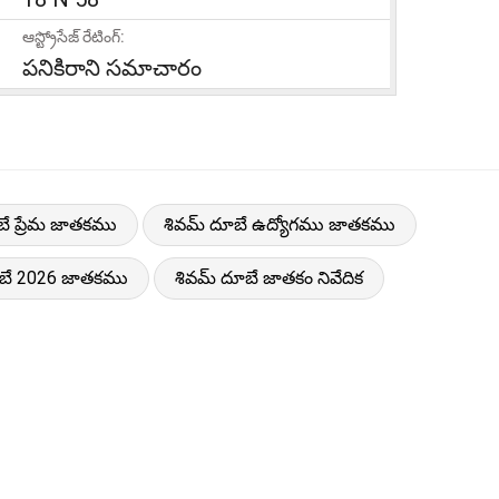
ఆస్ట్రోసేజ్ రేటింగ్:
పనికిరాని సమాచారం
బే ప్రేమ జాతకము
శివమ్ దూబే ఉద్యోగము జాతకము
ూబే 2026 జాతకము
శివమ్ దూబే జాతకం నివేదిక