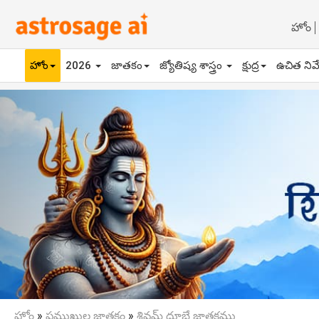
హోం
హోం
2026
జాతకం
జ్యోతిష్య శాస్త్రం
క్షుద్ర
ఉచిత నివ
Previous
హోం
»
ప్రముఖుల జాతకం
»
శివమ్ దూబే జాతకము