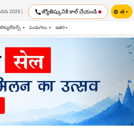
call
జ్యోతిష్కునికి కాల్ చేయండి
త
ెండరు 2026
language
ాలిక్యులేటర్స్
పండుగలు
ఇతర
Next