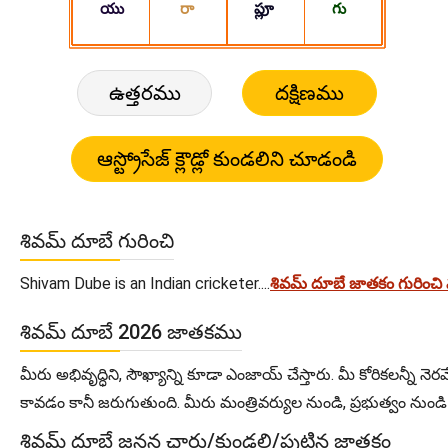
ఉత్తరము
దక్షిణము
శివమ్ దూబే గురించి
Shivam Dube is an Indian cricketer....
శివమ్ దూబే జాతకం గురించ
శివమ్ దూబే 2026 జాతకము
మీరు అభివృద్ధిని, సౌఖ్యాన్ని కూడా ఎంజాయ్ చేస్తారు. మీ కోరికలన్నీ నెర
కావడం కానీ జరుగుతుంది. మీరు మంత్రివర్యుల నుండి, ప్రభుత్వం నుం
శివమ్ దూబే జనన ఛార్టు/కుండలి/పుట్టిన జాతకం