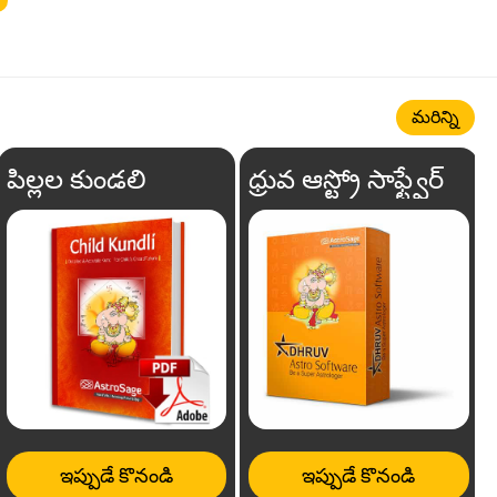
మరిన్ని
పిల్లల కుండలి
ధ్రువ ఆస్ట్రో సాఫ్ట్వేర్
ఇప్పుడే కొనండి
ఇప్పుడే కొనండి