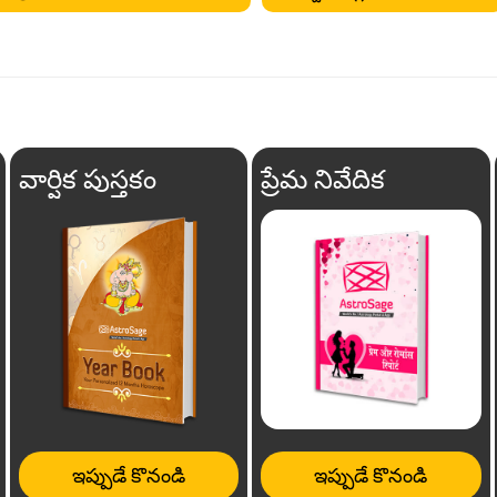
వార్షిక పుస్తకం
ప్రేమ నివేదిక
ఇప్పుడే కొనండి
ఇప్పుడే కొనండి