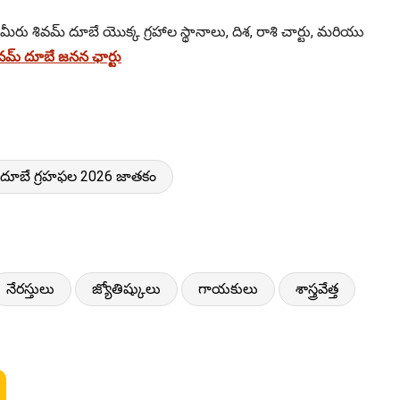
 మీరు శివమ్ దూబే యొక్క గ్రహాల స్థానాలు, దిశ, రాశి చార్టు, మరియు
మ్ దూబే జనన ఛార్టు
 దూబే గ్రహఫల 2026 జాతకం
నేరస్తులు
జ్యోతిష్కులు
గాయకులు
శాస్త్రవేత్త