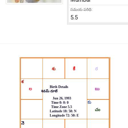
సమయ పరిధి:
5.5