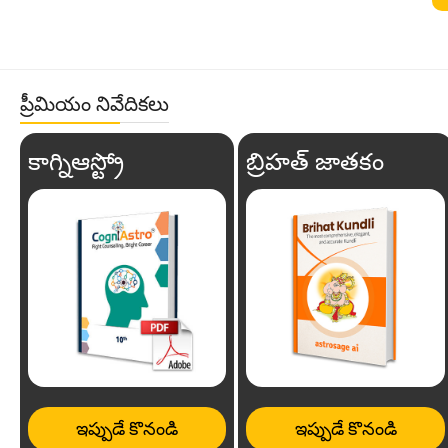
ప్రీమియం నివేదికలు
కాగ్నిఆస్ట్రో
బ్రిహత్ జాతకం
ఇప్పుడే కొనండి
ఇప్పుడే కొనండి