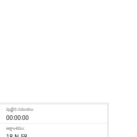
పుట్టిన సమయం:
00:00:00
అక్షాంశము:
18 N 58