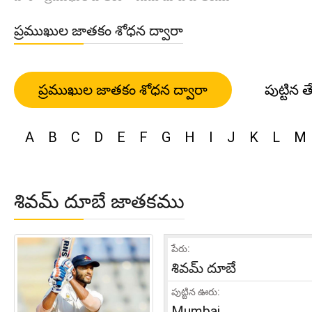
ప్రముఖుల జాతకం శోధన ద్వారా
ప్రముఖుల జాతకం శోధన ద్వారా
పుట్టిన త
A
B
C
D
E
F
G
H
I
J
K
L
M
శివమ్ దూబే జాతకము
పేరు:
శివమ్ దూబే
పుట్టిన ఊరు:
Mumbai