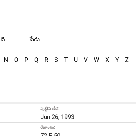
ేది
పేరు
N
O
P
Q
R
S
T
U
V
W
X
Y
Z
పుట్టిన తేది:
Jun 26, 1993
రేఖాంశం:
72 E 50