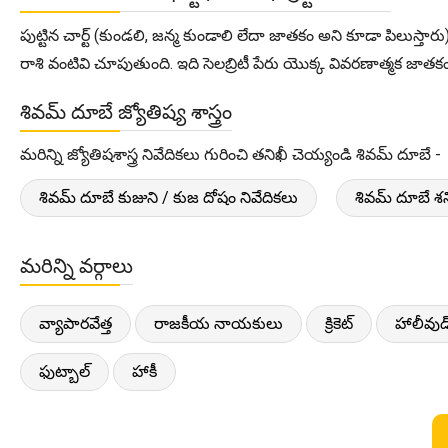
పుట్టిన చార్ట్ (కుండలి, జన్మ కుండాలి లేదా జాతకం అని కూడా పిలుస్తా
రాశి వంటివి చూపుతుంది. ఇది సెలబ్రిటీ పేరు యొక్క వివరణాత్మక జాతకంను
శివమ్ దూబే జ్యోతిష్య శాస్త్రం
మరిన్ని జ్యోతిషశాస్త్ర నివేదికలు గురించి తనిఖీ చెయ్యండి శివమ్ దూబే -
శివమ్ దూబే కుజుని / కుజ దోషం నివేదికలు
శివమ్ దూబే శని
మరిన్ని వర్గాలు
వ్యాపారవేత్త
రాజకీయ నాయకులు
క్రికెట్
హాలీవుడ
ఫుట్బాల్
హాకీ