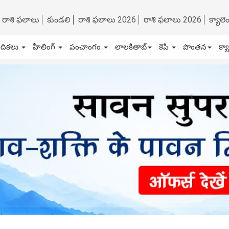
రాశి ఫలాలు
కుండలి
రాశి ఫలాలు 2026
రాశి ఫలాలు 2026
క్యాల
ేదికలు
హీలింగ్
పంచాంగం
లాలకితాబ్
కెపి
పొంతన
క్య