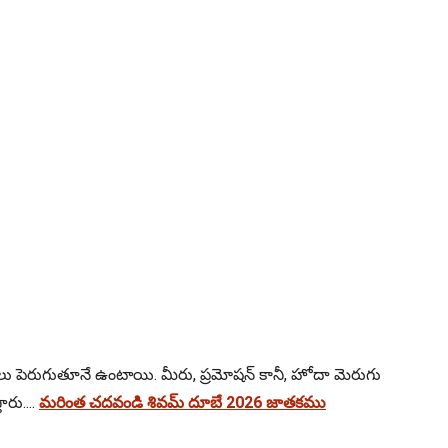
్రతిష్ఠలు పెరుగుతూనే ఉంటాయి. మీరు, ప్రమోషన్ కానీ, హోదా మెరుగు
రు....
మరింత చదవండి శివమ్ దూబే 2026 జాతకము