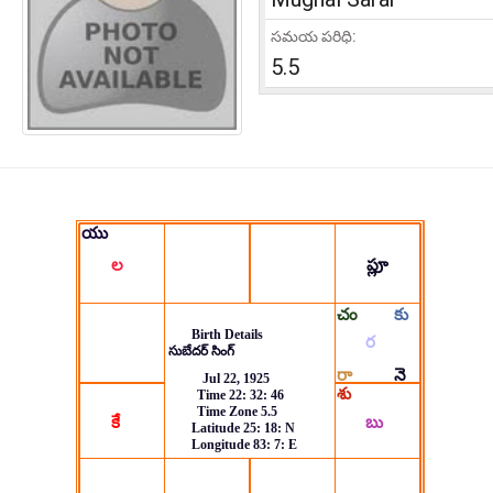
సమయ పరిధి:
5.5