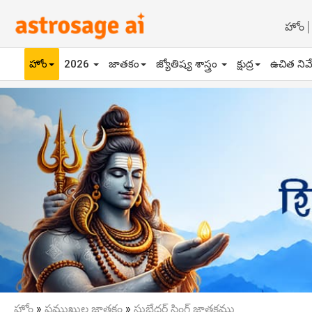
హోం
హోం
2026
జాతకం
జ్యోతిష్య శాస్త్రం
క్షుద్ర
ఉచిత నివ
Previous
హోం
»
ప్రముఖుల జాతకం
»
సుబేదర్ సింగ్ జాతకము