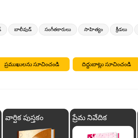
్
బాలీవుడ్
సంగీతకారులు
సాహిత్యం
క్రీడలు
ప్రముఖులను సూచించండి
దిద్దుబాట్లు సూచించండి
వార్షిక పుస్తకం
ప్రేమ నివేదిక