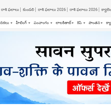
రాశి ఫలాలు
కుండలి
రాశి ఫలాలు 2026
రాశి ఫలాలు 2026
క్యాల
ేదికలు
హీలింగ్
పంచాంగం
లాలకితాబ్
కెపి
పొంతన
క్య