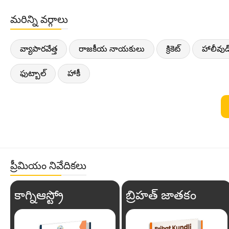
మరిన్ని వర్గాలు
వ్యాపారవేత్త
రాజకీయ నాయకులు
క్రికెట్
హాలీవుడ
ఫుట్బాల్
హాకీ
ప్రీమియం నివేదికలు
కాగ్నిఆస్ట్రో
బ్రిహత్ జాతకం