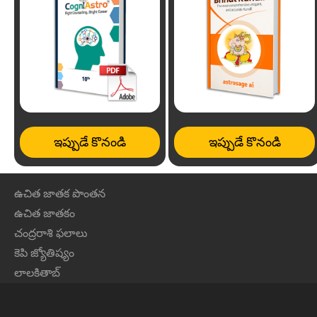
ఇప్పుడే కొనండి
ఇప్పుడే కొనండి
ఉచిత జాతక పొంతన
ఉచిత జాతకం
చంద్రరాశి ఫలాలు
కెపి జ్యోతిష్యం
లాలకితాబ్