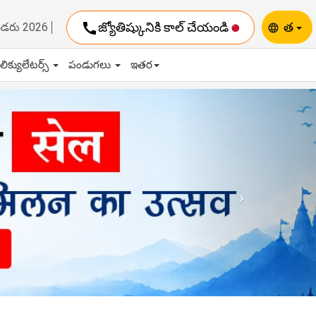
call
జ్యోతిష్కునికి కాల్ చేయండి
త
ెండరు 2026
language
ాలిక్యులేటర్స్
పండుగలు
ఇతర
Next