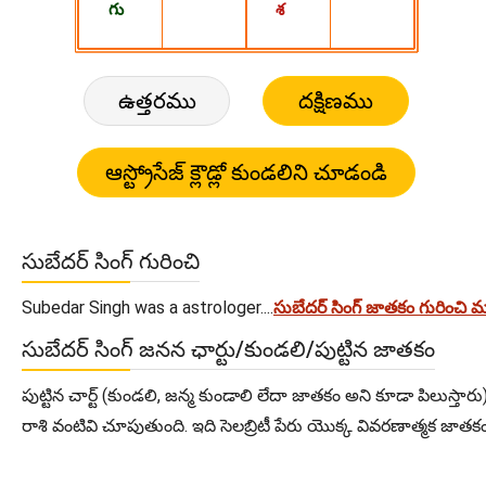
ఉత్తరము
దక్షిణము
సుబేదర్ సింగ్ గురించి
Subedar Singh was a astrologer....
సుబేదర్ సింగ్ జాతకం గురించి
సుబేదర్ సింగ్ జనన ఛార్టు/కుండలి/పుట్టిన జాతకం
పుట్టిన చార్ట్ (కుండలి, జన్మ కుండాలి లేదా జాతకం అని కూడా పిలుస్తారు
రాశి వంటివి చూపుతుంది. ఇది సెలబ్రిటీ పేరు యొక్క వివరణాత్మక జాతకంను