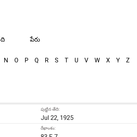
ేది
పేరు
N
O
P
Q
R
S
T
U
V
W
X
Y
Z
పుట్టిన తేది:
Jul 22, 1925
రేఖాంశం:
83 E 7