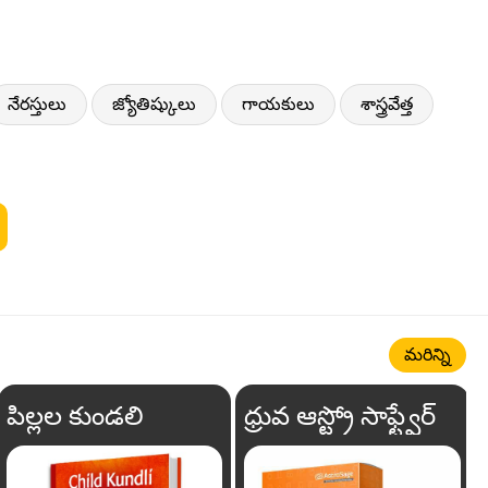
నేరస్తులు
జ్యోతిష్కులు
గాయకులు
శాస్త్రవేత్త
మరిన్ని
పిల్లల కుండలి
ధ్రువ ఆస్ట్రో సాఫ్ట్వేర్