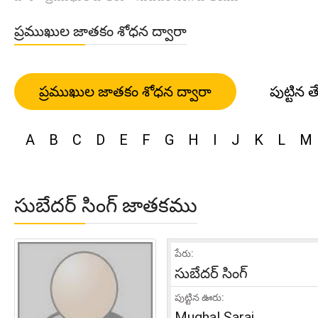
ప్రముఖుల జాతకం శోధన ద్వారా
ప్రముఖుల జాతకం శోధన ద్వారా
పుట్టిన త
A
B
C
D
E
F
G
H
I
J
K
L
M
సుబేదర్ సింగ్ జాతకము
పేరు:
సుబేదర్ సింగ్
పుట్టిన ఊరు:
Mughal Sarai