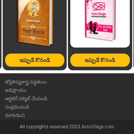
ఇప్పుడే కొనండి
ఇప్పుడే కొనండి
జ్యోతిష్యశాస్త్ర పద్ధతులు
అభిప్రాయం
ఆర్టికల్ సబ్మిట్ చేయండి
సంప్రదించండి
మాగురించి
All copyrights reserved 2025
AstroSage.com
.