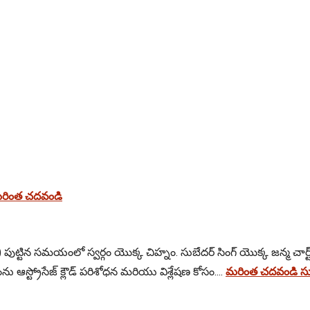
 మరింత చదవండి
) పుట్టిన సమయంలో స్వర్గం యొక్క చిహ్నం. సుబేదర్ సింగ్ యొక్క జన్మ చార్ట్
 ఆస్ట్రోసేజ్ క్లౌడ్ పరిశోధన మరియు విశ్లేషణ కోసం....
మరింత చదవండి సుబే