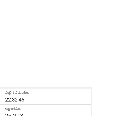
పుట్టిన సమయం:
22:32:46
అక్షాంశము:
25 N 18