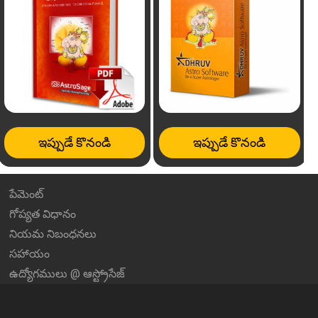
ఇప్పుడే కొనండి
ఇప్పుడే కొనండి
పేమెంట్
గోప్యత విధానం
నియమ నిబంధనలు
సహాయం
ఉద్యోగములు @ ఆస్ట్రోసేజ్