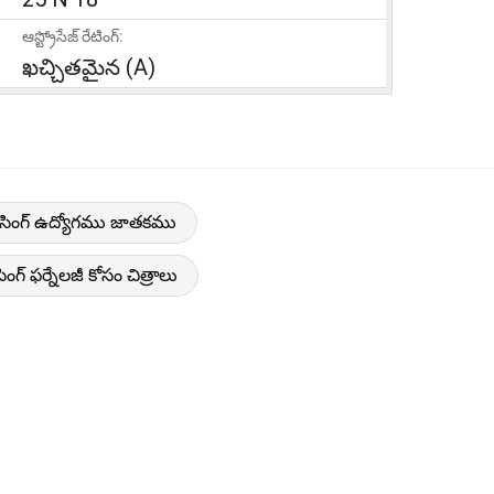
ఆస్ట్రోసేజ్ రేటింగ్:
ఖచ్చితమైన (A)
 సింగ్ ఉద్యోగము జాతకము
ింగ్ ఫర్నేలజీ కోసం చిత్రాలు