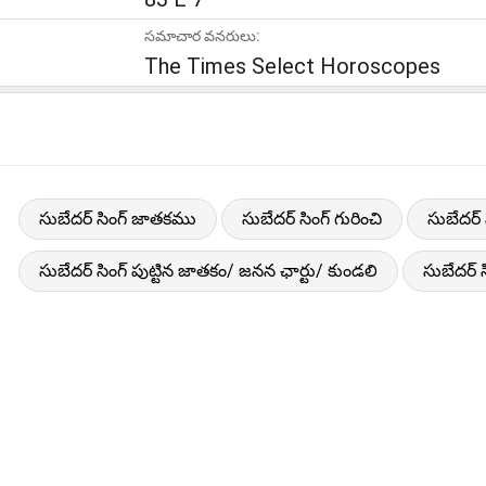
సమాచార వనరులు:
The Times Select Horoscopes
సుబేదర్ సింగ్ జాతకము
సుబేదర్ సింగ్ గురించి
సుబేదర్
సుబేదర్ సింగ్ పుట్టిన జాతకం/ జనన ఛార్టు/ కుండలి
సుబేదర్ స