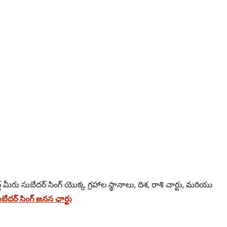
 మీరు సుబేదర్ సింగ్ యొక్క గ్రహాల స్థానాలు, దిశ, రాశి చార్టు, మరియు
దర్ సింగ్ జనన ఛార్టు