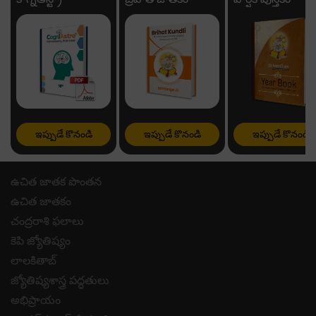
ఇప్పుడే కొనండి
ఇప్పుడే కొనండి
ఇప్పుడే కొనండి
ఉచిత జాతక పొంతన
ఉచిత జాతకం
చంద్రరాశి ఫలాలు
కెపి జ్యోతిష్యం
లాలకితాబ్
జ్యోతిష్యశాస్త్ర పద్ధతులు
అభిప్రాయం