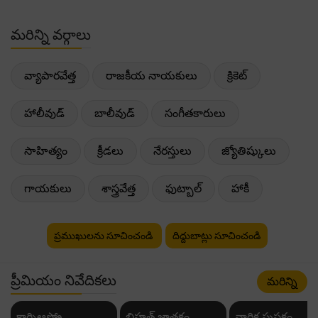
మరిన్ని వర్గాలు
వ్యాపారవేత్త
రాజకీయ నాయకులు
క్రికెట్
హాలీవుడ్
బాలీవుడ్
సంగీతకారులు
సాహిత్యం
క్రీడలు
నేరస్తులు
జ్యోతిష్కులు
గాయకులు
శాస్త్రవేత్త
ఫుట్బాల్
హాకీ
ప్రముఖులను సూచించండి
దిద్దుబాట్లు సూచించండి
ప్రీమియం నివేదికలు
మరిన్ని
కాగ్నిఆస్ట్రో
బ్రిహత్ జాతకం
వార్షిక పుస్తకం