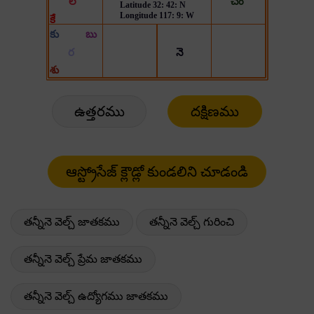
ఉత్తరము
దక్షిణము
తన్నీనె వెల్చ్ జాతకము
తన్నీనె వెల్చ్ గురించి
తన్నీనె వెల్చ్ ప్రేమ జాతకము
తన్నీనె వెల్చ్ ఉద్యోగము జాతకము