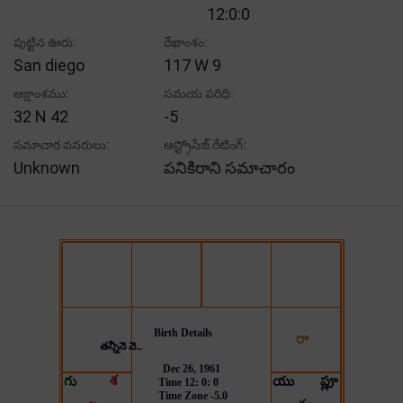
12:0:0
పుట్టిన ఊరు:
రేఖాంశం:
San diego
117 W 9
అక్షాంశము:
సమయ పరిధి:
32 N 42
-5
సమాచార వనరులు:
ఆస్ట్రోసేజ్ రేటింగ్:
Unknown
పనికిరాని సమాచారం