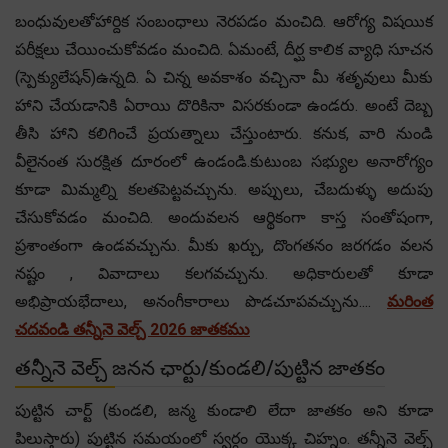
బంధువులతోహార్దిక సంబంధాలు నెరపడం మంచిది. ఆరోగ్య విషయిక
పరీక్షలు చేయించుకోవడం మంచిది. ఏమంటే, దీర్ఘ కాలిక వ్యాధి సూచన
(స్పెక్యులేషన్)ఉన్నది. ఏ చిన్న అవకాశం వచ్చినా మీ శతృవులు మీకు
హాని చేయడానికి ఏరాయి దొరికినా విసరకుండా ఉండరు. అంటే దెబ్బ
తీసి హాని కలిగించే ప్రయత్నాలు చేస్తుంటారు. కనుక, వారి నుండి
వీలైనంత సురక్షిత దూరంలో ఉండండి.కుటుంబ సభ్యుల అనారోగ్యం
కూడా మిమ్మల్ని కలతపెట్టవచ్చును. అప్పులు, చేబదుళ్ళు అదుపు
చేసుకోవడం మంచిది. అందువలన ఆర్థికంగా కాస్త సంతోషంగా,
ప్రశాంతంగా ఉండవచ్చును. మీకు ఖర్చు, దొంగతనం జరగడం వలన
నష్టం , వివాదాలు కలగవచ్చును. అధికారులతో కూడా
అభిప్రాయభేదాలు, అనంగీకారాలు పొడచూపవచ్చును....
మరింత
చదవండి తన్నీనె వెల్చ్ 2026 జాతకము
తన్నీనె వెల్చ్ జనన ఛార్టు/కుండలి/పుట్టిన జాతకం
పుట్టిన చార్ట్ (కుండలి, జన్మ కుండాలి లేదా జాతకం అని కూడా
పిలుస్తారు) పుట్టిన సమయంలో స్వర్గం యొక్క చిహ్నం. తన్నీనె వెల్చ్