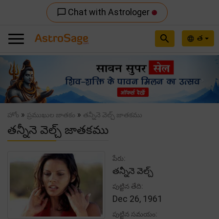
Chat with Astrologer
chat_bubble_outline
search
త
language
Previous
Nex
»
»
హోం
ప్రముఖుల జాతకం
తన్నీనె వెల్చ్ జాతకము
తన్నీనె వెల్చ్ జాతకము
పేరు:
తన్నీనె వెల్చ్
పుట్టిన తేది:
Dec 26, 1961
పుట్టిన సమయం: