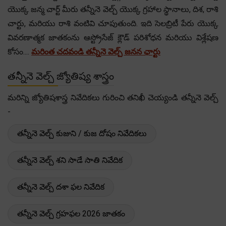
యొక్క జన్మ చార్ట్ మీరు తన్నీనె వెల్చ్ యొక్క గ్రహాల స్థానాలు, దిశ, రాశి
చార్టు, మరియు రాశి వంటివి చూపుతుంది. ఇది సెలబ్రిటీ పేరు యొక్క
వివరణాత్మక జాతకంను ఆస్ట్రోసేజ్ క్లౌడ్ పరిశోధన మరియు విశ్లేషణ
కోసం....
మరింత చదవండి తన్నీనె వెల్చ్ జనన ఛార్టు
తన్నీనె వెల్చ్ జ్యోతిష్య శాస్త్రం
మరిన్ని జ్యోతిషశాస్త్ర నివేదికలు గురించి తనిఖీ చెయ్యండి తన్నీనె వెల్చ్
-
తన్నీనె వెల్చ్ కుజుని / కుజ దోషం నివేదికలు
తన్నీనె వెల్చ్ శని సాడే సాతి నివేదిక
తన్నీనె వెల్చ్ దశా ఫల నివేదిక
తన్నీనె వెల్చ్ గ్రహఫల 2026 జాతకం