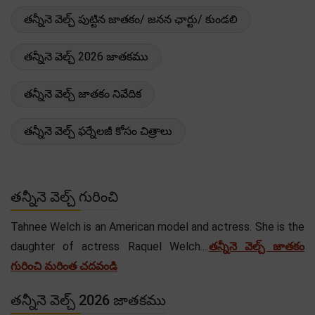
తన్నీనె వెల్చ్ పుట్టిన జాతకం/ జనన ఛార్టు/ కుండలి
తన్నీనె వెల్చ్ 2026 జాతకము
తన్నీనె వెల్చ్ జాతకం నివేదిక
తన్నీనె వెల్చ్ ఫర్నేలజీ కోసం చిత్రాలు
తన్నీనె వెల్చ్ గురించి
Tahnee Welch is an American model and actress. She is the
daughter of actress Raquel Welch....
తన్నీనె వెల్చ్ జాతకం
గురించి మరింత చదవండి
తన్నీనె వెల్చ్ 2026 జాతకము