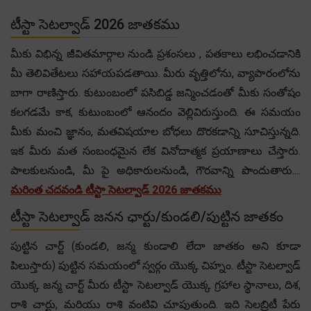
టీస్టా సెటల్వాడ్ 2026 జాతకము
మీకు విభిన్న జీవితమార్గాల నుండి ప్రశంసలు , పతకాలు లభించడానికి
మీ తెలివితేటలు సహాయపడతాయి. మీరు వృత్తిలోను, వ్యాపారంలోను
బాగా రాణిస్తారు. కుటుంబంలో పసిబిడ్డ జన్మించడంతో మీకు సంతోషం
కలగడమే కాక, కుటుంబంలో ఆనందం వెల్లివిరుస్తుంది. ఈ సమయం
మీకు మంచి జ్ఞానం, మతవిషయాల బోధలు దొరకడాన్ని సూచిస్తున్నది.
ఇక మీరు మత సంబంధమైన లేక వినోదాత్మక ప్రయాణాలు చేస్తారు.
పాలకులనుండి, మీ పై అధికారులనుండి, గౌరవాన్ని పొందుతారు....
మరింత చదవండి టీస్టా సెటల్వాడ్ 2026 జాతకము
టీస్టా సెటల్వాడ్ జనన ఛార్టు/కుండలి/పుట్టిన జాతకం
పుట్టిన చార్ట్ (కుండలి, జన్మ కుండాలి లేదా జాతకం అని కూడా
పిలుస్తారు) పుట్టిన సమయంలో స్వర్గం యొక్క చిహ్నం. టీస్టా సెటల్వాడ్
యొక్క జన్మ చార్ట్ మీరు టీస్టా సెటల్వాడ్ యొక్క గ్రహాల స్థానాలు, దిశ,
రాశి చార్టు, మరియు రాశి వంటివి చూపుతుంది. ఇది సెలబ్రిటీ పేరు