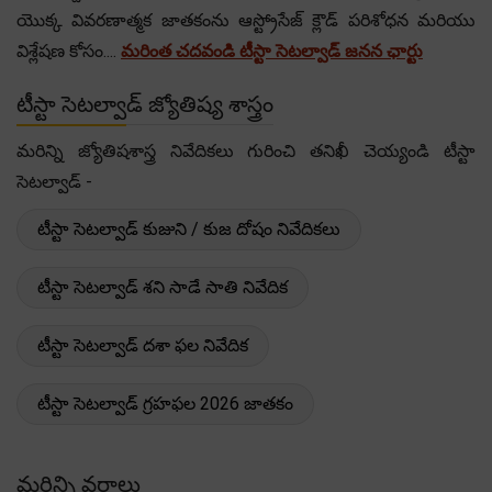
యొక్క వివరణాత్మక జాతకంను ఆస్ట్రోసేజ్ క్లౌడ్ పరిశోధన మరియు
విశ్లేషణ కోసం....
మరింత చదవండి టీస్టా సెటల్వాడ్ జనన ఛార్టు
టీస్టా సెటల్వాడ్ జ్యోతిష్య శాస్త్రం
మరిన్ని జ్యోతిషశాస్త్ర నివేదికలు గురించి తనిఖీ చెయ్యండి టీస్టా
సెటల్వాడ్ -
టీస్టా సెటల్వాడ్ కుజుని / కుజ దోషం నివేదికలు
టీస్టా సెటల్వాడ్ శని సాడే సాతి నివేదిక
టీస్టా సెటల్వాడ్ దశా ఫల నివేదిక
టీస్టా సెటల్వాడ్ గ్రహఫల 2026 జాతకం
మరిన్ని వర్గాలు