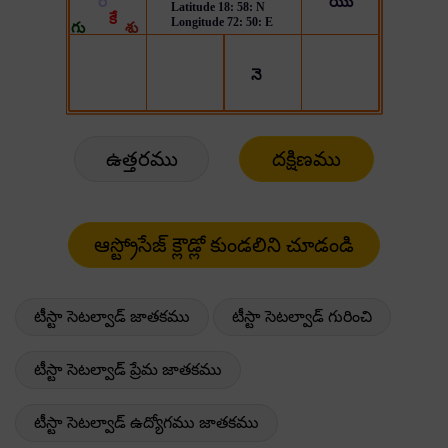
ఉత్తరము
దక్షిణము
టీస్టా సెటల్వాడ్ జాతకము
టీస్టా సెటల్వాడ్ గురించి
టీస్టా సెటల్వాడ్ ప్రేమ జాతకము
టీస్టా సెటల్వాడ్ ఉద్యోగము జాతకము