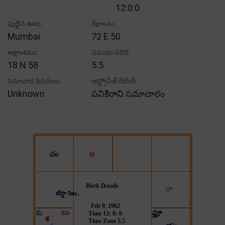
12:0:0
పుట్టిన ఊరు:
రేఖాంశం:
Mumbai
72 E 50
అక్షాంశము:
సమయ పరిధి:
18 N 58
5.5
సమాచార వనరులు:
ఆస్ట్రోసేజ్ రేటింగ్:
Unknown
పనికిరాని సమాచారం