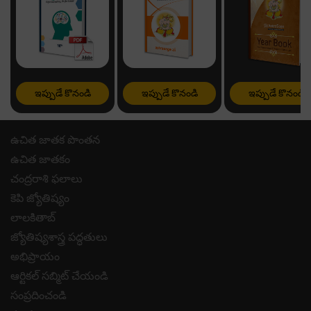
ఇప్పుడే కొనండి
ఇప్పుడే కొనండి
ఇప్పుడే కొనండి
ఉచిత జాతక పొంతన
ఉచిత జాతకం
చంద్రరాశి ఫలాలు
కెపి జ్యోతిష్యం
లాలకితాబ్
జ్యోతిష్యశాస్త్ర పద్ధతులు
అభిప్రాయం
ఆర్టికల్ సబ్మిట్ చేయండి
సంప్రదించండి