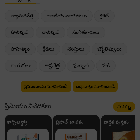
వ్యాపారవేత్త
రాజకీయ నాయకులు
క్రికెట్
హాలీవుడ్
బాలీవుడ్
సంగీతకారులు
సాహిత్యం
క్రీడలు
నేరస్తులు
జ్యోతిష్కులు
గాయకులు
శాస్త్రవేత్త
ఫుట్బాల్
హాకీ
ప్రముఖులను సూచించండి
దిద్దుబాట్లు సూచించండి
ప్రీమియం నివేదికలు
మరిన్ని
కాగ్నిఆస్ట్రో
బ్రిహత్ జాతకం
వార్షిక పుస్తకం