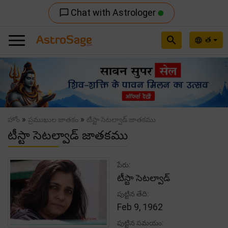
Chat with Astrologer
chat_bubble_outline
search
త
language
Previous
Nex
»
»
హోం
ప్రముఖుల జాతకం
టీస్టా సెటల్వాడ్ జాతకము
టీస్టా సెటల్వాడ్ జాతకము
పేరు:
టీస్టా సెటల్వాడ్
పుట్టిన తేది:
Feb 9, 1962
పుట్టిన సమయం: