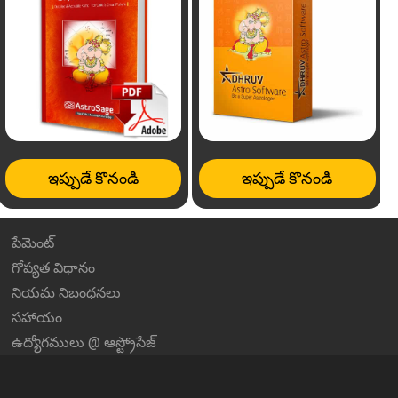
ఇప్పుడే కొనండి
ఇప్పుడే కొనండి
పేమెంట్
గోప్యత విధానం
నియమ నిబంధనలు
సహాయం
ఉద్యోగములు @ ఆస్ట్రోసేజ్