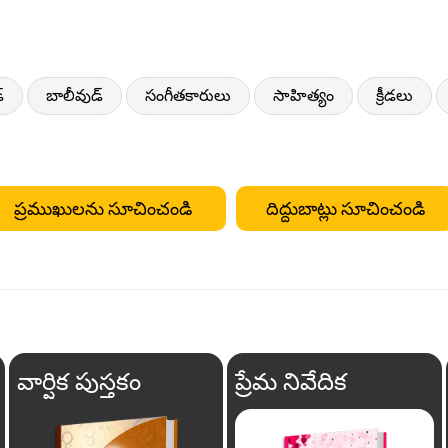
్
బాలీవుడ్
సంగీతకారులు
సాహిత్యం
క్రీడలు
ప్రముఖులను సూచించండి
దిద్దుబాట్లు సూచించండి
వార్షిక పుస్తకం
ప్రేమ నివేదిక