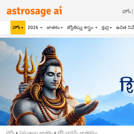
హోం
హోం
2026
జాతకం
జ్యోతిష్య శాస్త్రం
క్షుద్ర
ఉచిత నివ
Previous
హోం
»
ప్రముఖుల జాతకం
»
ట్రేసీ లారెన్స్ జాతకము