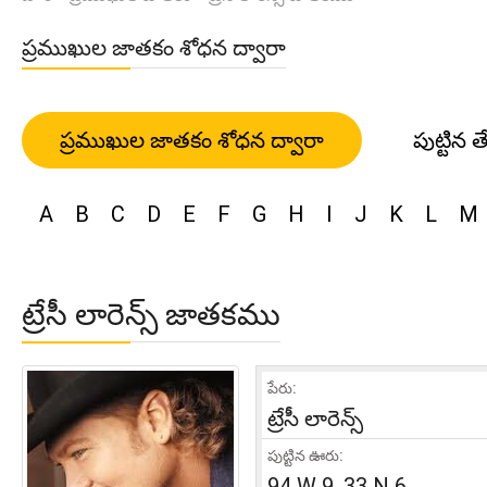
ప్రముఖుల జాతకం శోధన ద్వారా
ప్రముఖుల జాతకం శోధన ద్వారా
పుట్టిన త
A
B
C
D
E
F
G
H
I
J
K
L
M
ట్రేసీ లారెన్స్ జాతకము
పేరు:
ట్రేసీ లారెన్స్
పుట్టిన ఊరు:
94 W 9, 33 N 6