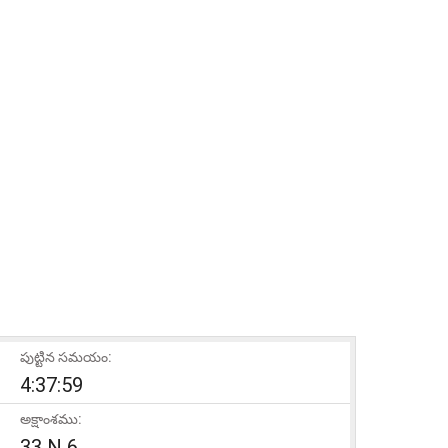
పుట్టిన సమయం:
4:37:59
అక్షాంశము:
33 N 6