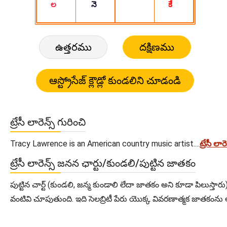
ఉత్తరము
దక్షిణము
ట్రేసీ లారెన్స్ గురించి
Tracy Lawrence is an American country music artist....
ట్రేసీ ల
ట్రేసీ లారెన్స్ జనన ఛార్టు/కుండలి/పుట్టిన జాతకం
పుట్టిన చార్ట్ (కుండలి, జన్మ కుండాలి లేదా జాతకం అని కూడా పిలుస్తారు) 
వంటివి చూపుతుంది. ఇది సెలబ్రిటీ పేరు యొక్క వివరణాత్మక జాతకంను ఆస్ట