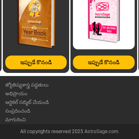
ఇప్పుడే కొనండి
ఇప్పుడే కొనండి
జ్యోతిష్యశాస్త్ర పద్ధతులు
అభిప్రాయం
ఆర్టికల్ సబ్మిట్ చేయండి
సంప్రదించండి
మాగురించి
All copyrights reserved 2025
AstroSage.com
.