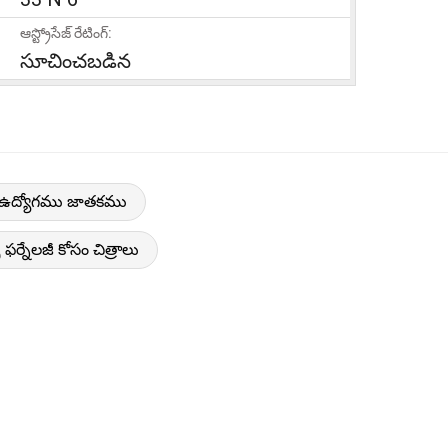
ఆస్ట్రోసేజ్ రేటింగ్:
సూచించబడిన
న్స్ ఉద్యోగము జాతకము
్స్ ఫర్నేలజీ కోసం చిత్రాలు