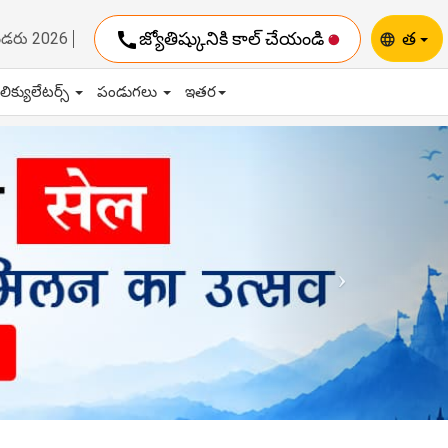
call
జ్యోతిష్కునికి కాల్ చేయండి
త
ెండరు 2026
language
ాలిక్యులేటర్స్
పండుగలు
ఇతర
Next