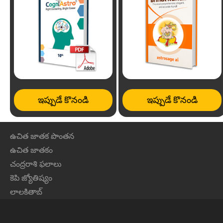
ఇప్పుడే కొనండి
ఇప్పుడే కొనండి
ఉచిత జాతక పొంతన
ఉచిత జాతకం
చంద్రరాశి ఫలాలు
కెపి జ్యోతిష్యం
లాలకితాబ్