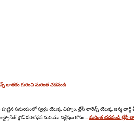
ారెన్స్ జాతకం గురించి మరింత చదవండి
పుట్టిన సమయంలో స్వర్గం యొక్క చిహ్నం. ట్రేసీ లారెన్స్ యొక్క జన్మ చార్ట్ మీ
్రోసేజ్ క్లౌడ్ పరిశోధన మరియు విశ్లేషణ కోసం....
మరింత చదవండి ట్రేసీ లార