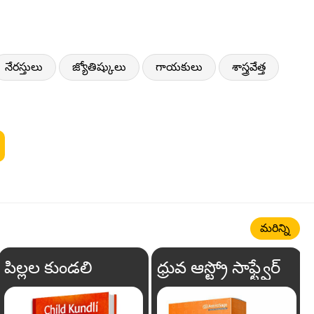
నేరస్తులు
జ్యోతిష్కులు
గాయకులు
శాస్త్రవేత్త
మరిన్ని
పిల్లల కుండలి
ధ్రువ ఆస్ట్రో సాఫ్ట్వేర్