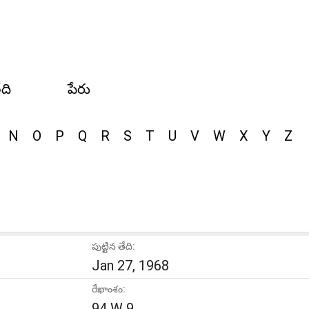
ేది
పేరు
N
O
P
Q
R
S
T
U
V
W
X
Y
Z
పుట్టిన తేది:
Jan 27, 1968
రేఖాంశం:
94 W 9