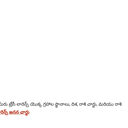
రు ట్రేసీ లారెన్స్ యొక్క గ్రహాల స్థానాలు, దిశ, రాశి చార్టు, మరియు రాశి
ెన్స్ జనన ఛార్టు