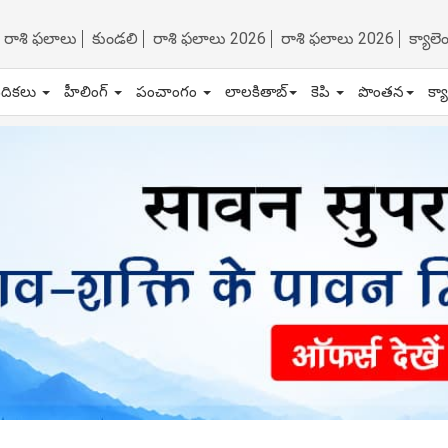
రాశి ఫలాలు
కుండలి
రాశి ఫలాలు 2026
రాశి ఫలాలు 2026
క్యాల
ేదికలు
హీలింగ్
పంచాంగం
లాలకితాబ్
కెపి
పొంతన
క్య