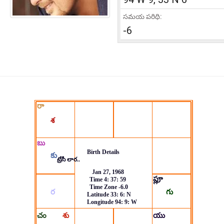
సమయ పరిధి:
-6