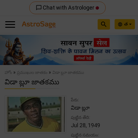
Chat with Astrologer
chat_bubble_outline
search
త
language
Previous
Nex
»
»
హోం
ప్రముఖుల జాతకం
విడా బ్లూ జాతకము
విడా బ్లూ జాతకము
పేరు:
విడా బ్లూ
పుట్టిన తేది:
Jul 28, 1949
పుట్టిన సమయం: