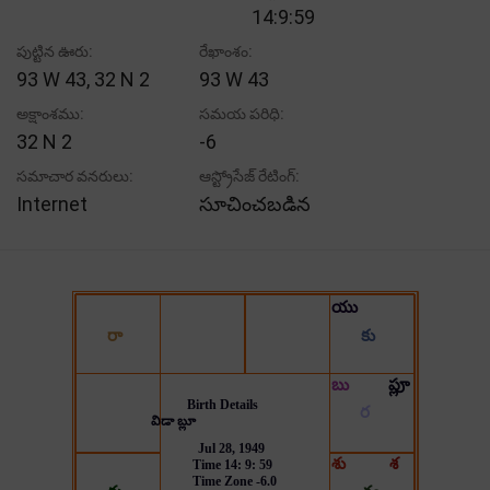
14:9:59
పుట్టిన ఊరు:
రేఖాంశం:
93 W 43, 32 N 2
93 W 43
అక్షాంశము:
సమయ పరిధి:
32 N 2
-6
సమాచార వనరులు:
ఆస్ట్రోసేజ్ రేటింగ్:
Internet
సూచించబడిన