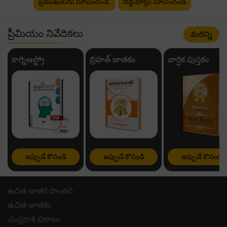
ప్రముఖులను సూచించండి
దిద్దుబాట్లు సూచించండి
ప్రీమియం నివేదికలు
మరిన్ని
కాగ్నిఆస్ట్రో
బ్రిహత్ జాతకం
వార్షిక పుస్తకం
ఇప్పుడే కొనండి
ఇప్పుడే కొనండి
ఇప్పుడే కొనండి
ఉచిత జాతక పొంతన
ఉచిత జాతకం
చంద్రరాశి ఫలాలు