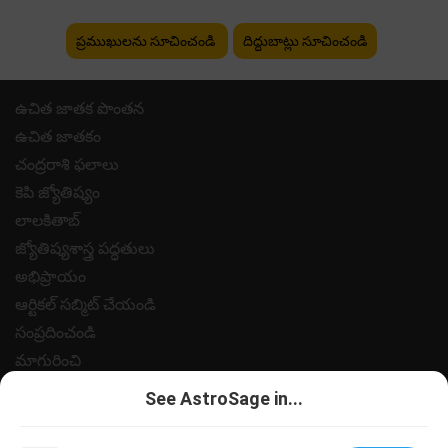
ప్రముఖులను సూచించండి
దిద్దుబాట్లు సూచించండి
ఉచిత జాతక పొంతన
ఉచిత జాతకం
చంద్రరాశి ఫలాలు
కెపి జ్యోతిష్యం
లాలకితాబ్
జ్యోతిష్యశాస్త్ర పద్ధతులు
అభిప్రాయం
ఆర్టికల్ సబ్మిట్ చేయండి
సంప్రదించండి
మాగురించి
పేమెంట్
See AstroSage in...
గోప్యత విధానం
నియమ నిబంధనలు