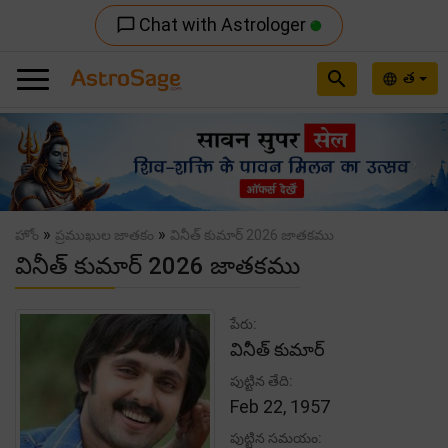
Chat with Astrologer
chat_bubble_outline
search
త
language
Previous
Nex
»
»
హోం
ప్రముఖుల జాతకం
వినీత్ కుమార్ 2026 జాతకము
వినీత్ కుమార్ 2026 జాతకము
పేరు:
వినీత్ కుమార్
పుట్టిన తేది:
Feb 22, 1957
పుట్టిన సమయం: