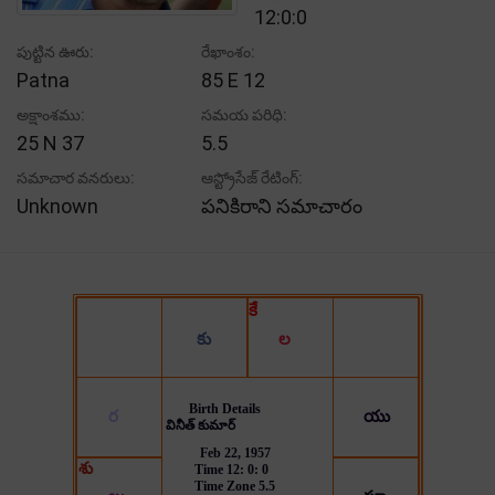
12:0:0
పుట్టిన ఊరు:
రేఖాంశం:
Patna
85 E 12
అక్షాంశము:
సమయ పరిధి:
25 N 37
5.5
సమాచార వనరులు:
ఆస్ట్రోసేజ్ రేటింగ్:
Unknown
పనికిరాని సమాచారం