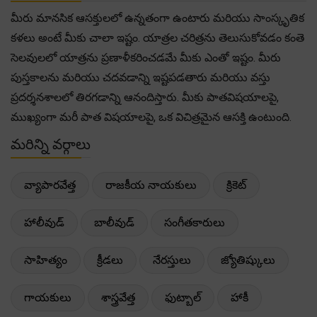
మీరు మానసిక ఆసక్తులలో ఉన్నతంగా ఉంటారు మరియు సాంస్కృతిక
కళలు అంటే మీకు చాలా ఇష్టం. యాత్రల చరిత్రను తెలుసుకోవడం కంతె
సెలవులలో యాత్రను ప్రణాళీకరించడమే మీకు ఎంతో ఇష్టం. మీరు
పుస్తకాలను మరియు చదవడాన్ని ఇష్టపడతారు మరియు వస్తు
ప్రదర్శనశాలలో తిరగడాన్ని ఆనందిస్తారు. మీకు పాతవిషయాలపై,
ముఖ్యంగా మరీ పాత విషయాలపై, ఒక విచిత్రమైన ఆసక్తి ఉంటుంది.
మరిన్ని వర్గాలు
వ్యాపారవేత్త
రాజకీయ నాయకులు
క్రికెట్
హాలీవుడ్
బాలీవుడ్
సంగీతకారులు
సాహిత్యం
క్రీడలు
నేరస్తులు
జ్యోతిష్కులు
గాయకులు
శాస్త్రవేత్త
ఫుట్బాల్
హాకీ