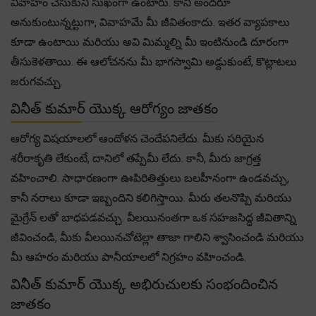
వివాహం చేసుకుని సుఖంగా ఉంటారు. కానీ అందరూ
అనుకుంటున్నట్టుగా, వివాహమే మీ జీవితంకాదు. ఇతర వ్యాపకాలు
కూడా ఉంటాయి మరియు అవి మిమ్మల్ని మీ ఇంటినుండి దూరంగా
తీసుకెళతాయి. ఈ ఆలోచనను మీ భాగస్వామి అడ్దుకుంటే, కొట్లాటలు
జరుగవచ్చు.
వినీత్ కుమార్ యొక్క ఆరోగ్యం జాతకం
ఆరోగ్య విషయాలలో ఆందోళన చెందేపనిలేదు. మీకు సరియైన
శరీరాకృతి లేకుంటే, దానిలో తప్పేమీ లేదు. కానీ, మీరు జాగ్రత్త
వహించాలి. సాధారణంగా ఊపిరితిత్తులు బలహీనంగా ఉండవచ్చు,
కానీ నరాలు కూడా ఇబ్బందిని కలిగిస్తాయి. మీరు తలనొప్పి మరియు
మైగ్రేన్ లతో బాధపడవచ్చు. వీలయినంతగా ఒక సహజసిద్ధ జీవితాన్ని
జీవించండి, మీకు వీలయినచోటెల్లా తాజా గాలిని శ్వాసించండి మరియు
మీ ఆహరం మరియు పానీయాలలో నిగ్రహం వహించండి.
వినీత్ కుమార్ యొక్క అభిరుచులకు సంభందించిన
జాతకం