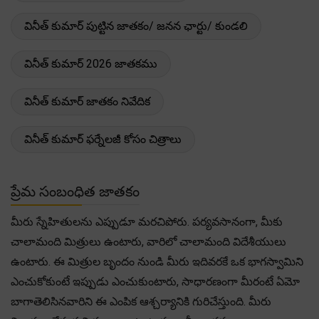
వినీత్ కుమార్ పుట్టిన జాతకం/ జనన ఛార్టు/ కుండలి
వినీత్ కుమార్ 2026 జాతకము
వినీత్ కుమార్ జాతకం నివేదిక
వినీత్ కుమార్ ఫర్నేలజీ కోసం చిత్రాలు
ప్రేమ సంబంధిత జాతకం
మీరు స్నేహితులను ఎప్పుడూ మరచిపోరు. పర్యవసానంగా, మీకు
చాలామంది మిత్రులు ఉంటారు, వారిలో చాలామంది విదేశీయులు
ఉంటారు. ఈ మిత్రుల బృందం నుండి మీరు ఇదివరకే ఒక భాగస్వామిని
ఎంచుకోకుంటే ఇప్పుడు ఎంచుకుంటారు, సాధారణంగా మీరంటే ఏమో
బాగాతెలిసినవారిని ఈ ఎంపిక ఆశ్చర్యానికి గురిచేస్తుంది. మీరు