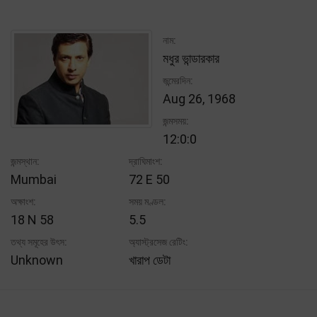
নাম:
মধুর ভান্ডারকার
জন্মেরদিন:
Aug 26, 1968
জন্মসময়:
12:0:0
জন্মস্থান:
দ্রাঘিমাংশ:
Mumbai
72 E 50
অক্ষাংশ:
সময় মণ্ডল:
18 N 58
5.5
তথ্য সমূহের উৎস:
অ্যাস্ট্রসেজ রেটিং:
Unknown
খারাপ ডেটা