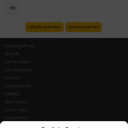
হকি
সেলিব্রেটির সুপারিশ করুন
সংশোধনের সুপারিশ করুন
বিনামূল্যে কুন্ডলী ম্যাচ
ফ্রী কুন্ডলী
চন্দ্র সাইন রাশিফল
কেপি জ্যোতিষশাস্ত্র
লাল কিতাব
জ্যোতিষশাস্ত্র টুলস
প্রতিক্রিয়া
প্রবন্ধ জমা দিন
যোগাযোগ করুন
আমাদের সম্পর্কে
পেমেন্ট