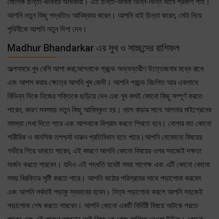
মৌলিক চিন্তা-ভাবনার অধিকারী। এই চিন্তা-ভাবনা ভিন্ন-ভিন্ন ভাবে প্রকাশ পাই।
আপনি নতুন কিছু পদ্ধতিও আবিষ্কার করেন। আপনি যাই চিন্তা করেন, সেটা দিয়ে
পৃথিবীকে আপনি নতুন দিশা দেন।
Madhur Bhandarkar এর সুখ ও সাচ্ছন্দের রাশিফল
অল্পসময়ে খুব বেশি আশা করা,আপনাকে প্রচন্ড অভ্যন্তরীণ উত্তেজনার মধ্যে রাখে
এবং আপস করার ক্ষেত্রে আপনি খুব জেদী। আপনি প্রচন্ড বিচলিত আর একসাথে
বিভিন্ন দিকে নিজের শক্তিকে ছড়িয়ে দেন এবং খুব কমই কোনো কিছু সম্পূর্ণ করতে
পারেন, কারণ সবসময় নতুন কিছু আবিস্কৃত হয়। বয়স বাড়ার সাথে আপনার মাইগ্রেনের
সমস্যা দেখা দিতে পারে এবং আপনাকে বিশ্রাম করতে শিখতে হবে। যোগার মত কোনো
শারীরিক ও মানসিক তপশ্চর্যা দারুন প্রতিবিধান হতে পারে।আপনি যেকোনো বিষয়ের
গভীরে গিয়ে ভাবতে পারেন, এই কারণে আপনি কোনো বিষয়ের ওপর সহজেই দক্ষতা
অর্জন করতে পারবেন। যদিও এই পদ্ধতি যথেষ্ট সময় সাপেক্ষ এবং এটি কোনো কোনো
সময় বিরক্তির সৃষ্টি করতে পারে। আপনি কঠোর পরিশ্রমের সাথে পড়াশোনা করবেন
এবং আপনি সর্বদাই পড়াকু স্বভাবের হবেন। নিত্য পড়াশোনা করলে আপনি সহজেই
পড়াশোনা শেষ করতে পারবেন। আপনি কোনো একটি নির্দিষ্টি বিষয়ে আটকে পরতে