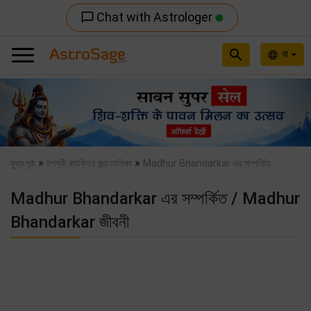
Chat with Astrologer
chat_bubble_outline
search
বা
language
Previous
Nex
»
»
মুখ্য পৃষ্ঠ
যশস্বী ব্যাক্তির জন্ম তালিকা
Madhur Bhandarkar এর সম্পর্কিত
Madhur Bhandarkar এর সম্পর্কিত / Madhur
Bhandarkar জীবনী