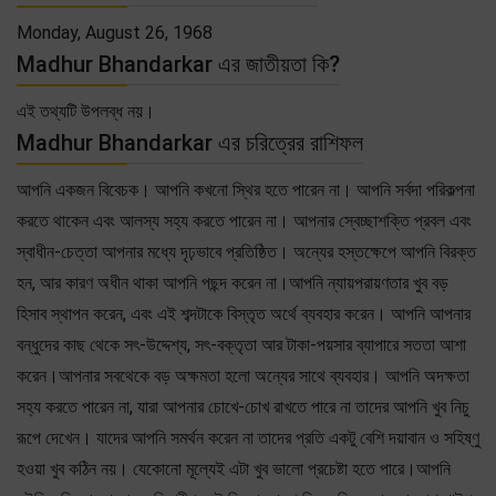
Monday, August 26, 1968
Madhur Bhandarkar এর জাতীয়তা কি?
এই তথ্যটি উপলব্ধ নয়।
Madhur Bhandarkar এর চরিত্রের রাশিফল
আপনি একজন বিবেচক। আপনি কখনো স্থির হতে পারেন না। আপনি সর্বদা পরিকল্পনা
করতে থাকেন এবং আলস্য সহ্য করতে পারেন না। আপনার স্বেচ্ছাশক্তি প্রবল এবং
স্বাধীন-চেত্তা আপনার মধ্যে দৃঢ়ভাবে প্রতিষ্ঠিত। অন্যের হস্তক্ষেপে আপনি বিরক্ত
হন, আর কারণ অধীন থাকা আপনি পছন্দ করেন না।আপনি ন্যায়পরায়ণতার খুব বড়
হিসাব স্থাপন করেন, এবং এই শব্দটাকে বিস্তৃত অর্থে ব্যবহার করেন। আপনি আপনার
বন্ধুদের কাছ থেকে সৎ-উদ্দেশ্য, সৎ-বক্তৃতা আর টাকা-পয়সার ব্যাপারে সততা আশা
করেন।আপনার সবথেকে বড় অক্ষমতা হলো অন্যের সাথে ব্যবহার। আপনি অদক্ষতা
সহ্য করতে পারেন না, যারা আপনার চোখে-চোখ রাখতে পারে না তাদের আপনি খুব নিচু
রূপে দেখেন। যাদের আপনি সমর্থন করেন না তাদের প্রতি একটু বেশি দয়াবান ও সহিষ্ণু
হওয়া খুব কঠিন নয়। যেকোনো মূল্যেই এটা খুব ভালো প্রচেষ্টা হতে পারে।আপনি