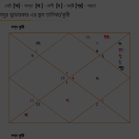
নোট:
[অ]
- অস্ত
[মা ]
- মার্গী
[ব ]
- বক্রী
[গ্র]
- গ্রহণ
মধুর ভান্ডারকার এর জন্ম তালিকা/কুষ্ঠি