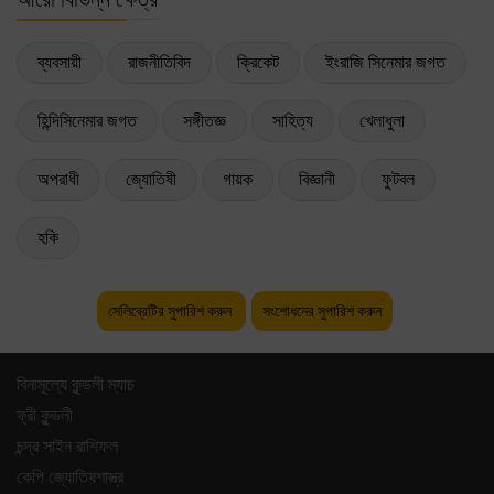
ব্যবসায়ী
রাজনীতিবিদ
ক্রিকেট
ইংরাজি সিনেমার জগত
হিন্দিসিনেমার জগত
সঙ্গীতজ্ঞ
সাহিত্য
খেলাধুলা
অপরাধী
জ্যোতিষী
গায়ক
বিজ্ঞানী
ফুটবল
হকি
সেলিব্রেটির সুপারিশ করুন
সংশোধনের সুপারিশ করুন
বিনামূল্যে কুন্ডলী ম্যাচ
ফ্রী কুন্ডলী
চন্দ্র সাইন রাশিফল
কেপি জ্যোতিষশাস্ত্র