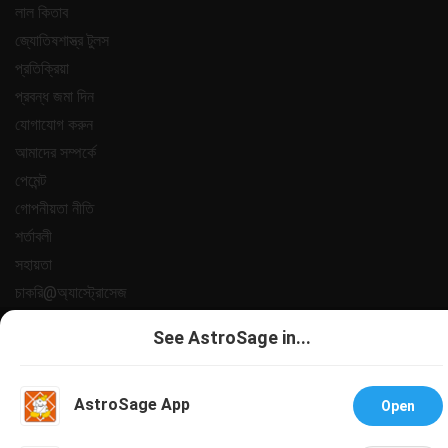
লাল কিতাব
জ্যোতিষশাস্ত্র টুলস
প্রতিক্রিয়া
প্রবন্ধ জমা দিন
যোগাযোগ করুন
আমাদের সম্পর্কে
পেমেন্ট
গোপনীয়তা নীতি
শর্তাবলী
সহায়তা
চাকরি@অ্যাস্ট্রোসেজ
All copyrights reserved 2025
AstroSage.com
.
See AstroSage in...
AstroSage App
Open