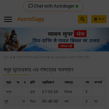
Chat with Astrologer
chat_bubble_outline
search
বা
language
Previous
Nex
»
»
মুখ্য পৃষ্ঠ
যশস্বী ব্যাক্তির জন্ম তালিকা
মধুর ভান্ডারকার এর জন্ম তালিকা/কুষ্ঠি
মধুর ভান্ডারকার এর নক্ষত্রের অবস্থান
গ্রহ
অ
ব
রাশি
দ্রাঘিমাংশ
নক্ষত্র
পদ
সম্পর্ক
লগ্ন
তুলা
27-30-25
বিশাখা
3
সূর্য
মা
সিংহ
09-40-00
মঘা
3
স্ব