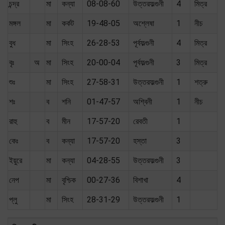
চন্দ্র
মা
কন্যা
08-08-60
উত্তরফল্গুনী
4
মিত্র
মঙ্গল
মা
কর্কট
19-48-05
অশ্লেষা
1
নীচ
বুধ
মা
সিংহ
26-28-53
পূর্বফল্গুনী
4
মিত্র
বৃঃ
অ
মা
সিংহ
20-00-04
পূর্বফল্গুনী
3
মিত্র
শুঃ
মা
সিংহ
27-58-31
উত্তরফল্গুনী
1
শত্রু
শঃ
ব
শনি
01-47-57
অশ্বিনী
1
নীচ
রাহু
ব
মীন
17-57-20
রেবতী
1
কেঃ
ব
কন্যা
17-57-20
হস্তা
3
ইয়ুরে
মা
কন্যা
04-28-55
উত্তরফল্গুনী
3
নেপ
মা
বৃশ্চিক
00-27-36
বিশাখা
4
প্লু
মা
সিংহ
28-31-29
উত্তরফল্গুনী
1