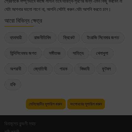
প্রেরণাকে সম্পূর্ণভাবে কাজে লাগান তবে দায়িত্ব-পূরণের জন্য এমন কিছু করবেন না
যেটা আপনার ভালো লাগে না, আপনি সেটাই করুন যেটা আপনি করতে চান।
আরো বিভিন্ন ক্ষেত্র
ব্যবসায়ী
রাজনীতিবিদ
ক্রিকেট
ইংরাজি সিনেমার জগত
হিন্দিসিনেমার জগত
সঙ্গীতজ্ঞ
সাহিত্য
খেলাধুলা
অপরাধী
জ্যোতিষী
গায়ক
বিজ্ঞানী
ফুটবল
হকি
সেলিব্রেটির সুপারিশ করুন
সংশোধনের সুপারিশ করুন
বিনামূল্যে কুন্ডলী ম্যাচ
ফ্রী কুন্ডলী