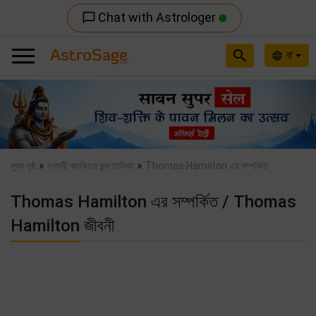
Chat with Astrologer
chat_bubble_outline
search
বা
language
Previous
Nex
»
»
মুখ্য পৃষ্ঠ
যশস্বী ব্যাক্তির জন্ম তালিকা
Thomas Hamilton এর সম্পর্কিত
Thomas Hamilton এর সম্পর্কিত / Thomas
Hamilton জীবনী