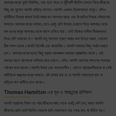
আপনার মধ্যে খুবই বিকশিত, এবং হতে পারে যে খুঁটিনাটি জিনিস দেখতে গিয়ে জীবনের
কিছু বড় সুযোগ আপনি হারিয়ে ফেলেন।আপনি একজন দ্বিধাগ্রস্ত মানুষ। যদিও
পৃথিবীতে নিজের রাস্তা তৈরি করার গুন আপনার আছে এবং উন্নতির শিখরে পৌছানোর
ক্ষমতাও আপনার মধ্যে বর্তমান, তবে একটু বেশি উদ্যম দেখাতে গিয়ে আপনার থেকে
কম গুনের মানুষ আপনার থেকে আগে এগিয়ে যায়। তাই নিজের অলীক সীমাবদ্ধতা
নিয়ে বেশি ভাববেন না। আপনি শুধু সফলতা গ্রহণ করার কথা চিন্তা করুন, দেখবেন
ঠিক সফল হবেন।আপনি হিসেবী এবং বাস্তবিক। আপনি সবসময় কিছু অর্জন করতে
চান। আপনার মনের মধ্যে কিছু প্রবল আকাঙ্ক্ষা সবসময় প্রজ্জলিত থাকে। এটা
সময়ের সাথে আপনাকে অস্থির করে তোলে। যদিও আপনি আপনার সাফল্যে সবসময়
গর্ববোধ করে থাকেন।আপনি উদার এবং সংবেদনশীল। কোনো প্রয়োজনীয়তায় বা কেউ
মর্মান্তিক যন্ত্রণার মধ্যে থাকলে, এটা ভাবায় যায় না যে আপনি সাহায্যের হাত না
বাড়িয়ে পাশ কাটিয়ে চলে যাবেন।
Thomas Hamilton এর সুখ ও সাচ্ছন্দের রাশিফল
আপনি প্রায়শয় নিরাশ হন আর জীবনের কাছ থেকে একটু বেশি চান, কারণ আপনি
জীবনের ছোট-ছোট জিনিস যেগুলো ঘটে সেগুলোতে ভয় পেয়ে যান, যা উচিত নয়।