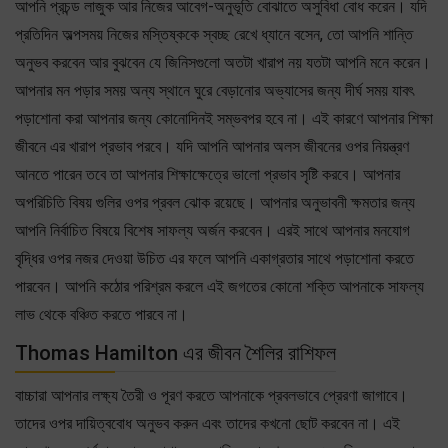
আপনি প্রচন্ড লাজুক আর নিজের আবেগ-অনুভূতি বোঝাতে অসুবিধা বোধ করেন। যদি
প্রতিদিন অল্পসময় নিজের মস্তিষ্ককে স্বচ্ছ রেখে ধ্যানে বসেন, তো আপনি শান্তি
অনুভব করবেন আর বুঝবেন যে জিনিসগুলো অতটা খারাপ নয় যতটা আপনি মনে করেন।
আপনার মন পড়ার সময় অন্য স্থানে ঘুরে বেড়ানোর অভ্যাসের জন্য দীর্ঘ সময় যাবৎ
পড়াশোনা করা আপনার জন্য কোনোদিনই সম্ভবপর হবে না। এই কারণে আপনার শিক্ষা
জীবনে এর খারাপ প্রভাব পরবে। যদি আপনি আপনার অলস জীবনের ওপর নিয়ন্ত্রণ
আনতে পারেন তবে তা আপনার শিক্ষাক্ষেত্রে ভালো প্রভাব সৃষ্টি করবে। আপনার
অপরিচিতি বিষয় গুলির ওপর প্রবল ঝোক রয়েছে। আপনার অনুভাবনী ক্ষমতার জন্য
আপনি নির্বাচিত বিষয়ে বিশেষ সাফল্য অর্জন করবেন। এরই সাথে আপনার মনযোগ
বৃদ্ধির ওপর নজর দেওয়া উচিত এর ফলে আপনি একাগ্রতার সাথে পড়াশোনা করতে
পারবেন। আপনি কঠোর পরিশ্রম করলে এই জগতের কোনো শক্তি আপনাকে সাফল্য
লাভ থেকে বঞ্চিত করতে পারবে না।
Thomas Hamilton এর জীবন শৈলির রাশিফল
বাচ্চারা আপনার লক্ষ্য তৈরী ও পূরণ করতে আপনাকে প্রবলভাবে প্রেরণা জাগাবে।
তাদের ওপর দায়িত্ববোধ অনুভব করুন এবং তাদের কখনো ছোট করবেন না। এই