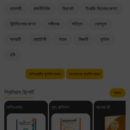
ব্যবসায়ী
রাজনীতিবিদ
ক্রিকেট
ইংরাজি সিনেমার জগত
হিন্দিসিনেমার জগত
সঙ্গীতজ্ঞ
সাহিত্য
খেলাধুলা
অপরাধী
জ্যোতিষী
গায়ক
বিজ্ঞানী
ফুটবল
হকি
সেলিব্রেটির সুপারিশ করুন
সংশোধনের সুপারিশ করুন
প্রিমিয়াম রিপোর্ট
আরও
কগ্নিএস্ট্র
বৃহৎ রাশিফল
বছরের বই