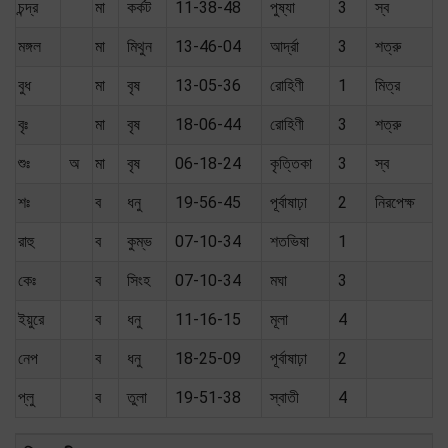
চন্দ্র
মা
কর্কট
11-38-48
পুষ্যা
3
স্ব
মঙ্গল
মা
মিথুন
13-46-04
আর্দ্রা
3
শত্রু
বুধ
মা
বৃষ
13-05-36
রোহিণী
1
মিত্র
বৃঃ
মা
বৃষ
18-06-44
রোহিণী
3
শত্রু
শুঃ
অ
মা
বৃষ
06-18-24
কৃত্তিকা
3
স্ব
শঃ
ব
ধনু
19-56-45
পূর্বাষাঢ়া
2
নিরপেক্ষ
রাহু
ব
কুম্ভ
07-10-34
শতভিষা
1
কেঃ
ব
সিংহ
07-10-34
মঘা
3
ইয়ুরে
ব
ধনু
11-16-15
মূলা
4
নেপ
ব
ধনু
18-25-09
পূর্বাষাঢ়া
2
প্লু
ব
তুলা
19-51-38
স্বাতী
4