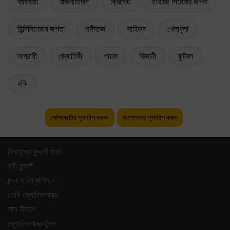
ব্যবসায়ী
রাজনীতিবিদ
ক্রিকেট
ইংরাজি সিনেমার জগত
হিন্দিসিনেমার জগত
সঙ্গীতজ্ঞ
সাহিত্য
খেলাধুলা
অপরাধী
জ্যোতিষী
গায়ক
বিজ্ঞানী
ফুটবল
হকি
সেলিব্রেটির সুপারিশ করুন
সংশোধনের সুপারিশ করুন
বিনামূল্যে কুন্ডলী ম্যাচ
ফ্রী কুন্ডলী
চন্দ্র সাইন রাশিফল
কেপি জ্যোতিষশাস্ত্র
লাল কিতাব
জ্যোতিষশাস্ত্র টুলস