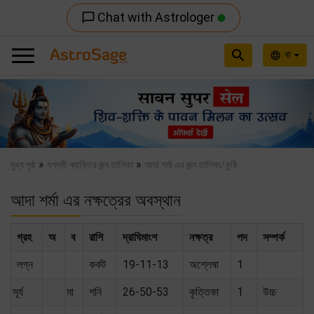
Chat with Astrologer
chat_bubble_outline
search
বা
language
Previous
Nex
»
»
মুখ্য পৃষ্ঠ
যশস্বী ব্যাক্তির জন্ম তালিকা
আদা শর্মা এর জন্ম তালিকা/কুষ্ঠি
আদা শর্মা এর নক্ষত্রের অবস্থান
গ্রহ
অ
ব
রাশি
দ্রাঘিমাংশ
নক্ষত্র
পদ
সম্পর্ক
লগ্ন
কর্কট
19-11-13
অশ্লেষা
1
সূর্য
মা
শনি
26-50-53
কৃত্তিকা
1
উচ্চ