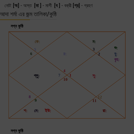
নোট:
[অ]
- অস্ত
[মা ]
- মার্গী
[ব ]
- বক্রী
[গ্র]
- গ্রহণ
আদা শর্মা এর জন্ম তালিকা/কুষ্ঠি